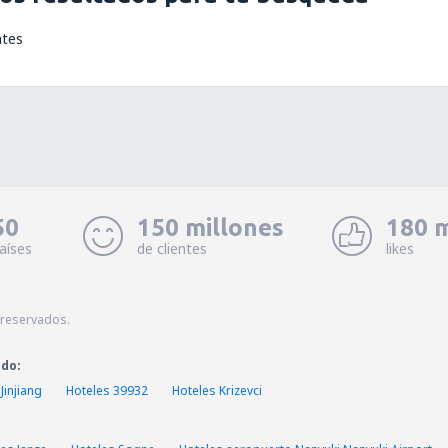
ntes
50
150 millones
180 m
aíses
de clientes
likes
 reservados.
ado:
Jinjiang
Hoteles 39932
Hoteles Krizevci