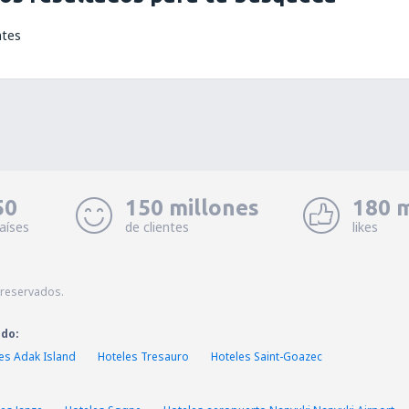
ntes
50
150 millones
180 m
aíses
de clientes
likes
 reservados.
ado:
es Adak Island
Hoteles Tresauro
Hoteles Saint-Goazec