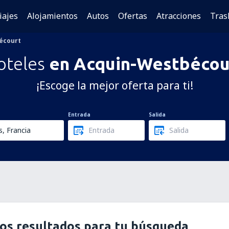
iajes
Alojamientos
Autos
Ofertas
Atracciones
Tras
écourt
oteles
en Acquin-Westbécou
¡Escoge la mejor oferta para ti!
Entrada
Salida
os resultados para tu búsqueda