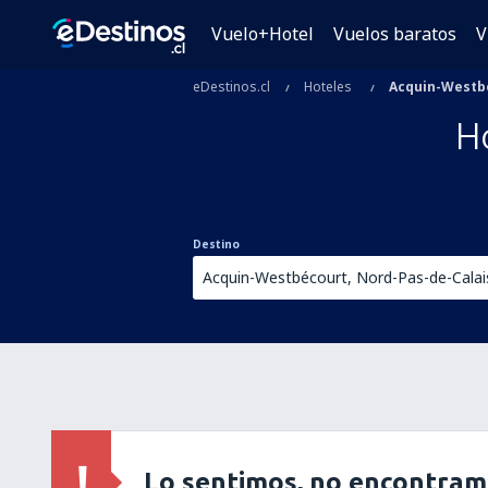
Vuelo+Hotel
Vuelos baratos
V
eDestinos.cl
Hoteles
Acquin-Westb
H
Destino
Lo sentimos, no encontram