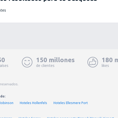
ntes
50
150 millones
180 m
aíses
de clientes
likes
 reservados.
ado:
Robinson
Hoteles Hollenfels
Hoteles Ellesmere Port