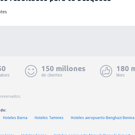
ntes
50
150 millones
180 m
aíses
de clientes
likes
 reservados.
ado:
Hoteles Barna
Hoteles Tamines
Hoteles aeropuerto Benghazi Benina