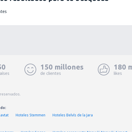
ntes
50
150 millones
180 m
aíses
de clientes
likes
 reservados.
ado:
avtat
Hoteles Stemmen
Hoteles Belvís de la Jara