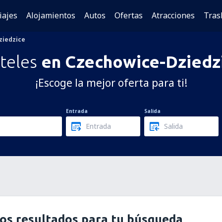
iajes
Alojamientos
Autos
Ofertas
Atracciones
Tras
ziedzice
teles
en Czechowice-Dziedz
¡Escoge la mejor oferta para ti!
Entrada
Salida
os resultados para tu búsqueda