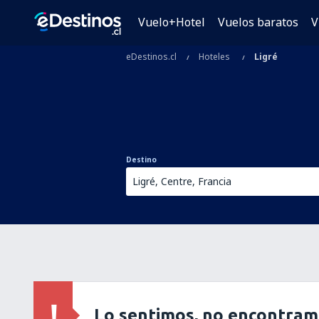
Vuelo+Hotel
Vuelos baratos
V
eDestinos.cl
Hoteles
Ligré
Destino
Lo sentimos, no encontram