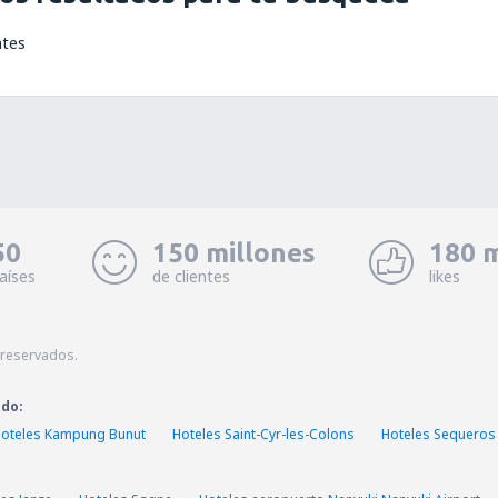
ntes
50
150 millones
180 m
aíses
de clientes
likes
 reservados.
ado:
oteles Kampung Bunut
Hoteles Saint-Cyr-les-Colons
Hoteles Sequeros