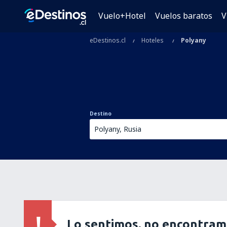
Vuelo+Hotel
Vuelos baratos
V
eDestinos.cl
Hoteles
Polyany
Destino
Lo sentimos, no encontram