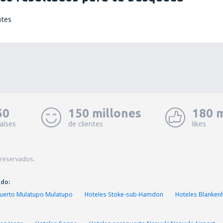
ntes
50
150 millones
180 m
aíses
de clientes
likes
 reservados.
ado:
uerto Mulatupo Mulatupo
Hoteles Stoke-sub-Hamdon
Hoteles Blanken