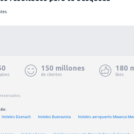
ntes
50
150 millones
180 m
aíses
de clientes
likes
 reservados.
ado:
Hoteles Eisenach
Hoteles Buenavista
Hoteles aeropuerto Mwanza Mwa