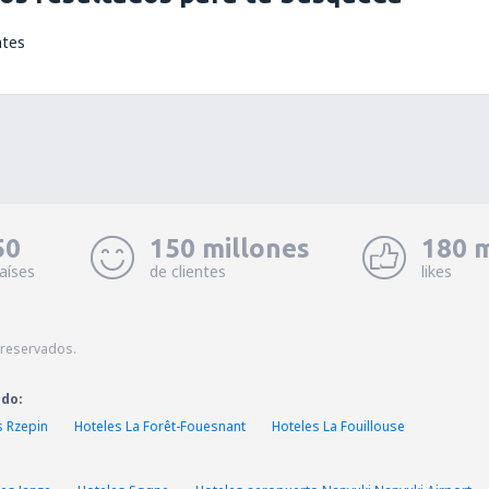
ntes
50
150 millones
180 m
aíses
de clientes
likes
 reservados.
ado:
s Rzepin
Hoteles La Forêt-Fouesnant
Hoteles La Fouillouse