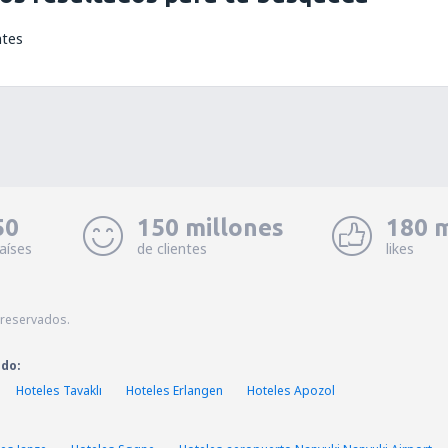
ntes
50
150 millones
180 m
aíses
de clientes
likes
 reservados.
ado:
Hoteles Tavaklı
Hoteles Erlangen
Hoteles Apozol