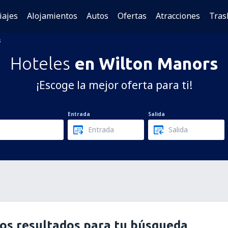
iajes
Alojamientos
Autos
Ofertas
Atracciones
Tras
s
Hoteles
en Wilton Manors
¡Escoge la mejor oferta para ti!
Entrada
Salida
os resultados para tu búsqueda