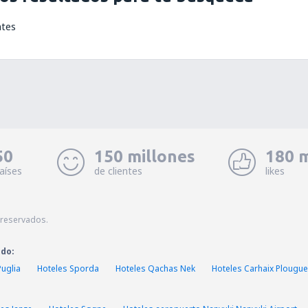
ntes
50
150 millones
180 m
aíses
de clientes
likes
 reservados.
ado:
Puglia
Hoteles Sporda
Hoteles Qachas Nek
Hoteles Carhaix Plougue