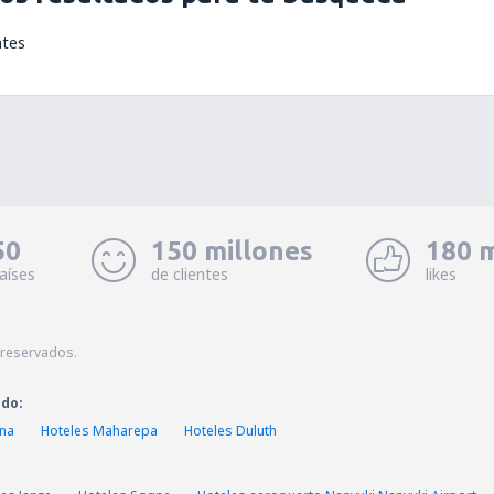
ntes
50
150 millones
180 m
aíses
de clientes
likes
 reservados.
ado:
ena
Hoteles Maharepa
Hoteles Duluth