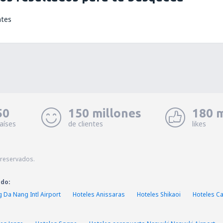
ntes
50
150 millones
180 m
aíses
de clientes
likes
 reservados.
ado:
 Da Nang Intl Airport
Hoteles Anissaras
Hoteles Shikaoi
Hoteles C