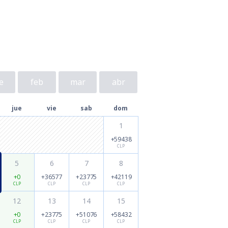
e
feb
mar
abr
jue
vie
sab
dom
1
+59438
CLP
5
6
7
8
+0
+36577
+23775
+42119
CLP
CLP
CLP
CLP
12
13
14
15
+0
+23775
+51076
+58432
CLP
CLP
CLP
CLP