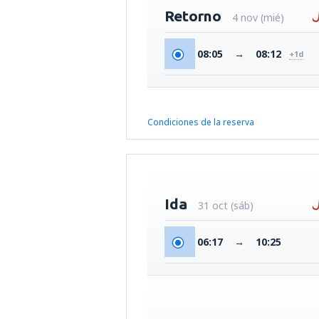
Retorno
4 nov (mié)
08:05
→
08:12
+1d
Condiciones de la reserva
Ida
31 oct (sáb)
06:17
→
10:25