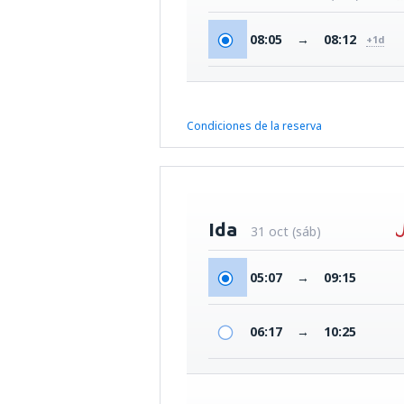
08:05
→
08:12
+1d
Condiciones de la reserva
Ida
31 oct (sáb)
05:07
→
09:15
06:17
→
10:25