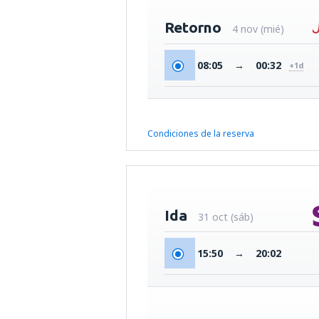
Retorno
4 nov (mié)
08:05
→
00:32
+1d
Condiciones de la reserva
Ida
31 oct (sáb)
15:50
→
20:02