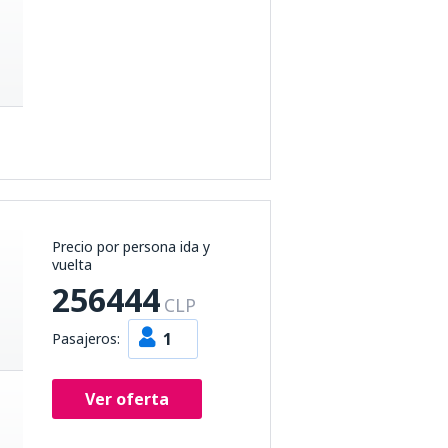
Precio por persona ida y
vuelta
256444
CLP
1
Pasajeros:
Ver oferta