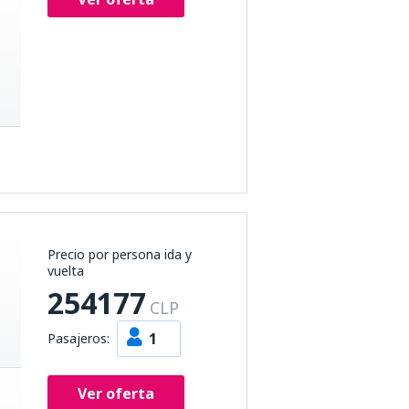
Precio por persona ida y
vuelta
254177
CLP
1
Pasajeros:
Ver oferta