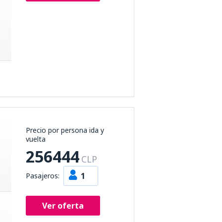
Precio por persona ida y
vuelta
256444
CLP
1
Pasajeros:
Ver oferta