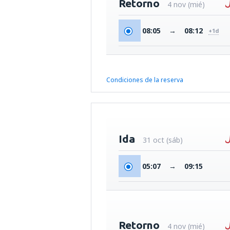
Retorno
4 nov (mié)
08:05
→
08:12
+1d
Condiciones de la reserva
Ida
31 oct (sáb)
05:07
→
09:15
Retorno
4 nov (mié)