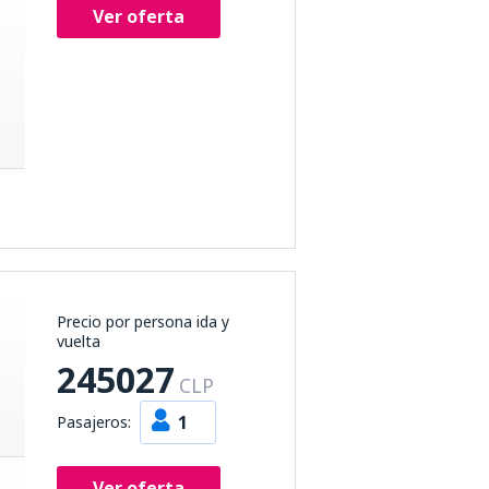
Ver oferta
Precio por persona ida y
vuelta
245027
CLP
1
Pasajeros:
Ver oferta