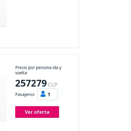
Precio por persona ida y
vuelta
257279
CLP
1
Pasajeros:
Ver oferta