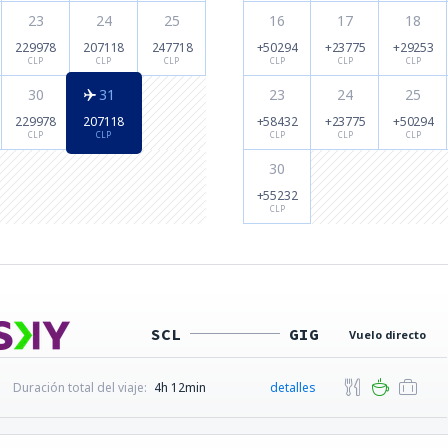
23
24
25
16
17
18
229978
207118
247718
+50294
+23775
+29253
CLP
CLP
CLP
CLP
CLP
CLP
30
31
23
24
25
229978
207118
+58432
+23775
+50294
CLP
CLP
CLP
CLP
CLP
30
+55232
CLP
SCL
GIG
Vuelo directo
Duración total del viaje:
4h 12min
detalles