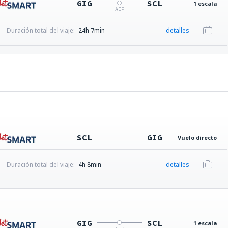
GIG
SCL
1 escala
AEP
Duración total del viaje:
24h 7min
detalles
SCL
GIG
Vuelo directo
Duración total del viaje:
4h 8min
detalles
GIG
SCL
1 escala