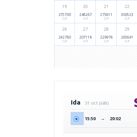
19
20
21
22
275700
248267
275811
300523
CLP
CLP
CLP
CLP
26
27
28
29
242780
207118
229978
265641
CLP
CLP
CLP
CLP
Ida
31 oct (sáb)
15:50
→
20:02