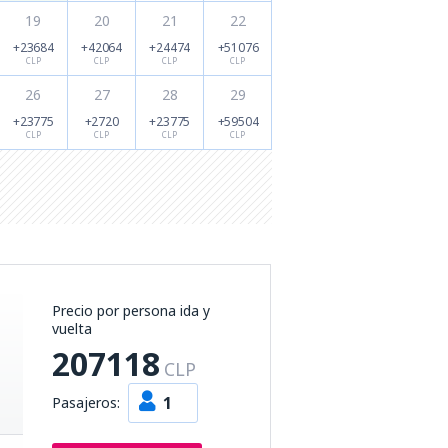
19
20
21
22
+23684
+42064
+24474
+51076
CLP
CLP
CLP
CLP
26
27
28
29
+23775
+2720
+23775
+59504
CLP
CLP
CLP
CLP
Precio por persona ida y
vuelta
207118
CLP
1
Pasajeros: