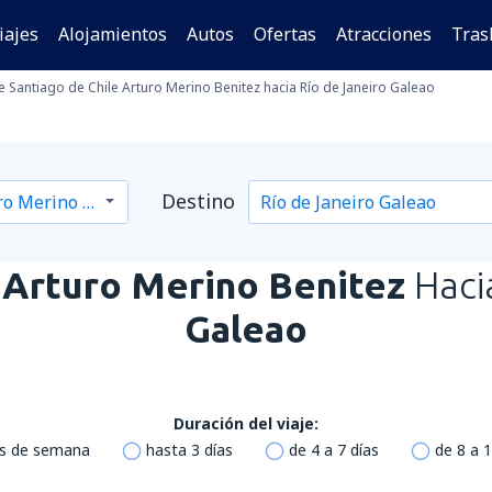
iajes
Alojamientos
Autos
Ofertas
Atracciones
Tras
 Santiago de Chile Arturo Merino Benitez hacia Río de Janeiro Galeao
Destino
 Arturo Merino Benitez
Haci
Galeao
Duración del viaje:
es de semana
hasta 3 días
de 4 a 7 días
de 8 a 1