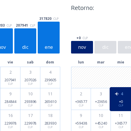
Retorno:
317820
CLP
207941
203
CLP
CLP
+0
CLP
nov
dic
ene
nov
dic
en
vie
sab
dom
lun
mar
mie
2
3
4
207941
207026
239605
CLP
CLP
CLP
9
10
11
2
3
4
284844
293896
265610
+36577
+23656
+0
CLP
CLP
CLP
CLP
CLP
CLP
16
17
18
9
10
11
229978
229978
283930
+59438
+45240
+36577
CLP
CLP
CLP
CLP
CLP
CLP