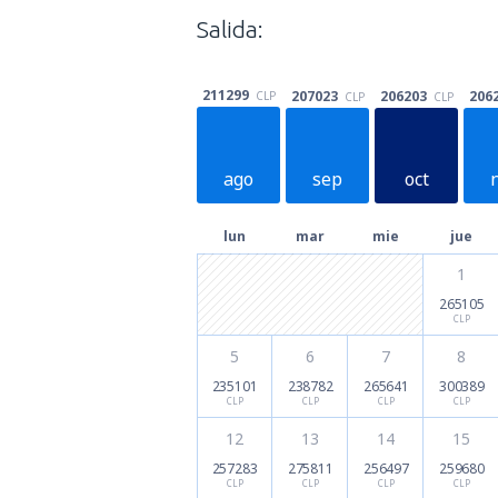
Salida:
211299
207023
206203
206
CLP
CLP
CLP
ago
sep
oct
lun
mar
mie
jue
1
265105
CLP
5
6
7
8
235101
238782
265641
300389
CLP
CLP
CLP
CLP
12
13
14
15
257283
275811
256497
259680
CLP
CLP
CLP
CLP