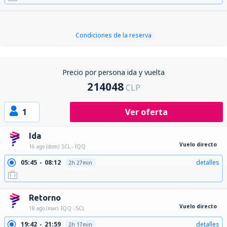
Condiciones de la reserva
Precio por persona ida y vuelta
214048
CLP
1
Ver oferta
Ida
Vuelo directo
16 ago (dom)
SCL - IQQ
05:45
08:12
detalles
2h 27min
Retorno
Vuelo directo
18 ago (mar)
IQQ - SCL
19:42
21:59
detalles
2h 17min