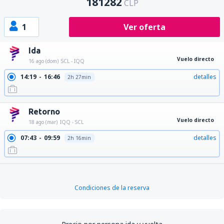
181282
CLP
1
Ver oferta
Ida
Vuelo directo
16 ago (dom)
SCL - IQQ
14:19
16:46
detalles
2h 27min
Retorno
Vuelo directo
18 ago (mar)
IQQ - SCL
07:43
09:59
detalles
2h 16min
Condiciones de la reserva