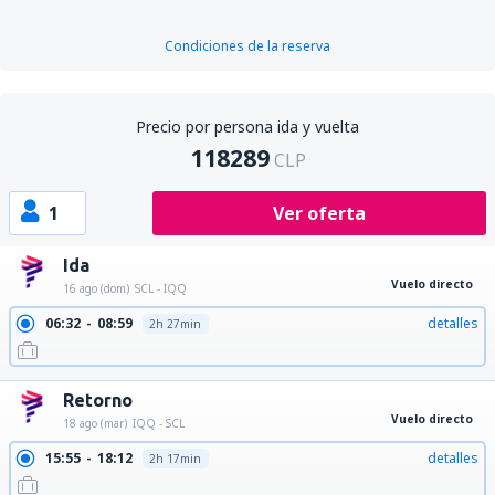
Condiciones de la reserva
Precio por persona ida y vuelta
118289
CLP
1
Ver oferta
Ida
Vuelo directo
16 ago (dom)
SCL - IQQ
06:32
08:59
detalles
2h 27min
Retorno
Vuelo directo
18 ago (mar)
IQQ - SCL
15:55
18:12
detalles
2h 17min