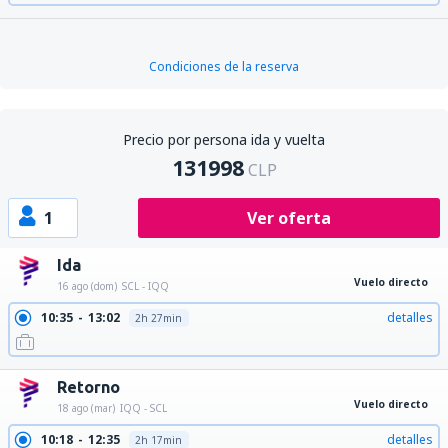
Condiciones de la reserva
Precio por persona ida y vuelta
131998
CLP
1
Ver oferta
Ida
Vuelo directo
16 ago (dom)
SCL - IQQ
10:35
13:02
detalles
2h 27min
Retorno
Vuelo directo
18 ago (mar)
IQQ - SCL
10:18
12:35
detalles
2h 17min