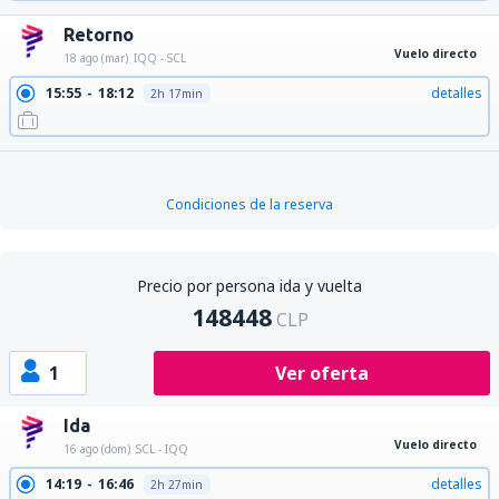
Retorno
Vuelo directo
18 ago (mar)
IQQ - SCL
15:55
18:12
detalles
2h 17min
Condiciones de la reserva
Precio por persona ida y vuelta
148448
CLP
1
Ver oferta
Ida
Vuelo directo
16 ago (dom)
SCL - IQQ
14:19
16:46
detalles
2h 27min