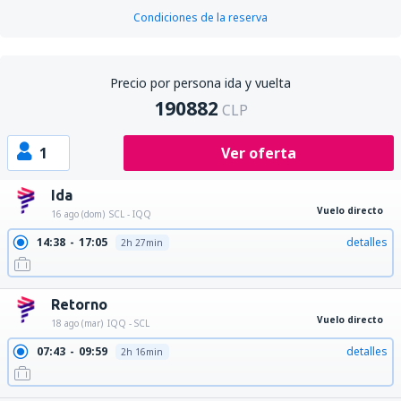
Condiciones de la reserva
Precio por persona ida y vuelta
190882
CLP
1
Ver oferta
Ida
Vuelo directo
16 ago (dom)
SCL - IQQ
14:38
17:05
detalles
2h 27min
Retorno
Vuelo directo
18 ago (mar)
IQQ - SCL
07:43
09:59
detalles
2h 16min