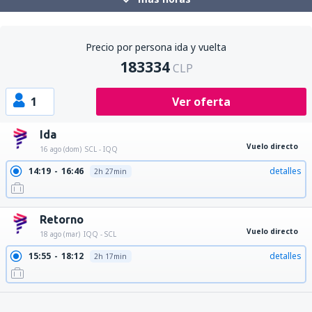
Precio por persona ida y vuelta
183334
CLP
1
Ver oferta
Ida
Vuelo directo
16 ago (dom)
SCL - IQQ
14:19
16:46
detalles
2h 27min
Retorno
Vuelo directo
18 ago (mar)
IQQ - SCL
15:55
18:12
detalles
2h 17min