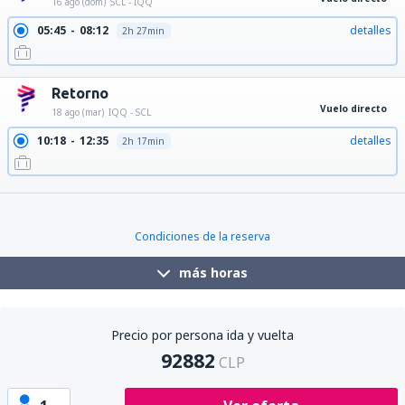
16 ago (dom)
SCL - IQQ
05:45
08:12
detalles
2h 27min
Retorno
Vuelo directo
18 ago (mar)
IQQ - SCL
10:18
12:35
detalles
2h 17min
13:52
16:09
detalles
2h 17min
Condiciones de la reserva
más horas
Precio por persona ida y vuelta
92882
CLP