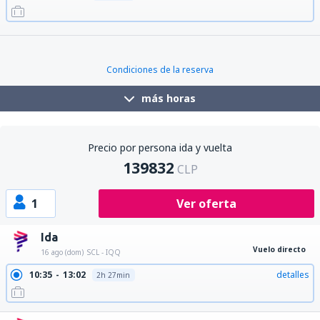
13:52
16:09
detalles
2h 17min
Condiciones de la reserva
más horas
Precio por persona ida y vuelta
139832
CLP
1
Ver oferta
Ida
Vuelo directo
16 ago (dom)
SCL - IQQ
10:35
13:02
detalles
2h 27min