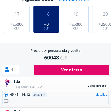
17
18
19
20
+25000
+0
+25000
+2500
CLP
CLP
CLP
CLP
Precio por persona ida y vuelta
60048
CLP
1
Ver oferta
Ida
Vuelo directo
16 ago (dom)
SCL - IQQ
05:45
08:12
detalles
2h 27min