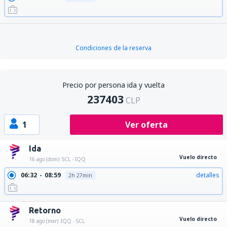
Condiciones de la reserva
Precio por persona ida y vuelta
237403
CLP
1
Ver oferta
Ida
Vuelo directo
16 ago (dom)
SCL - IQQ
06:32
08:59
detalles
2h 27min
Retorno
Vuelo directo
18 ago (mar)
IQQ - SCL