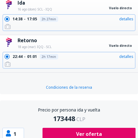
Ida
Vuelo directo
16 ago (dom)
SCL - IQQ
14:38
17:05
detalles
2h 27min
Retorno
Vuelo directo
18 ago (mar)
IQQ - SCL
22:44
01:01
detalles
2h 17min
Condiciones de la reserva
Precio por persona ida y vuelta
173448
CLP
1
Ver oferta