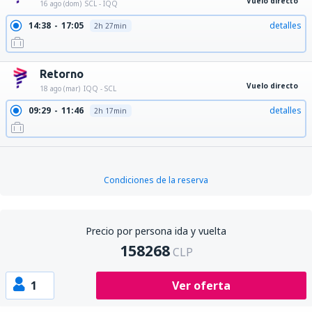
Vuelo directo
16 ago (dom)
SCL - IQQ
14:38
17:05
detalles
2h 27min
Retorno
Vuelo directo
18 ago (mar)
IQQ - SCL
09:29
11:46
detalles
2h 17min
Condiciones de la reserva
Precio por persona ida y vuelta
158268
CLP
1
Ver oferta