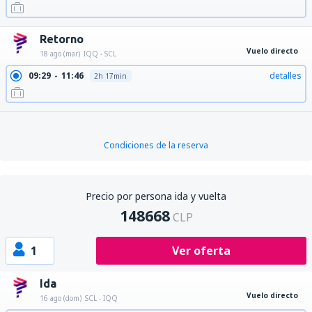
Retorno
Vuelo directo
18 ago (mar)
IQQ - SCL
09:29
11:46
detalles
2h 17min
Condiciones de la reserva
Precio por persona ida y vuelta
148668
CLP
1
Ver oferta
Ida
Vuelo directo
16 ago (dom)
SCL - IQQ