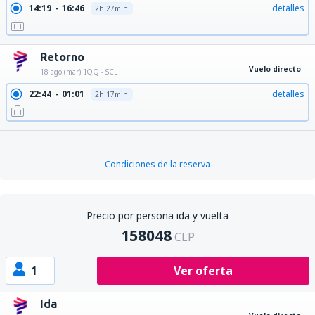
14:19
16:46
detalles
2h 27min
Retorno
Vuelo directo
18 ago (mar)
IQQ - SCL
22:44
01:01
detalles
2h 17min
Condiciones de la reserva
Precio por persona ida y vuelta
158048
CLP
1
Ver oferta
Ida