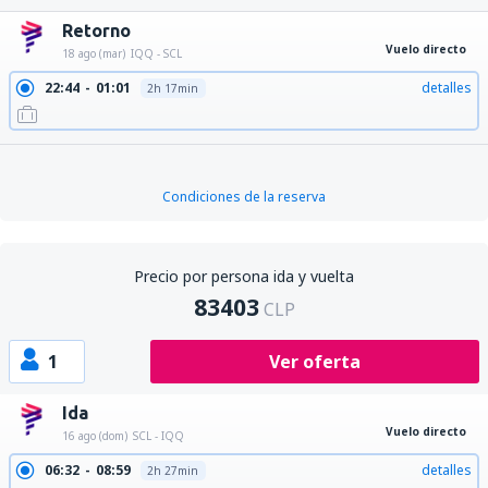
Retorno
Vuelo directo
18 ago (mar)
IQQ - SCL
22:44
01:01
detalles
2h 17min
Condiciones de la reserva
Precio por persona ida y vuelta
83403
CLP
1
Ver oferta
Ida
Vuelo directo
16 ago (dom)
SCL - IQQ
06:32
08:59
detalles
2h 27min