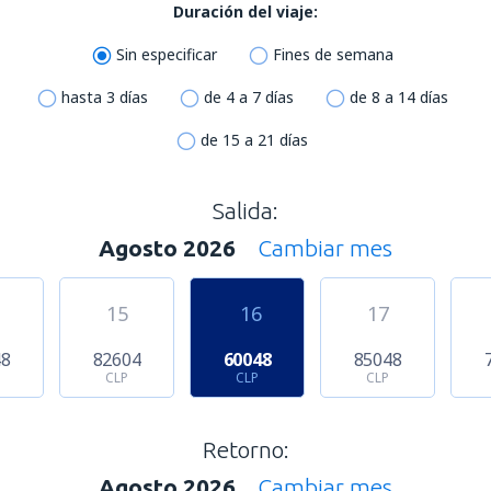
Duración del viaje:
Sin especificar
Fines de semana
hasta 3 días
de 4 a 7 días
de 8 a 14 días
de 15 a 21 días
Salida:
Agosto 2026
Cambiar mes
15
16
17
48
82604
60048
85048
CLP
CLP
CLP
Retorno:
Agosto 2026
Cambiar mes