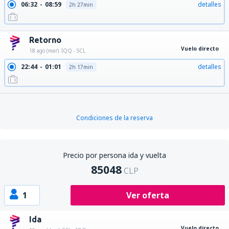
06:32
08:59
detalles
2h 27min
Retorno
Vuelo directo
18 ago (mar)
IQQ - SCL
22:44
01:01
detalles
2h 17min
Condiciones de la reserva
Precio por persona ida y vuelta
85048
CLP
1
Ver oferta
Ida
Vuelo directo