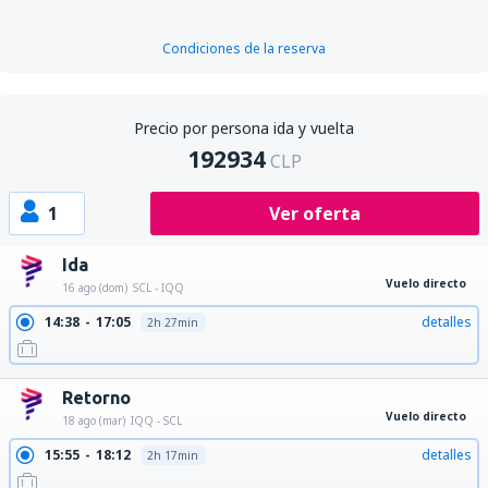
Condiciones de la reserva
Precio por persona ida y vuelta
192934
CLP
1
Ver oferta
Ida
Vuelo directo
16 ago (dom)
SCL - IQQ
14:38
17:05
detalles
2h 27min
Retorno
Vuelo directo
18 ago (mar)
IQQ - SCL
15:55
18:12
detalles
2h 17min