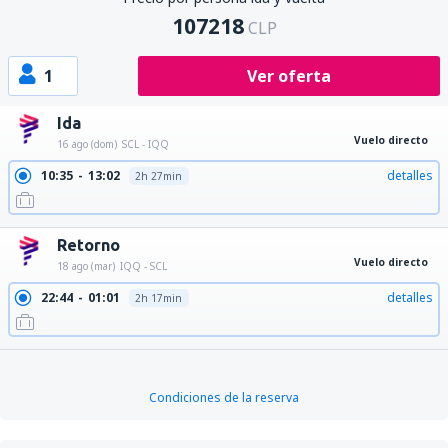
107218
CLP
1
Ver oferta
Ida
Vuelo directo
16 ago (dom)
SCL - IQQ
10:35
13:02
detalles
2h 27min
Retorno
Vuelo directo
18 ago (mar)
IQQ - SCL
22:44
01:01
detalles
2h 17min
Condiciones de la reserva