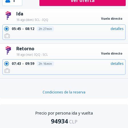
1
Ver oferta
Ida
Vuelo directo
16 ago (dom)
SCL - IQQ
05:45
08:12
detalles
2h 27min
Retorno
Vuelo directo
18 ago (mar)
IQQ - SCL
07:43
09:59
detalles
2h 16min
Condiciones de la reserva
Precio por persona ida y vuelta
94934
CLP