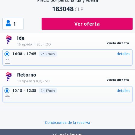
Precio por persona ida y vuelta
183048
CLP
1
Ver oferta
Ida
Vuelo directo
16 ago (dom)
SCL - IQQ
14:38
17:05
detalles
2h 27min
Retorno
Vuelo directo
18 ago (mar)
IQQ - SCL
10:18
12:35
detalles
2h 17min
13:52
16:09
detalles
2h 17min
Condiciones de la reserva
más horas