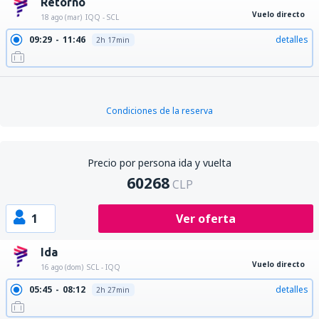
Retorno
Vuelo directo
18 ago (mar)
IQQ - SCL
09:29
11:46
detalles
2h 17min
Condiciones de la reserva
Precio por persona ida y vuelta
60268
CLP
1
Ver oferta
Ida
Vuelo directo
16 ago (dom)
SCL - IQQ
05:45
08:12
detalles
2h 27min