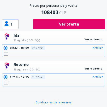
Precio por persona ida y vuelta
108403
CLP
1
Ver oferta
Ida
Vuelo directo
16 ago (dom)
SCL - IQQ
06:32
08:59
detalles
2h 27min
Retorno
Vuelo directo
18 ago (mar)
IQQ - SCL
10:18
12:35
detalles
2h 17min
13:52
16:09
detalles
2h 17min
Condiciones de la reserva