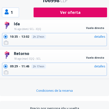
106998
CLP
1
Ver oferta
Ida
Vuelo directo
16 ago (dom)
SCL - IQQ
10:35
13:02
detalles
2h 27min
Retorno
Vuelo directo
18 ago (mar)
IQQ - SCL
09:29
11:46
detalles
2h 17min
Condiciones de la reserva
Precio por persona ida y vuelta