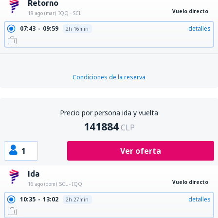
Retorno
Vuelo directo
18 ago (mar)
IQQ - SCL
07:43
09:59
detalles
2h 16min
Condiciones de la reserva
Precio por persona ida y vuelta
141884
CLP
1
Ver oferta
Ida
Vuelo directo
16 ago (dom)
SCL - IQQ
10:35
13:02
detalles
2h 27min