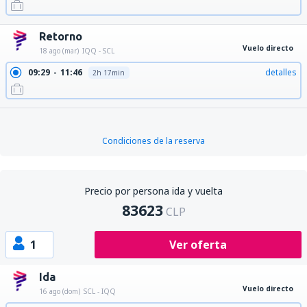
Retorno
Vuelo directo
18 ago (mar)
IQQ - SCL
09:29
11:46
detalles
2h 17min
Condiciones de la reserva
Precio por persona ida y vuelta
83623
CLP
1
Ver oferta
Ida
Vuelo directo
16 ago (dom)
SCL - IQQ