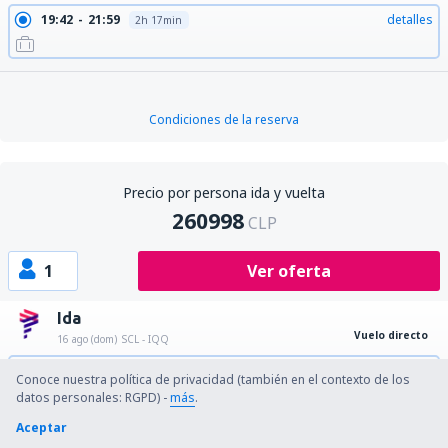
19:42
21:59
detalles
2h 17min
Condiciones de la reserva
Precio por persona ida y vuelta
260998
CLP
1
Ver oferta
Ida
Vuelo directo
16 ago (dom)
SCL - IQQ
10:35
13:02
detalles
2h 27min
Conoce nuestra política de privacidad (también en el contexto de los
datos personales: RGPD) -
más
.
Aceptar
Retorno