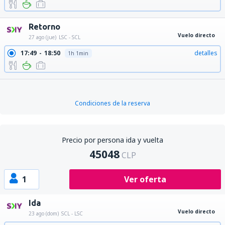
Retorno
Vuelo directo
27 ago (jue)
LSC - SCL
17:49
18:50
detalles
1h 1min
Condiciones de la reserva
Precio por persona ida y vuelta
45048
CLP
1
Ver oferta
Ida
Vuelo directo
23 ago (dom)
SCL - LSC