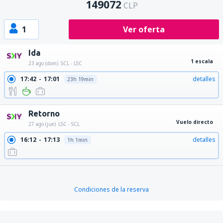
149072
CLP
1
Ver oferta
Ida
1 escala
23 ago (dom)
SCL - LSC
17:42
17:01
detalles
23h 19min
Retorno
Vuelo directo
27 ago (jue)
LSC - SCL
16:12
17:13
detalles
1h 1min
Condiciones de la reserva