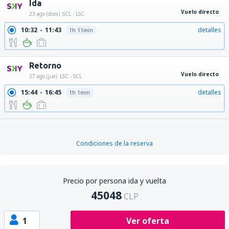
Ida
Vuelo directo
23 ago (dom)
SCL - LSC
10:32
11:43
detalles
1h 11min
Retorno
Vuelo directo
27 ago (jue)
LSC - SCL
15:44
16:45
detalles
1h 1min
Condiciones de la reserva
Precio por persona ida y vuelta
45048
CLP
1
Ver oferta