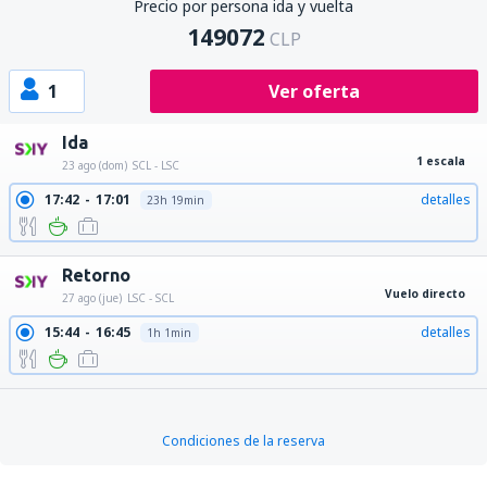
Precio por persona ida y vuelta
149072
CLP
1
Ver oferta
Ida
1 escala
23 ago (dom)
SCL - LSC
17:42
17:01
detalles
23h 19min
Retorno
Vuelo directo
27 ago (jue)
LSC - SCL
15:44
16:45
detalles
1h 1min
Condiciones de la reserva