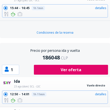
27 ago (jue)
LSC - SCL
15:44
16:45
detalles
1h 1min
Condiciones de la reserva
Precio por persona ida y vuelta
186048
CLP
1
Ver oferta
Ida
Vuelo directo
23 ago (dom)
SCL - LSC
12:50
14:01
detalles
1h 11min