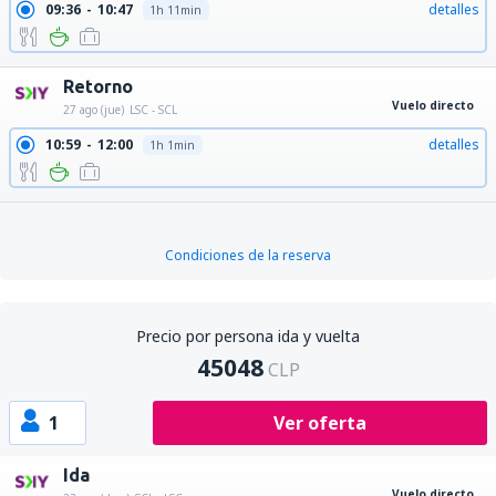
09:36
10:47
detalles
1h 11min
Retorno
Vuelo directo
27 ago (jue)
LSC - SCL
10:59
12:00
detalles
1h 1min
Condiciones de la reserva
Precio por persona ida y vuelta
45048
CLP
1
Ver oferta
Ida
Vuelo directo