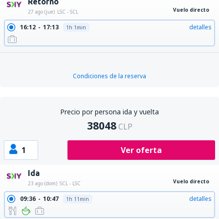
Retorno
Vuelo directo
27 ago (jue)
LSC - SCL
16:12
17:13
detalles
1h 1min
Condiciones de la reserva
Precio por persona ida y vuelta
38048
CLP
1
Ver oferta
Ida
Vuelo directo
23 ago (dom)
SCL - LSC
09:36
10:47
detalles
1h 11min