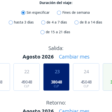
Duración del viaje:
Sin especificar
Fines de semana
hasta 3 días
de 4 a 7 días
de 8 a 14 días
de 15 a 21 días
Salida:
Agosto 2026
Cambiar mes
22
23
24
48
49048
38048
45048
CLP
CLP
CLP
Retorno:
Agosto 2026
Cambiar mes