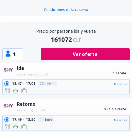
Condiciones de la reserva
Precio por persona ida y vuelta
161072
CLP
1
Ver oferta
Ida
1 escala
23 ago (dom)
SCL - LSC
18:47
17:01
detalles
22h 14min
Retorno
Vuelo directo
27 ago (jue)
LSC - SCL
17:49
18:50
detalles
1h 1min