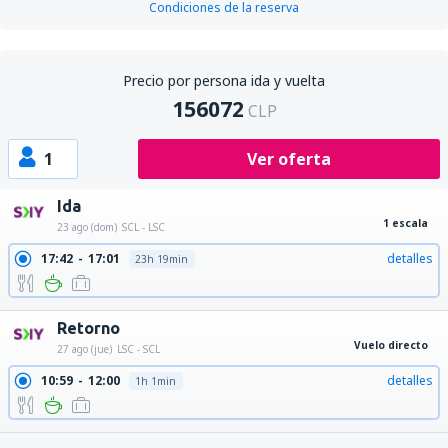
Condiciones de la reserva
Precio por persona ida y vuelta
156072
CLP
1
Ver oferta
Ida
1 escala
23 ago (dom)
SCL - LSC
17:42
17:01
detalles
23h 19min
Retorno
Vuelo directo
27 ago (jue)
LSC - SCL
10:59
12:00
detalles
1h 1min