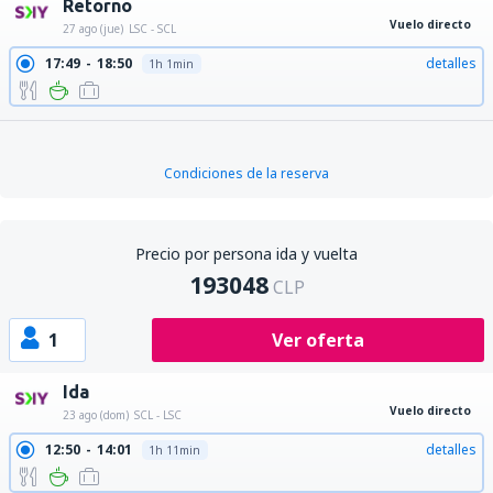
Retorno
Vuelo directo
27 ago (jue)
LSC - SCL
17:49
18:50
detalles
1h 1min
Condiciones de la reserva
Precio por persona ida y vuelta
193048
CLP
1
Ver oferta
Ida
Vuelo directo
23 ago (dom)
SCL - LSC
12:50
14:01
detalles
1h 11min