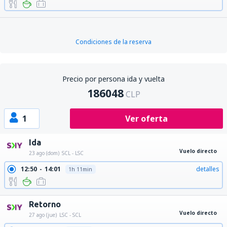
Condiciones de la reserva
Precio por persona ida y vuelta
186048
CLP
1
Ver oferta
Ida
Vuelo directo
23 ago (dom)
SCL - LSC
12:50
14:01
detalles
1h 11min
Retorno
Vuelo directo
27 ago (jue)
LSC - SCL