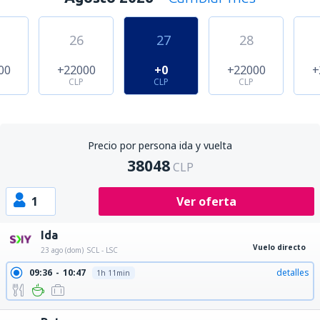
26
27
28
00
+22000
+0
+22000
+
CLP
CLP
CLP
Precio por persona ida y vuelta
38048
CLP
1
Ver oferta
Ida
Vuelo directo
23 ago (dom)
SCL - LSC
09:36
10:47
detalles
1h 11min