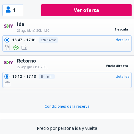
1
Ver oferta
Ida
1 escala
23 ago (dom)
SCL - LSC
18:47
17:01
detalles
22h 14min
Retorno
Vuelo directo
27 ago (jue)
LSC - SCL
16:12
17:13
detalles
1h 1min
Condiciones de la reserva
Precio por persona ida y vuelta