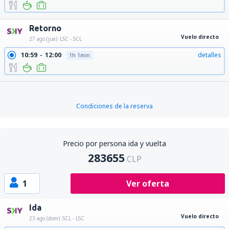
Retorno
Vuelo directo
27 ago (jue)
LSC - SCL
10:59
12:00
detalles
1h 1min
Condiciones de la reserva
Precio por persona ida y vuelta
283655
CLP
1
Ver oferta
Ida
Vuelo directo
23 ago (dom)
SCL - LSC