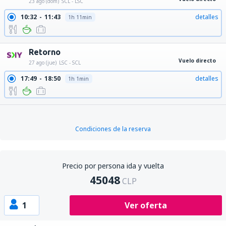
23 ago (dom)
SCL - LSC
10:32
11:43
detalles
1h 11min
Retorno
Vuelo directo
27 ago (jue)
LSC - SCL
17:49
18:50
detalles
1h 1min
Condiciones de la reserva
Precio por persona ida y vuelta
45048
CLP
1
Ver oferta