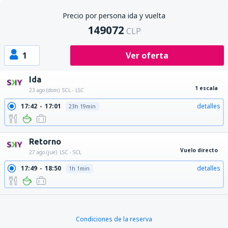
Precio por persona ida y vuelta
149072
CLP
1
Ver oferta
Ida
1 escala
23 ago (dom)
SCL - LSC
17:42
17:01
detalles
23h 19min
Retorno
Vuelo directo
27 ago (jue)
LSC - SCL
17:49
18:50
detalles
1h 1min
Condiciones de la reserva