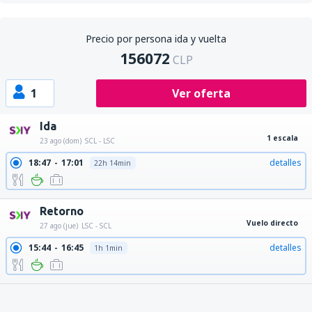
Precio por persona ida y vuelta
156072
CLP
1
Ver oferta
Ida
1 escala
23 ago (dom)
SCL - LSC
18:47
17:01
detalles
22h 14min
Retorno
Vuelo directo
27 ago (jue)
LSC - SCL
15:44
16:45
detalles
1h 1min