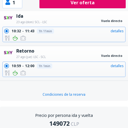
1
Ver oferta
Ida
Vuelo directo
23 ago (dom)
SCL - LSC
10:32
11:43
detalles
1h 11min
Retorno
Vuelo directo
27 ago (jue)
LSC - SCL
10:59
12:00
detalles
1h 1min
Condiciones de la reserva
Precio por persona ida y vuelta
149072
CLP