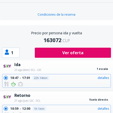
Condiciones de la reserva
Precio por persona ida y vuelta
163072
CLP
1
Ver oferta
Ida
1 escala
23 ago (dom)
SCL - LSC
18:47
17:01
detalles
22h 14min
Retorno
Vuelo directo
27 ago (jue)
LSC - SCL
10:59
12:00
detalles
1h 1min