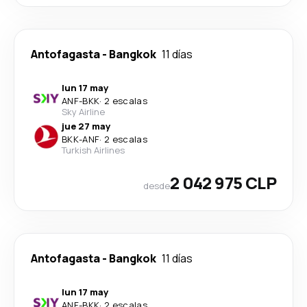
Antofagasta
-
Bangkok
11 días
lun 17 may
ANF
-
BKK
·
2 escalas
Sky Airline
jue 27 may
BKK
-
ANF
·
2 escalas
Turkish Airlines
2 042 975 CLP
desde
Antofagasta
-
Bangkok
11 días
lun 17 may
ANF
-
BKK
·
2 escalas