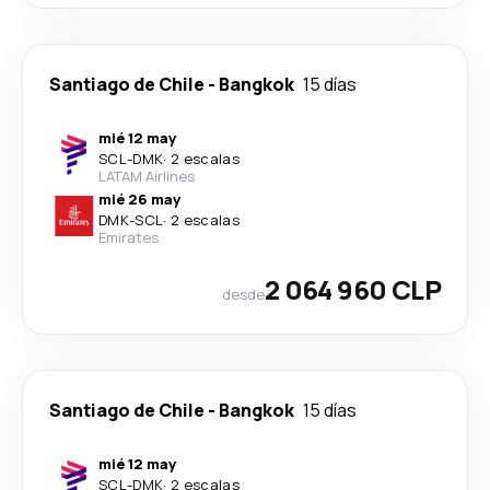
Santiago de Chile
-
Bangkok
15 días
mié 12 may
SCL
-
DMK
·
2 escalas
LATAM Airlines
mié 26 may
DMK
-
SCL
·
2 escalas
Emirates
2 064 960 CLP
desde
Santiago de Chile
-
Bangkok
15 días
mié 12 may
SCL
-
DMK
·
2 escalas