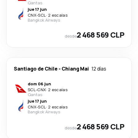
Qantas
jue 17 jun
CNX
-
SCL
·
2 escalas
Bangkok Airways
2 468 569 CLP
desde
Santiago de Chile
-
Chiang Mai
12 días
dom 06 jun
SCL
-
CNX
·
2 escalas
Qantas
jue 17 jun
CNX
-
SCL
·
2 escalas
Bangkok Airways
2 468 569 CLP
desde