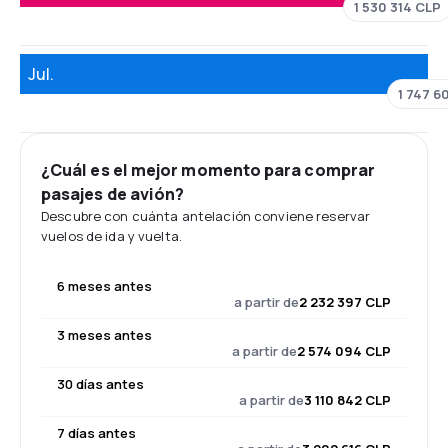
1 530 314 CLP
Jul.
1 747 6
¿Cuál es el mejor momento para comprar
pasajes de avión?
Descubre con cuánta antelación conviene reservar
vuelos de ida y vuelta.
6 meses antes
a partir de
2 232 397 CLP
3 meses antes
a partir de
2 574 094 CLP
30 días antes
a partir de
3 110 842 CLP
7 días antes