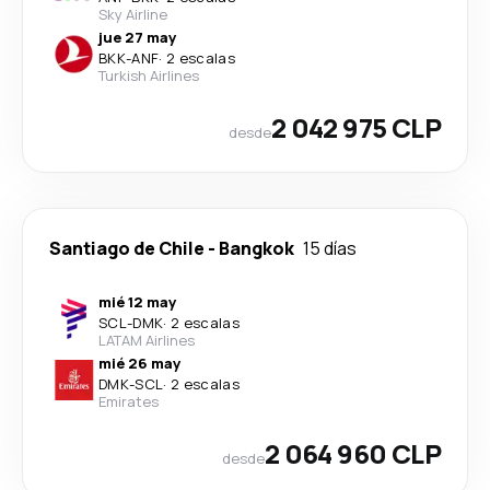
Sky Airline
jue 27 may
BKK
-
ANF
·
2 escalas
Turkish Airlines
2 042 975 CLP
desde
Santiago de Chile
-
Bangkok
15 días
mié 12 may
SCL
-
DMK
·
2 escalas
LATAM Airlines
mié 26 may
DMK
-
SCL
·
2 escalas
Emirates
2 064 960 CLP
desde