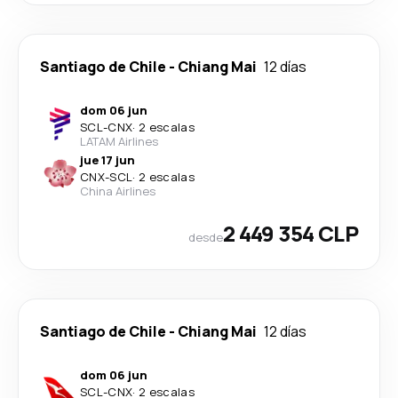
Santiago de Chile
-
Chiang Mai
12 días
dom 06 jun
SCL
-
CNX
·
2 escalas
LATAM Airlines
jue 17 jun
CNX
-
SCL
·
2 escalas
China Airlines
2 449 354 CLP
desde
Santiago de Chile
-
Chiang Mai
12 días
dom 06 jun
SCL
-
CNX
·
2 escalas