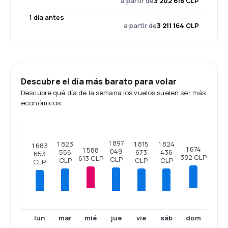
a partir de
3 202 616 CLP
1 día antes
a partir de
3 211 164 CLP
Descubre el día más barato para volar
Descubre qué día de la semana los vuelos suelen ser más
económicos.
1 897
1 824
1 823
1 815
1 683
1 674
1 588
049
436
556
673
653
382 CLP
613 CLP
CLP
CLP
CLP
CLP
CLP
mié
dom
lun
mar
jue
vie
sáb