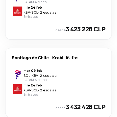
LATAM Airlines
mié 24 feb
KBV
-
SCL
·
2 escalas
Emirates
3 423 228 CLP
desde
Santiago de Chile
-
Krabi
16 días
mar 09 feb
SCL
-
KBV
·
2 escalas
LATAM Airlines
mié 24 feb
KBV
-
SCL
·
2 escalas
Emirates
3 432 428 CLP
desde