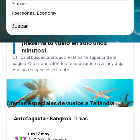
Pasajeros
Buscar
¡Reserva tu vuelo en solo unos
minutos!
Utiliza el buscador situado en la parte superior de la
página. Cuéntanos dónde y cuándo quieres volar y deja
que nos ocupemos del resto.
Ofertas especiales de vuelos a Tailandia
Antofagasta
-
Bangkok
11 días
lun 17 may
ANF
-
BKK
·
2 escalas