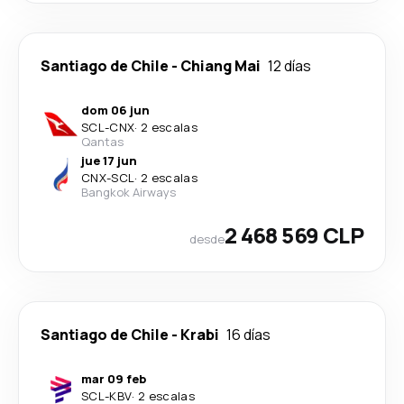
Santiago de Chile
-
Chiang Mai
12 días
dom 06 jun
SCL
-
CNX
·
2 escalas
Qantas
jue 17 jun
CNX
-
SCL
·
2 escalas
Bangkok Airways
2 468 569 CLP
desde
Santiago de Chile
-
Krabi
16 días
mar 09 feb
SCL
-
KBV
·
2 escalas