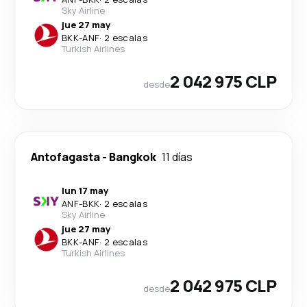
Sky Airline
jue 27 may
BKK
-
ANF
·
2 escalas
Turkish Airlines
2 042 975 CLP
desde
Antofagasta
-
Bangkok
11 días
lun 17 may
ANF
-
BKK
·
2 escalas
Sky Airline
jue 27 may
BKK
-
ANF
·
2 escalas
Turkish Airlines
2 042 975 CLP
desde