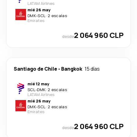
LATAM Airlines
mié 26 may
DMK
-
SCL
·
2 escalas
Emirates
2 064 960 CLP
desde
Santiago de Chile
-
Bangkok
15 días
mié 12 may
SCL
-
DMK
·
2 escalas
LATAM Airlines
mié 26 may
DMK
-
SCL
·
2 escalas
Emirates
2 064 960 CLP
desde