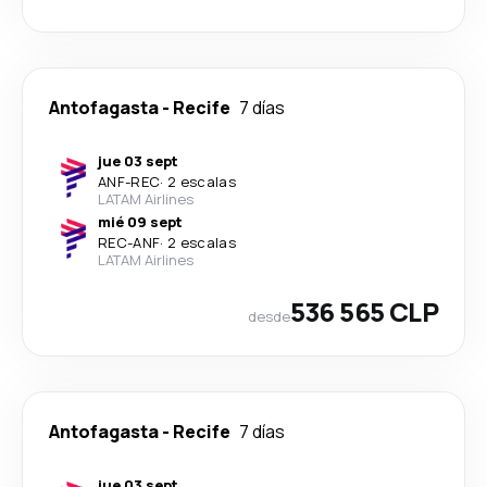
Antofagasta
-
Recife
7 días
jue 03 sept
ANF
-
REC
·
2 escalas
LATAM Airlines
mié 09 sept
REC
-
ANF
·
2 escalas
LATAM Airlines
536 565 CLP
desde
Antofagasta
-
Recife
7 días
jue 03 sept