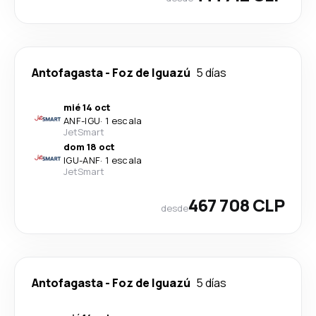
Antofagasta
-
Foz de Iguazú
5 días
mié 14 oct
ANF
-
IGU
·
1 escala
JetSmart
dom 18 oct
IGU
-
ANF
·
1 escala
JetSmart
467 708 CLP
desde
Antofagasta
-
Foz de Iguazú
5 días