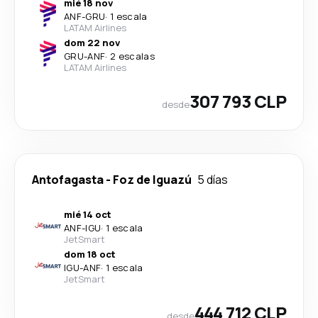
mié 18 nov
ANF
-
GRU
·
1 escala
LATAM Airlines
dom 22 nov
GRU
-
ANF
·
2 escalas
LATAM Airlines
307 793 CLP
desde
Antofagasta
-
Foz de Iguazú
5 días
mié 14 oct
ANF
-
IGU
·
1 escala
JetSmart
dom 18 oct
IGU
-
ANF
·
1 escala
JetSmart
444 712 CLP
desde