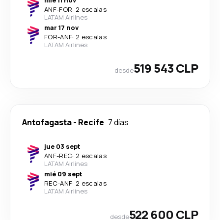
mié 11 nov
ANF
-
FOR
·
2 escalas
LATAM Airlines
mar 17 nov
FOR
-
ANF
·
2 escalas
LATAM Airlines
519 543 CLP
desde
Antofagasta
-
Recife
7 días
jue 03 sept
ANF
-
REC
·
2 escalas
LATAM Airlines
mié 09 sept
REC
-
ANF
·
2 escalas
LATAM Airlines
522 600 CLP
desde