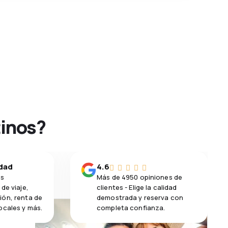
tinos?
idad
4.6
os
Más de 4950 opiniones de
de viaje,
clientes - Elige la calidad
ión, renta de
demostrada y reserva con
ocales y más.
completa confianza.