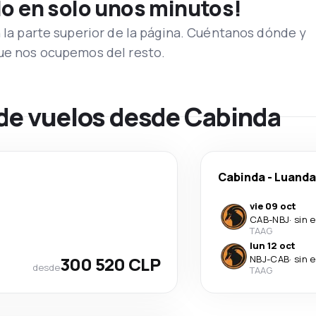
lo en solo unos minutos!
n la parte superior de la página. Cuéntanos dónde y
que nos ocupemos del resto.
 de vuelos desde Cabinda
Cabinda
-
Luanda
vie 09 oct
CAB
-
NBJ
·
sin 
TAAG
lun 12 oct
300 520 CLP
NBJ
-
CAB
·
sin 
desde
TAAG