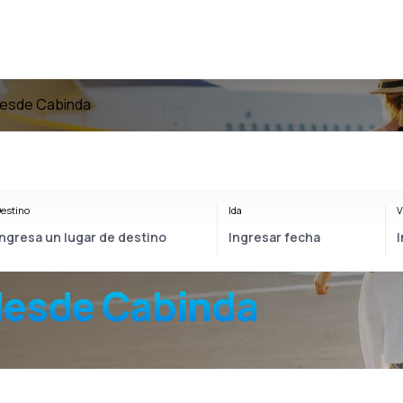
desde Cabinda
estino
Ida
V
desde Cabinda