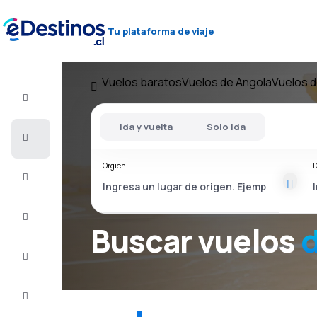
Tu plataforma de viaje
Vuelos baratos
Vuelos de Angola
Vuelos 
Vuelo+Hotel
Ida y vuelta
Solo ida
Vuelos
baratos
Orgien
D
Viajes
Alojamientos
Buscar vuelos
Ofertas
Completa
el viaje