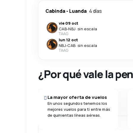
Cabinda
-
Luanda
4 días
vie 09 oct
CAB
-
NBJ
·
sin escala
TAAG
lun 12 oct
NBJ
-
CAB
·
sin escala
TAAG
¿Por qué vale la pe
La mayor oferta de vuelos
En unos segundos tenemos los
mejores vuelos para ti entre más
de quinientas líneas aéreas.