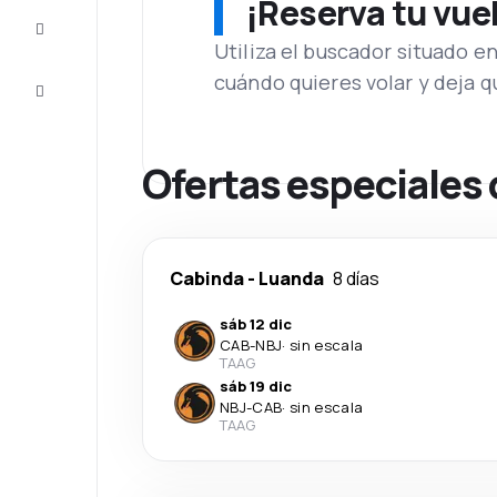
¡Reserva tu vue
Inspiración
y consejos
Utiliza el buscador situado e
cuándo quieres volar y deja 
Atención
al cliente
Ofertas especiales
Cabinda
-
Luanda
8 días
sáb 12 dic
CAB
-
NBJ
·
sin escala
TAAG
sáb 19 dic
NBJ
-
CAB
·
sin escala
TAAG