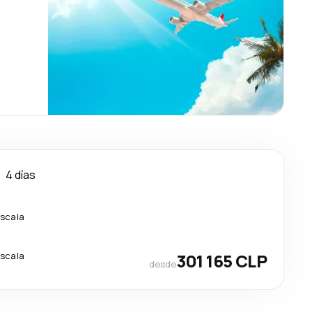
4 días
escala
escala
301 165 CLP
desde