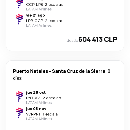
CCP
-
LPB
·
2 escalas
LATAM Airlines
vie 21 ago
LPB
-
CCP
·
2 escalas
LATAM Airlines
604 413 CLP
desde
Puerto Natales
-
Santa Cruz de la Sierra
8
días
jue 29 oct
PNT
-
VVI
·
2 escalas
LATAM Airlines
jue 05 nov
VVI
-
PNT
·
1 escala
LATAM Airlines