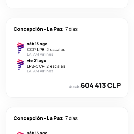
Concepción
-
La Paz
7 días
sáb 15 ago
CCP
-
LPB
·
2 escalas
LATAM Airlines
vie 21 ago
LPB
-
CCP
·
2 escalas
LATAM Airlines
604 413 CLP
desde
Concepción
-
La Paz
7 días
sáb 15 ago