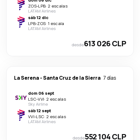
ZOS
-
LPB
·
2 escalas
LATAM Airlines
sáb 12 dic
LPB
-
ZOS
·
1 escala
LATAM Airlines
613 026 CLP
desde
La Serena
-
Santa Cruz de la Sierra
7 días
dom 06 sept
LSC
-
VVI
·
2 escalas
Sky Airline
sáb 12 sept
VVI
-
LSC
·
2 escalas
LATAM Airlines
552 104 CLP
desde