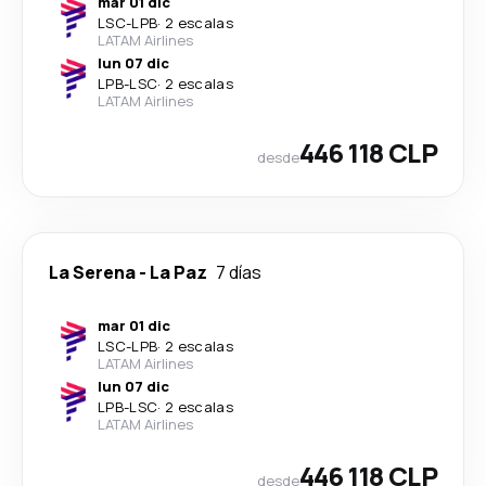
mar 01 dic
LSC
-
LPB
·
2 escalas
LATAM Airlines
lun 07 dic
LPB
-
LSC
·
2 escalas
LATAM Airlines
446 118 CLP
desde
La Serena
-
La Paz
7 días
mar 01 dic
LSC
-
LPB
·
2 escalas
LATAM Airlines
lun 07 dic
LPB
-
LSC
·
2 escalas
LATAM Airlines
446 118 CLP
desde