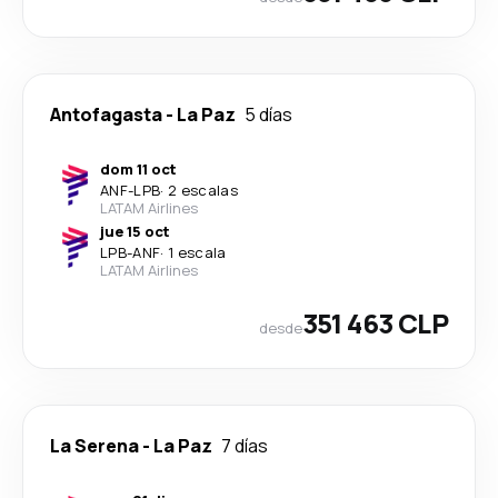
Antofagasta
-
La Paz
5 días
dom 11 oct
ANF
-
LPB
·
2 escalas
LATAM Airlines
jue 15 oct
LPB
-
ANF
·
1 escala
LATAM Airlines
351 463 CLP
desde
La Serena
-
La Paz
7 días