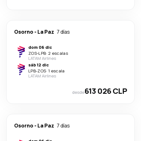
Osorno
-
La Paz
7 días
dom 06 dic
ZOS
-
LPB
·
2 escalas
LATAM Airlines
sáb 12 dic
LPB
-
ZOS
·
1 escala
LATAM Airlines
613 026 CLP
desde
Osorno
-
La Paz
7 días
dom 06 dic