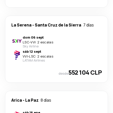
La Serena
-
Santa Cruz de la Sierra
7 días
dom 06 sept
LSC
-
VVI
·
2 escalas
Sky Airline
sáb 12 sept
VVI
-
LSC
·
2 escalas
LATAM Airlines
552 104 CLP
desde
Arica
-
La Paz
8 días
sáb 16 ene