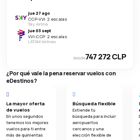
jue 27 ago
CCP
-
VVI
·
2 escalas
Sky Airline
jue 03 sept
VVI
-
CCP
·
2 escalas
LATAM Airlines
747 272 CLP
desde
¿Por qué vale la pena reservar vuelos con
eDestinos?
La mayor oferta
Búsqueda flexible
de vuelos
Extiende tu
En unos segundos
búsqueda para incluir
tenemos los mejores
aeropuertos
vuelos para ti entre
cercanos y una
más de quinientas
elección flexible de