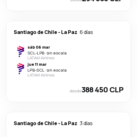
Santiago de Chile
-
La Paz
6 días
sáb 06 mar
SCL
-
LPB
·
sin escala
LATAM Airlines
jue 11 mar
LPB
-
SCL
·
sin escala
LATAM Airlines
388 450 CLP
desde
Santiago de Chile
-
La Paz
3 días