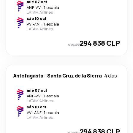
mié 07 oct
ANF
-
VVI
·
1 escala
LATAM Airlines
sáb 10 oct
VVI
-
ANF
·
1 escala
LATAM Airlines
294 838 CLP
desde
Antofagasta
-
Santa Cruz de la Sierra
4 días
mié 07 oct
ANF
-
VVI
·
1 escala
LATAM Airlines
sáb 10 oct
VVI
-
ANF
·
1 escala
LATAM Airlines
294 838 CLP
desde