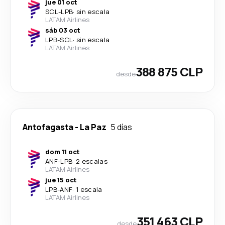
jue 01 oct
SCL
-
LPB
·
sin escala
LATAM Airlines
sáb 03 oct
LPB
-
SCL
·
sin escala
LATAM Airlines
388 875 CLP
desde
Antofagasta
-
La Paz
5 días
dom 11 oct
ANF
-
LPB
·
2 escalas
LATAM Airlines
jue 15 oct
LPB
-
ANF
·
1 escala
LATAM Airlines
351 463 CLP
desde