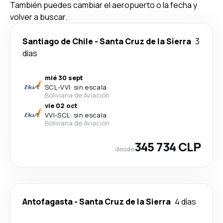
También puedes cambiar el aeropuerto o la fecha y
volver a buscar.
Santiago de Chile
-
Santa Cruz de la Sierra
3
días
mié 30 sept
SCL
-
VVI
·
sin escala
Boliviana de Aviación
vie 02 oct
VVI
-
SCL
·
sin escala
Boliviana de Aviación
345 734 CLP
desde
Antofagasta
-
Santa Cruz de la Sierra
4 días