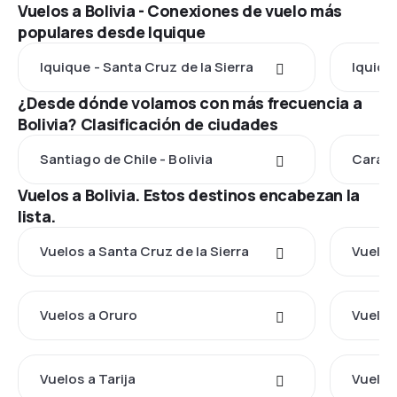
Vuelos a Bolivia - Conexiones de vuelo más
populares desde Iquique
Iquique - Santa Cruz de la Sierra
Iquiqu
¿Desde dónde volamos con más frecuencia a
Bolivia? Clasificación de ciudades
Santiago de Chile - Bolivia
Caraca
Vuelos a Bolivia. Estos destinos encabezan la
lista.
Vuelos a Santa Cruz de la Sierra
Vuelos
Vuelos a Oruro
Vuelos
Vuelos a Tarija
Vuelos