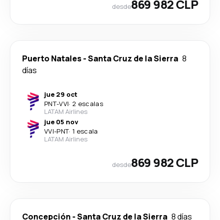
869 982 CLP
desde
Puerto Natales
-
Santa Cruz de la Sierra
8
días
jue 29 oct
PNT
-
VVI
·
2 escalas
LATAM Airlines
jue 05 nov
VVI
-
PNT
·
1 escala
LATAM Airlines
869 982 CLP
desde
Concepción
-
Santa Cruz de la Sierra
8 días