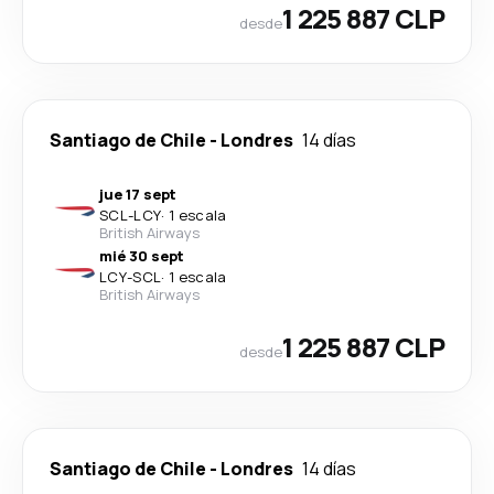
1 225 887 CLP
desde
Santiago de Chile
-
Londres
14 días
jue 17 sept
SCL
-
LCY
·
1 escala
British Airways
mié 30 sept
LCY
-
SCL
·
1 escala
British Airways
1 225 887 CLP
desde
Santiago de Chile
-
Londres
14 días