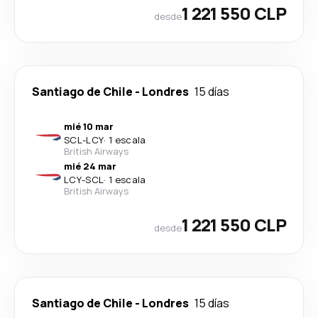
1 221 550 CLP
desde
Santiago de Chile
-
Londres
15 días
mié 10 mar
SCL
-
LCY
·
1 escala
British Airways
mié 24 mar
LCY
-
SCL
·
1 escala
British Airways
1 221 550 CLP
desde
Santiago de Chile
-
Londres
15 días