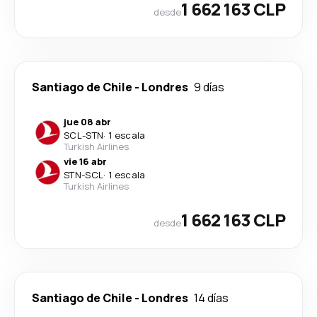
1 662 163 CLP
desde
Santiago de Chile
-
Londres
9 días
jue 08 abr
SCL
-
STN
·
1 escala
Turkish Airlines
vie 16 abr
STN
-
SCL
·
1 escala
Turkish Airlines
1 662 163 CLP
desde
Santiago de Chile
-
Londres
14 días