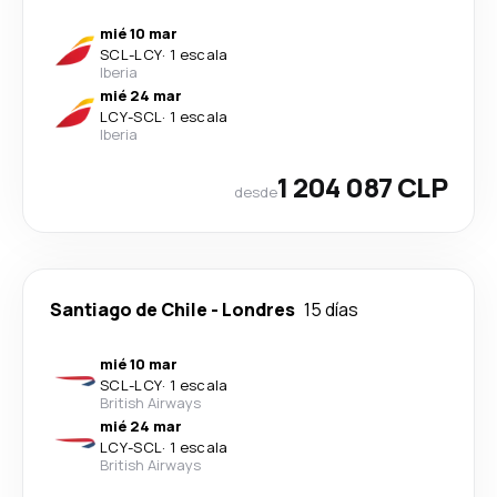
mié 10 mar
SCL
-
LCY
·
1 escala
Iberia
mié 24 mar
LCY
-
SCL
·
1 escala
Iberia
1 204 087 CLP
desde
Santiago de Chile
-
Londres
15 días
mié 10 mar
SCL
-
LCY
·
1 escala
British Airways
mié 24 mar
LCY
-
SCL
·
1 escala
British Airways