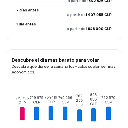
a partir de
1 542 826 CLP
7 días antes
a partir de
1 907 055 CLP
1 día antes
a partir de
1 646 000 CLP
Descubre el día más barato para volar
Descubre qué día de la semana los vuelos suelen ser más
económicos.
825
762
764 116
752 570
749 978
749 266
715 753
653
236
CLP
CLP
CLP
CLP
CLP
CLP
CLP