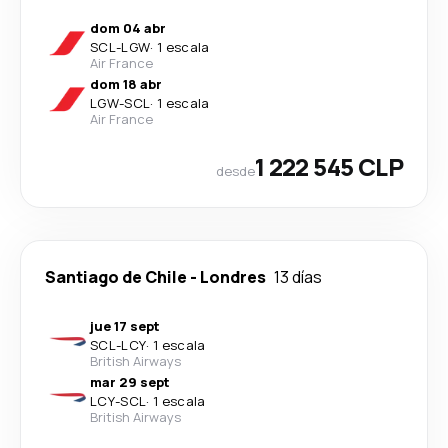
dom 04 abr
SCL
-
LGW
·
1 escala
Air France
dom 18 abr
LGW
-
SCL
·
1 escala
Air France
1 222 545 CLP
desde
Santiago de Chile
-
Londres
13 días
jue 17 sept
SCL
-
LCY
·
1 escala
British Airways
mar 29 sept
LCY
-
SCL
·
1 escala
British Airways