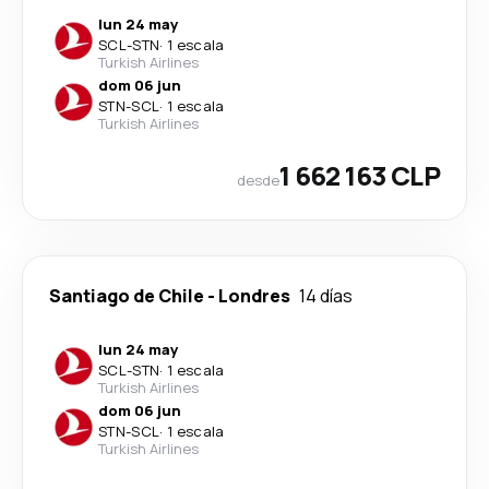
lun 24 may
SCL
-
STN
·
1 escala
Turkish Airlines
dom 06 jun
STN
-
SCL
·
1 escala
Turkish Airlines
1 662 163 CLP
desde
Santiago de Chile
-
Londres
14 días
lun 24 may
SCL
-
STN
·
1 escala
Turkish Airlines
dom 06 jun
STN
-
SCL
·
1 escala
Turkish Airlines