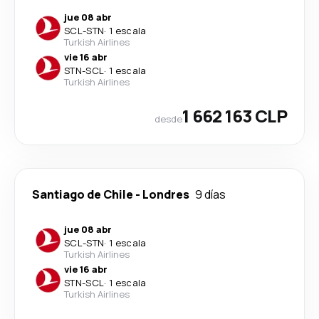
jue 08 abr
SCL
-
STN
·
1 escala
Turkish Airlines
vie 16 abr
STN
-
SCL
·
1 escala
Turkish Airlines
1 662 163 CLP
desde
Santiago de Chile
-
Londres
9 días
jue 08 abr
SCL
-
STN
·
1 escala
Turkish Airlines
vie 16 abr
STN
-
SCL
·
1 escala
Turkish Airlines