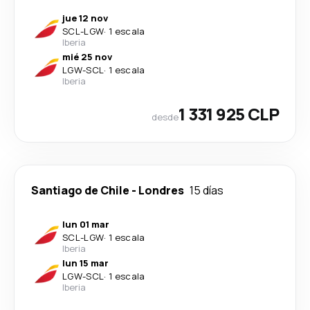
jue 12 nov
SCL
-
LGW
·
1 escala
Iberia
mié 25 nov
LGW
-
SCL
·
1 escala
Iberia
1 331 925 CLP
desde
Santiago de Chile
-
Londres
15 días
lun 01 mar
SCL
-
LGW
·
1 escala
Iberia
lun 15 mar
LGW
-
SCL
·
1 escala
Iberia