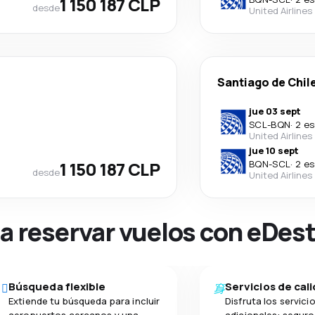
1 150 187 CLP
desde
United Airlines
Santiago de Chil
jue 03 sept
SCL
-
BQN
·
2 es
United Airlines
jue 10 sept
1 150 187 CLP
BQN
-
SCL
·
2 es
desde
United Airlines
na reservar vuelos con eDes
Búsqueda flexible
Servicios de cal
Extiende tu búsqueda para incluir
Disfruta los servici