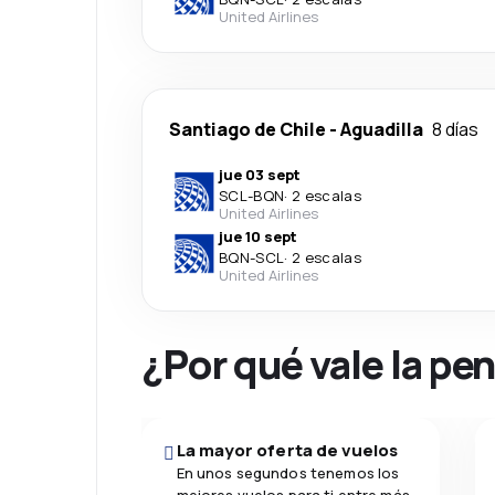
United Airlines
Santiago de Chile
-
Aguadilla
8 días
jue 03 sept
SCL
-
BQN
·
2 escalas
United Airlines
jue 10 sept
BQN
-
SCL
·
2 escalas
United Airlines
¿Por qué vale la pe
La mayor oferta de vuelos
En unos segundos tenemos los