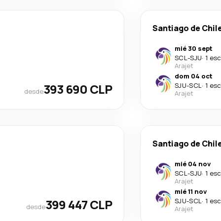
Santiago de Chil
mié 30 sept
SCL
-
SJU
·
1 es
Arajet
dom 04 oct
393 690 CLP
SJU
-
SCL
·
1 es
desde
Arajet
Santiago de Chil
mié 04 nov
SCL
-
SJU
·
1 es
Arajet
mié 11 nov
399 447 CLP
SJU
-
SCL
·
1 es
desde
Arajet