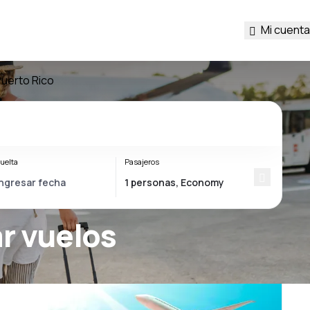
Mi cuenta
Puerto Rico
uelta
Pasajeros
r vuelos