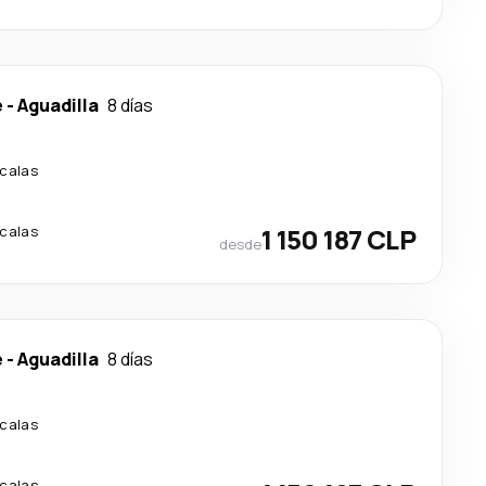
e
-
Aguadilla
8 días
calas
calas
1 150 187 CLP
desde
e
-
Aguadilla
8 días
calas
calas