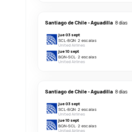
Santiago de Chile
-
Aguadilla
8 días
jue 03 sept
SCL
-
BQN
·
2 escalas
United Airlines
jue 10 sept
BQN
-
SCL
·
2 escalas
United Airlines
Santiago de Chile
-
Aguadilla
8 días
jue 03 sept
SCL
-
BQN
·
2 escalas
United Airlines
jue 10 sept
BQN
-
SCL
·
2 escalas
United Airlines