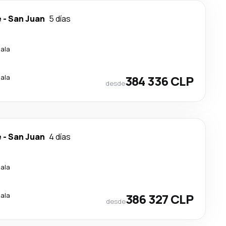
e
-
San Juan
5 días
cala
cala
384 336 CLP
desde
e
-
San Juan
4 días
cala
cala
386 327 CLP
desde