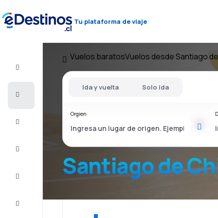
Tu plataforma de viaje
Vuelos baratos
Vuelos desde Santiago de
Vuelo+Hotel
Ida y vuelta
Solo ida
Vuelos
baratos
Orgien
D
Viajes
Alojamientos
Santiago de Chi
Ofertas
Completa
el viaje