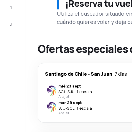
¡Reserva tu vue
Inspiración
y consejos
Utiliza el buscador situado e
cuándo quieres volar y deja 
Atención
al cliente
Ofertas especiales 
Santiago de Chile
-
San Juan
7 días
mié 23 sept
SCL
-
SJU
·
1 escala
Arajet
mar 29 sept
SJU
-
SCL
·
1 escala
Arajet