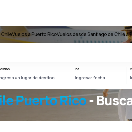
 Chile
Vuelos a Puerto Rico
Vuelos desde Santiago de Chile a 
estino
Ida
V
le Puerto Rico
- Busca