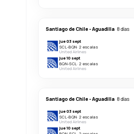
Santiago de Chile
-
Aguadilla
8 días
jue 03 sept
SCL
-
BQN
·
2 escalas
United Airlines
jue 10 sept
BQN
-
SCL
·
2 escalas
United Airlines
Santiago de Chile
-
Aguadilla
8 días
jue 03 sept
SCL
-
BQN
·
2 escalas
United Airlines
jue 10 sept
BQN
-
SCL
·
2 escalas