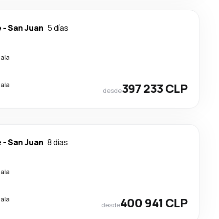
e
-
San Juan
5 días
cala
cala
397 233 CLP
desde
e
-
San Juan
8 días
cala
cala
400 941 CLP
desde