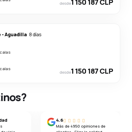
1 150 187 CLP
desde
e
-
Aguadilla
8 días
calas
calas
1 150 187 CLP
desde
tinos?
idad
4.6
os
Más de 4950 opiniones de