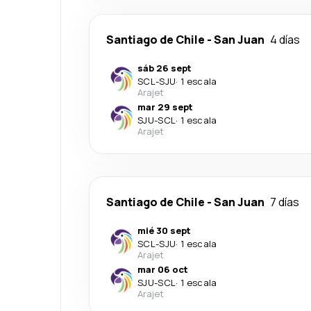
Santiago de Chile
-
San Juan
4 días
sáb 26 sept
SCL
-
SJU
·
1 escala
Arajet
mar 29 sept
SJU
-
SCL
·
1 escala
Arajet
Santiago de Chile
-
San Juan
7 días
mié 30 sept
SCL
-
SJU
·
1 escala
Arajet
mar 06 oct
SJU
-
SCL
·
1 escala
Arajet