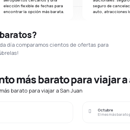
aeropuertos cercanos y una
adicionales: seguro 
elección flexible de fechas para
seguro de cancelac
encontrar la opción más barata.
auto, atracciones l
 baratos?
Cada día comparamos cientos de ofertas para
úbrelas!
o más barato para viajar a
más barato para viajar a San Juan
Octubre
El mes más barato 