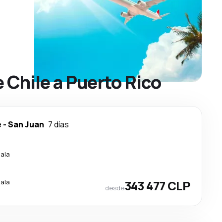
 Chile a Puerto Rico
e
-
San Juan
7 días
cala
cala
343 477 CLP
desde