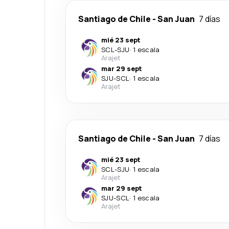
Santiago de Chile
-
San Juan
7 días
mié 23 sept
SCL
-
SJU
·
1 escala
Arajet
mar 29 sept
SJU
-
SCL
·
1 escala
Arajet
Santiago de Chile
-
San Juan
7 días
mié 23 sept
SCL
-
SJU
·
1 escala
Arajet
mar 29 sept
SJU
-
SCL
·
1 escala
Arajet