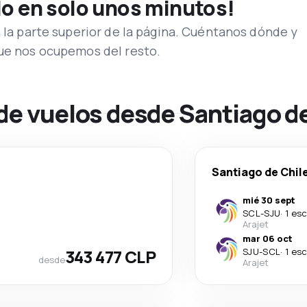
lo en solo unos minutos!
n la parte superior de la página. Cuéntanos dónde y
que nos ocupemos del resto.
de vuelos desde Santiago de
Santiago de Chil
mié 30 sept
SCL
-
SJU
·
1 es
Arajet
mar 06 oct
343 477 CLP
SJU
-
SCL
·
1 es
desde
Arajet