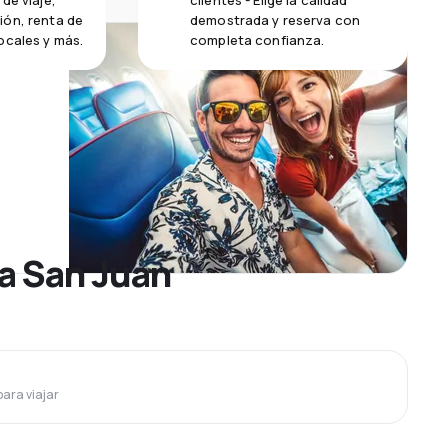
de viaje,
clientes - Elige la calidad
ión, renta de
demostrada y reserva con
ocales y más.
completa confianza.
 a San Juan
para viajar