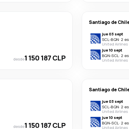
Santiago de Chil
jue 03 sept
SCL
-
BQN
·
2 es
United Airlines
jue 10 sept
1 150 187 CLP
BQN
-
SCL
·
2 es
desde
United Airlines
Santiago de Chil
jue 03 sept
SCL
-
BQN
·
2 es
United Airlines
jue 10 sept
1 150 187 CLP
BQN
-
SCL
·
2 es
desde
United Airlines