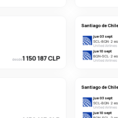
Santiago de Chil
jue 03 sept
SCL
-
BQN
·
2 es
United Airlines
jue 10 sept
1 150 187 CLP
BQN
-
SCL
·
2 es
desde
United Airlines
Santiago de Chil
jue 03 sept
SCL
-
BQN
·
2 es
United Airlines
jue 10 sept
BQN
-
SCL
·
2 es