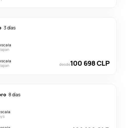
o
3 días
escala
 Japan
escala
100 698 CLP
desde
 Japan
oro
8 días
escala
ays
escala