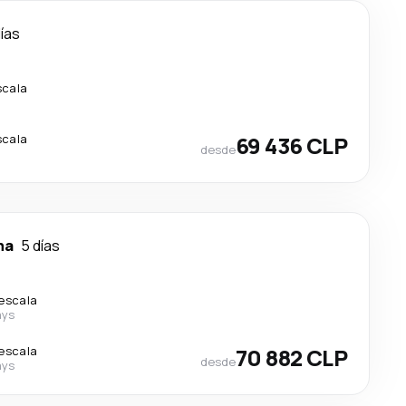
días
scala
scala
69 436 CLP
desde
ma
5 días
 escala
ays
 escala
70 882 CLP
desde
ays