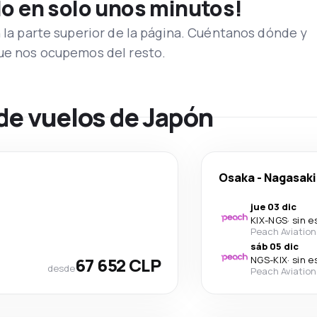
lo en solo unos minutos!
n la parte superior de la página. Cuéntanos dónde y
que nos ocupemos del resto.
de vuelos de Japón
Osaka
-
Nagasaki
jue 03 dic
KIX
-
NGS
·
sin e
Peach Aviation
sáb 05 dic
67 652 CLP
NGS
-
KIX
·
sin e
desde
Peach Aviation