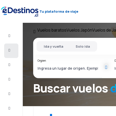
Tu plataforma de viaje
Vuelos baratos
Vuelos Japón
Vuelos de J
Vuelo+Hotel
Ida y vuelta
Solo ida
Vuelos
baratos
Orgien
D
Viajes
Alojamientos
Buscar vuelos
d
Ofertas
Completa
el viaje