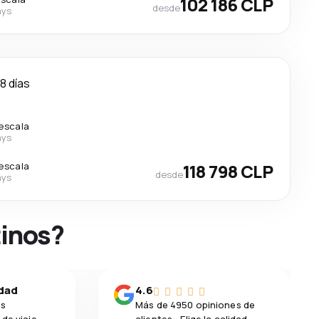
102 186 CLP
desde
ays
8 días
 escala
ays
 escala
118 798 CLP
desde
ays
tinos?
idad
4.6
os
Más de 4950 opiniones de