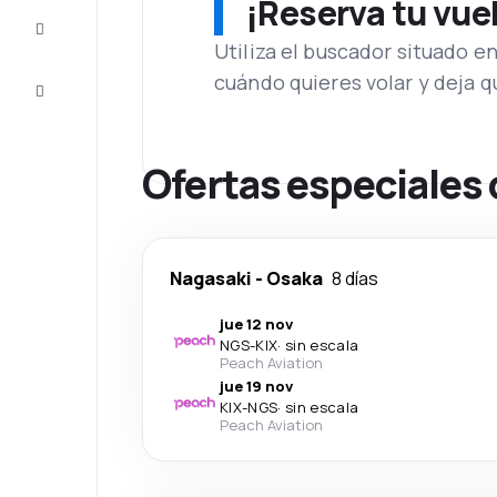
¡Reserva tu vue
Inspiración
y consejos
Utiliza el buscador situado e
cuándo quieres volar y deja 
Atención
al cliente
Ofertas especiales 
Nagasaki
-
Osaka
8 días
jue 12 nov
NGS
-
KIX
·
sin escala
Peach Aviation
jue 19 nov
KIX
-
NGS
·
sin escala
Peach Aviation