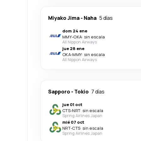
Miyako Jima
-
Naha
5 días
dom 24 ene
MMY
-
OKA
·
sin escala
All Nippon Airways
jue 28 ene
OKA
-
MMY
·
sin escala
All Nippon Airways
Sapporo
-
Tokio
7 días
jue 01 oct
CTS
-
NRT
·
sin escala
Spring Airlines Japan
mié 07 oct
NRT
-
CTS
·
sin escala
Spring Airlines Japan