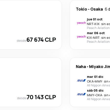
Tokio
-
Osaka
6 
jue 01 oct
NRT
-
KIX
·
sin e
Peach Aviation
mar 06 oct
67 674 CLP
KIX
-
NRT
·
sin e
desde
Peach Aviation
Naha
-
Miyako Ji
mar 01 dic
OKA
-
MMY
·
sin
All Nippon Airw
sáb 05 dic
70 143 CLP
MMY
-
OKA
·
sin
desde
All Nippon Airw