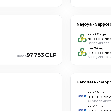
Nagoya
-
Sappor
sáb 22 ago
NGO
-
CTS
·
sin 
Spring Airlines
lun 24 ago
97 753 CLP
CTS
-
NGO
·
sin 
desde
Spring Airlines
Hakodate
-
Sapp
sáb 06 mar
HKD
-
CTS
·
sin 
All Nippon Airw
sáb 13 mar
CTS
-
HKD
·
sin 