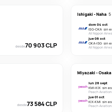
Ishigaki
-
Naha
5
dom 04 oct
ISG
-
OKA
·
sin e
All Nippon Airw
jue 08 oct
70 903 CLP
OKA
-
ISG
·
sin e
desde
All Nippon Airw
Miyazaki
-
Osaka
lun 28 sept
KMI
-
KIX
·
sin e
Peach Aviation
jue 01 oct
73 584 CLP
KIX
-
KMI
·
sin e
desde
Peach Aviation