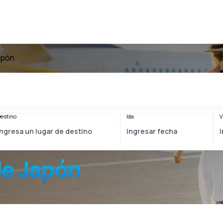
apón
estino
Ida
V
e Japón