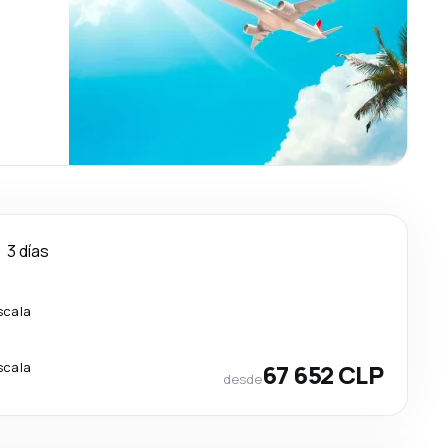
3 días
scala
scala
67 652 CLP
desde