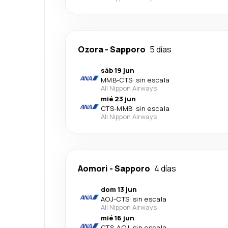
Ozora
-
Sapporo
5 días
sáb 19 jun
MMB
-
CTS
·
sin escala
All Nippon Airways
mié 23 jun
CTS
-
MMB
·
sin escala
All Nippon Airways
Aomori
-
Sapporo
4 días
dom 13 jun
AOJ
-
CTS
·
sin escala
All Nippon Airways
mié 16 jun
CTS
-
AOJ
·
sin escala