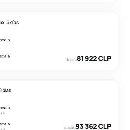
io
5 días
escala
escala
81 922 CLP
desde
8 días
escala
ays
escala
93 362 CLP
desde
ays