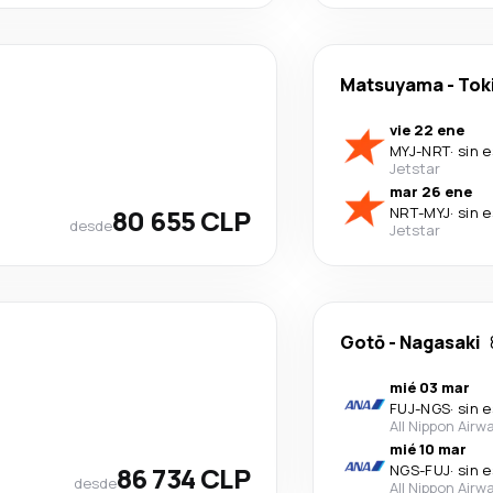
Matsuyama
-
Tok
vie 22 ene
MYJ
-
NRT
·
sin 
Jetstar
mar 26 ene
80 655 CLP
NRT
-
MYJ
·
sin 
desde
Jetstar
Gotō
-
Nagasaki
mié 03 mar
FUJ
-
NGS
·
sin 
All Nippon Airw
mié 10 mar
86 734 CLP
NGS
-
FUJ
·
sin 
desde
All Nippon Airw