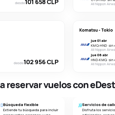
101 658 CLP
desde
All Nippon Airw
Komatsu
-
Tokio
jue 01 abr
KMQ
-
HND
·
sin
All Nippon Airw
jue 08 abr
102 956 CLP
HND
-
KMQ
·
sin
desde
All Nippon Airw
na reservar vuelos con eDes
Búsqueda flexible
Servicios de cal
Extiende tu búsqueda para incluir
Disfruta los servici