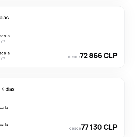
 días
scala
ays
scala
72 866 CLP
desde
ays
4 días
scala
scala
77 130 CLP
desde