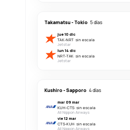
Takamatsu
-
Tokio
5 días
jue 10 dic
TAK
-
NRT
·
sin escala
Jetstar
lun 14 dic
NRT
-
TAK
·
sin escala
Jetstar
Kushiro
-
Sapporo
4 días
mar 09 mar
KUH
-
CTS
·
sin escala
All Nippon Airways
vie 12 mar
CTS
-
KUH
·
sin escala
All Nippon Airways