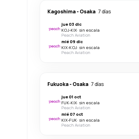
Kagoshima
-
Osaka
7 días
jue 03 dic
KOJ
-
KIX
·
sin escala
Peach Aviation
mié 09 dic
KIX
-
KOJ
·
sin escala
Peach Aviation
Fukuoka
-
Osaka
7 días
jue 01 oct
FUK
-
KIX
·
sin escala
Peach Aviation
mié 07 oct
KIX
-
FUK
·
sin escala
Peach Aviation