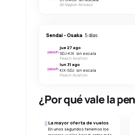
All Nippon Airways
Sendai
-
Osaka
5 días
jue 27 ago
SDJ
-
KIX
·
sin escala
Peach Aviation
lun 31 ago
KIX
-
SDJ
·
sin escala
Peach Aviation
¿Por qué vale la pe
La mayor oferta de vuelos
En unos segundos tenemos los