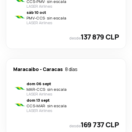
CCS
-
PMV
·
sin escala
LASER Airlines
sáb 10 oct
PMV
-
CCS
·
sin escala
LASER Airlines
137 879 CLP
desde
Maracaibo
-
Caracas
8 días
dom 06 sept
MAR
-
CCS
·
sin escala
LASER Airlines
dom 13 sept
CCS
-
MAR
·
sin escala
LASER Airlines
169 737 CLP
desde