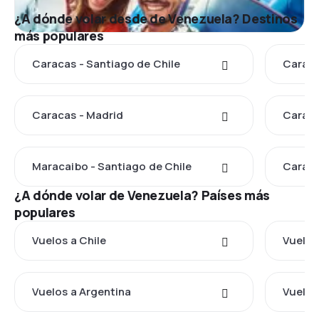
¿A dónde volar desde de Venezuela? Destinos
más populares
Caracas - Santiago de Chile
Caraca
Caracas - Madrid
Caraca
Maracaibo - Santiago de Chile
Caraca
¿A dónde volar de Venezuela? Países más
populares
Vuelos a Chile
Vuelos
Vuelos a Argentina
Vuelos