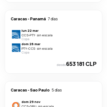
Caracas
-
Panamá
7 días
lun 22 mar
CCS
-
PTY
·
sin escala
Copa
dom 28 mar
PTY
-
CCS
·
sin escala
Copa
653 181 CLP
desde
Caracas
-
Sao Paulo
5 días
dom 29 nov
CCS
-
GRU
·
sin escala