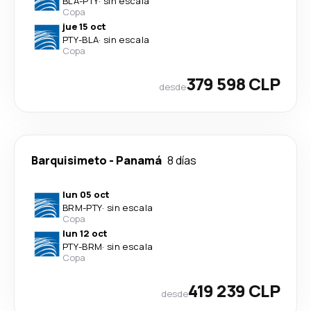
BLA
-
PTY
·
sin escala
Copa
jue 15 oct
PTY
-
BLA
·
sin escala
Copa
379 598 CLP
desde
Barquisimeto
-
Panamá
8 días
lun 05 oct
BRM
-
PTY
·
sin escala
Copa
lun 12 oct
PTY
-
BRM
·
sin escala
Copa
419 239 CLP
desde