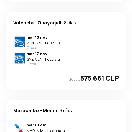
Valencia
-
Guayaquil
8 días
mar 10 nov
VLN
-
GYE
·
1 escala
Copa
mar 17 nov
GYE
-
VLN
·
1 escala
Copa
575 661 CLP
desde
Maracaibo
-
Miami
8 días
mar 01 dic
MAR
-
MIA
·
sin escala