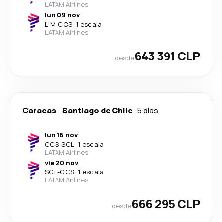
LATAM Airlines
lun 09 nov
LIM
-
CCS
·
1 escala
LATAM Airlines
643 391 CLP
desde
Caracas
-
Santiago de Chile
5 días
lun 16 nov
CCS
-
SCL
·
1 escala
LATAM Airlines
vie 20 nov
SCL
-
CCS
·
1 escala
LATAM Airlines
666 295 CLP
desde