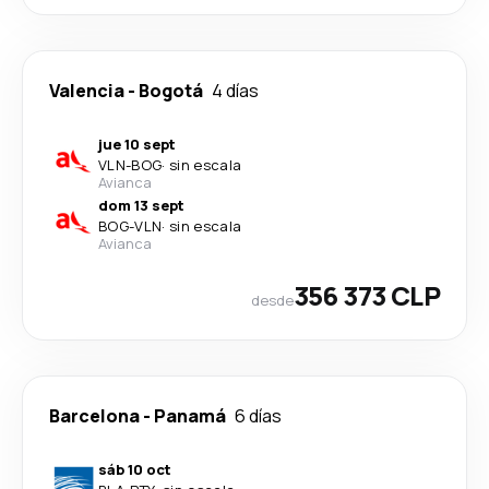
Valencia
-
Bogotá
4 días
jue 10 sept
VLN
-
BOG
·
sin escala
Avianca
dom 13 sept
BOG
-
VLN
·
sin escala
Avianca
356 373 CLP
desde
Barcelona
-
Panamá
6 días
sáb 10 oct