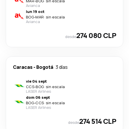
MAR
-
BOG
·
sin escala
Avianca
lun 19 oct
BOG
-
MAR
·
sin escala
Avianca
274 080 CLP
desde
Caracas
-
Bogotá
3 días
vie 04 sept
CCS
-
BOG
·
sin escala
LASER Airlines
dom 06 sept
BOG
-
CCS
·
sin escala
LASER Airlines
274 514 CLP
desde