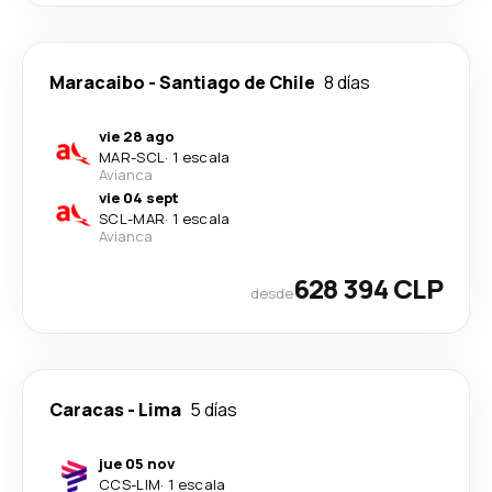
Maracaibo
-
Santiago de Chile
8 días
vie 28 ago
MAR
-
SCL
·
1 escala
Avianca
vie 04 sept
SCL
-
MAR
·
1 escala
Avianca
628 394 CLP
desde
Caracas
-
Lima
5 días
jue 05 nov
CCS
-
LIM
·
1 escala