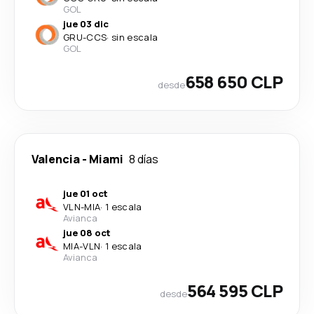
GOL
jue 03 dic
GRU
-
CCS
·
sin escala
GOL
658 650 CLP
desde
Valencia
-
Miami
8 días
jue 01 oct
VLN
-
MIA
·
1 escala
Avianca
jue 08 oct
MIA
-
VLN
·
1 escala
Avianca
564 595 CLP
desde