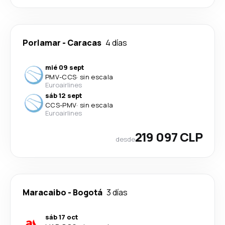
Porlamar
-
Caracas
4 días
mié 09 sept
PMV
-
CCS
·
sin escala
Euroairlines
sáb 12 sept
CCS
-
PMV
·
sin escala
Euroairlines
219 097 CLP
desde
Maracaibo
-
Bogotá
3 días
sáb 17 oct