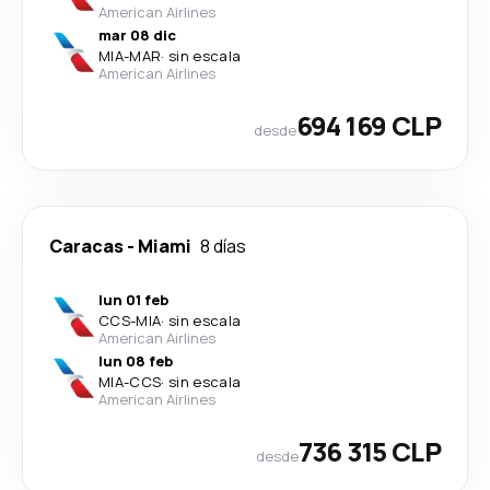
American Airlines
mar 08 dic
MIA
-
MAR
·
sin escala
American Airlines
694 169 CLP
desde
Caracas
-
Miami
8 días
lun 01 feb
CCS
-
MIA
·
sin escala
American Airlines
lun 08 feb
MIA
-
CCS
·
sin escala
American Airlines
736 315 CLP
desde