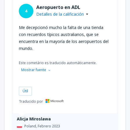
desde
Antofagasta, Cerro Moreno
(ANF)
Aeropuerto en ADL
4
41161
DESDE
CLP
Detalles de la calificación
Me decepcionó mucho la falta de una tienda
desde
Calama, El Loa
(CJC)
46439
con recuerdos típicos australianos, que se
DESDE
CLP
encuentra en la mayoría de los aeropuertos del
mundo.
desde
Copiapo, Desierto de Atacama
(CPO)
37995
Este cometário es traducido automáticamente.
DESDE
CLP
Mostrar fuente
desde
Arica, Chacalluta
(ARI)
69658
DESDE
CLP
Útil
Traducido por
desde
Iquique, Diego Aracena
(IQQ)
46439
DESDE
CLP
Alicja Miroslawa
desde
Calama, El Loa
(CJC)
Poland,
Febrero 2023