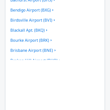
Bendigo Airport (BXG)
Birdsville Airport (BVI)
Blackall Apt. (BKQ)
Bourke Airport (BRK)
Brisbane Airport (BNE)
Broken Hill Airport (BHQ)
Broome Intl Airport (BME)
Bundaberg Regional Airport (BDB)
Burketown Airport (BUC)
Burnie Airport (BWT)