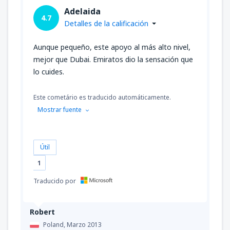
desde
Osorno, Canal Bajo Carlos Hott
Adelaida
Siebert
(ZOS)
4.7
Detalles de la calificación
55937
DESDE
CLP
Aunque pequeño, este apoyo al más alto nivel,
desde
Castro, Mocopulli
(MHC)
mejor que Dubai. Emiratos dio la sensación que
50660
DESDE
CLP
lo cuides.
desde
Valdivia, Pichoy
(ZAL)
Este cometário es traducido automáticamente.
50660
DESDE
CLP
Mostrar fuente
desde
Arica, Chacalluta
(ARI)
118207
Útil
DESDE
CLP
1
desde
Osorno, Canal Bajo Carlos Hott
Traducido por
Siebert
(ZOS)
51716
DESDE
CLP
Robert
Poland,
Marzo 2013
desde
Punta Arenas, Carlos Ibanez del