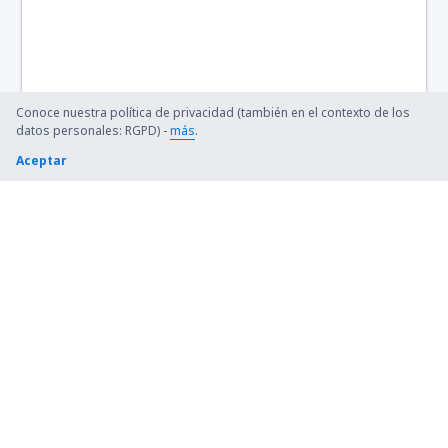
Halls Creek Airport (HCQ)
Hamilton Airport (HLT)
Hervey Bay Airport (HVB)
Conoce nuestra política de privacidad (también en el contexto de los
datos personales: RGPD) -
más
.
Hobart Intl Airport (HBA)
Aceptar
Horn Island Airport (HID)
Hughenden Airport (HGD)
Hughes Airport (HUS)
Inverell Airport (IVR)
Julia Creek Airport (JCK)
Kalbarri (KAX)
Kalgoorlie Boulder (KGI)