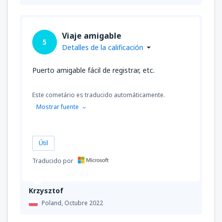
47494
DESDE
CLP
desde
La Serena, La Florida
(LSC)
Viaje amigable
5
37995
DESDE
CLP
Detalles de la calificación
Puerto amigable fácil de registrar, etc.
desde
Puerto Montt, El Tepual
(PMC)
61214
DESDE
CLP
Este cometário es traducido automáticamente.
Mostrar fuente
desde
Punta Arenas, Carlos Ibanez del
Campo
(PUQ)
91822
DESDE
CLP
Útil
desde
Copiapo, Desierto de Atacama
Traducido por
(CPO)
42217
DESDE
CLP
Krzysztof
Poland,
Octubre 2022
desde
Concepción, Carriel Sur
(CCP)
33773
DESDE
CLP