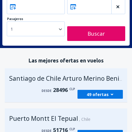
Pasajeros
1
Buscar
Las mejores ofertas en vuelos
Santiago de Chile Arturo Merino Benitez
28496
CLP
DESDE
49 ofertas
desde
Antofagasta, Cerro Moreno
(ANF)
Puerto Montt El Tepual
36940
Chile
DESDE
CLP
51716
CLP
DESDE