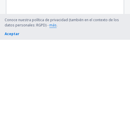
Hamilton Airport (HLT)
Hervey Bay Airport (HVB)
Conoce nuestra política de privacidad (también en el contexto de los
datos personales: RGPD) -
más
.
Hobart Intl Airport (HBA)
Aceptar
Horn Island Airport (HID)
Hughenden Airport (HGD)
Hughes Airport (HUS)
Inverell Airport (IVR)
Julia Creek Airport (JCK)
Kalbarri (KAX)
Kalgoorlie Boulder (KGI)
Kalumburu Aeroporto (UBU)