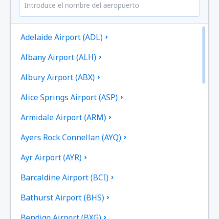
Campo
(PUQ)
92161
DESDE
CLP
Adelaide Airport (ADL)
desde
Balmaceda, Teniente Vidal
(BBA)
91102
Albany Airport (ALH)
DESDE
CLP
Albury Airport (ABX)
desde
Osorno, Canal Bajo Carlos Hott
Siebert
(ZOS)
Alice Springs Airport (ASP)
51907
DESDE
CLP
Armidale Airport (ARM)
desde
Valdivia, Pichoy
(ZAL)
Ayers Rock Connellan (AYQ)
47669
DESDE
CLP
Ayr Airport (AYR)
desde
Puerto Natales, Teniente Julio
Barcaldine Airport (BCI)
Gallardo Airport
(PNT)
100636
DESDE
CLP
Bathurst Airport (BHS)
Bendigo Airport (BXG)