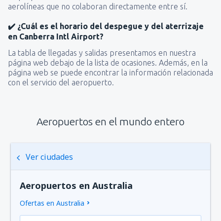
desde
Osorno, Canal Bajo Carlos Hott
aerolíneas que no colaboran directamente entre sí.
Siebert
(ZOS)
56144
DESDE
CLP
✔️ ¿Cuál es el horario del despegue y del aterrizaje
en Canberra Intl Airport?
desde
Castro, Mocopulli
(MHC)
La tabla de llegadas y salidas presentamos en nuestra
50847
página web debajo de la lista de ocasiones. Además, en la
DESDE
CLP
página web se puede encontrar la información relacionada
con el servicio del aeropuerto.
desde
Valdivia, Pichoy
(ZAL)
47669
DESDE
CLP
Aeropuertos en el mundo entero
desde
Arica, Chacalluta
(ARI)
115466
DESDE
CLP
Ver ciudades
desde
Osorno, Canal Bajo Carlos Hott
Siebert
(ZOS)
Aeropuertos en Australia
51907
DESDE
CLP
Ofertas en Australia
desde
Punta Arenas, Carlos Ibanez del