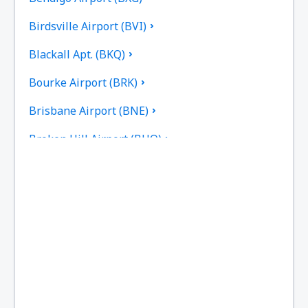
Birdsville Airport (BVI)
Blackall Apt. (BKQ)
Bourke Airport (BRK)
Brisbane Airport (BNE)
Broken Hill Airport (BHQ)
Broome Intl Airport (BME)
Bundaberg Regional Airport (BDB)
Burketown Airport (BUC)
Burnie Airport (BWT)
Busselton Airport (BQB)
Ballina Byron Gateway (BNK)