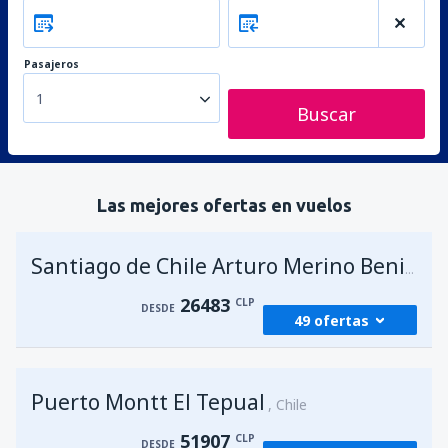
Pasajeros
1
Buscar
Las mejores ofertas en vuelos
Santiago de Chile Arturo Merino Benitez
26483
CLP
DESDE
49 ofertas
desde
Antofagasta, Cerro Moreno
(ANF)
Puerto Montt El Tepual
28602
Chile
DESDE
CLP
51907
CLP
DESDE