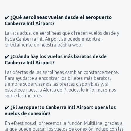
desde
La Serena, La Florida
(LSC)
✔️ ¿Qué aerolíneas vuelan desde el aeropuerto
32839
Canberra Intl Airport?
DESDE
CLP
La lista actual de aerolíneas que ofrecen vuelos desde y
hacia Canberra Intl Airport se puede encontrar
desde
Castro, Mocopulli
(MHC)
directamente en nuestra página web.
26483
DESDE
CLP
✔️ ¿Cuándo hay los vuelos más baratos desde
Canberra Intl Airport?
desde
Balmaceda, Teniente Vidal
(BBA)
91102
DESDE
CLP
Las ofertas de las aerolíneas cambian constantemente.
Para ayudarte a encontrar los billetes más baratos,
siempre supervisamos las ofertas disponibles y, si
desde
Temuco, Maquehue
(ZCO)
establece nuestra Alerta de Precios, le informaremos
28602
DESDE
CLP
sobre las mejores.
✔️ ¿El aeropuerto Canberra Intl Airport opera los
desde
Valdivia, Pichoy
(ZAL)
vuelos de conexión?
54025
DESDE
CLP
En eDestinos.cl, ofrecemos la función MultiLine, gracias a
la que puede buscar los vuelos de conexión incluso con las