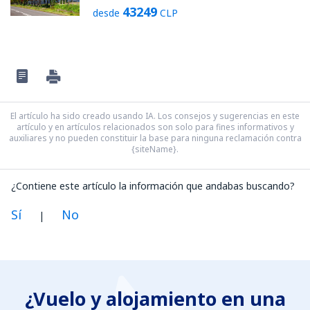
43249
desde
CLP
El artículo ha sido creado usando IA. Los consejos y sugerencias en este
artículo y en artículos relacionados son solo para fines informativos y
auxiliares y no pueden constituir la base para ninguna reclamación contra
{siteName}.
¿Contiene este artículo la información que andabas buscando?
Sí
No
|
En mi opinión, este artículo:
Es confuso
¿Vuelo y alojamiento en una
Contiene información incorrecta