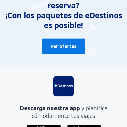
reserva?
No profundiza en el tema
Es demasiado largo
¡Con los paquetes de eDestinos
es posible!
Enviar
Ver ofertas
Descarga nuestra app
y planifica
cómodamente tus viajes