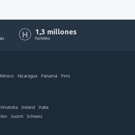
1,3 millones
eas
hoteles
México
Nicaragua
Panamá
Perú
Hrvatska
Ireland
Italia
nsko
Suomi
Schweiz