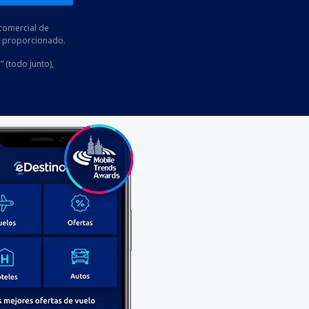
comercial de
he proporcionado.
” (todo junto),