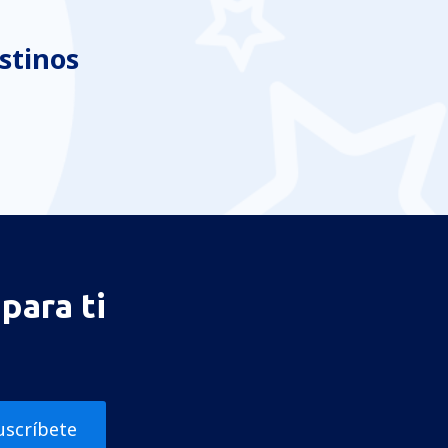
stinos
para ti
uscríbete