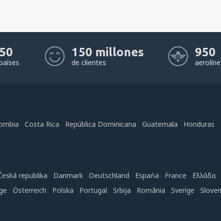
50
150 millones
950
países
de clientes
aerolín
ombia
Costa Rica
República Dominicana
Guatemala
Honduras
Česká republika
Danmark
Deutschland
Espańa
France
Ελλάδα
ge
Österreich
Polska
Portugal
Srbija
România
Sverige
Slove