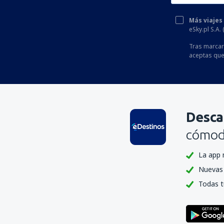
Más viajes
eSky.pl S.A.
Tras marcar 
aceptas que
Desca
cómoda
La app 
Nuevas 
Todas t