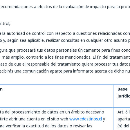
itar recomendaciones a efectos de la evaluación de impacto para la pro
ntrol;
 la autoridad de control con respecto a cuestiones relacionadas con 
6 y, según sea aplicable, realizar consultas en cualquier otro asunto 
gura que procesará tus datos personales únicamente para fines conc
más amplio, contrario a los fines mencionados. El fin del tratamient
so de que el responsable del tratamiento quiera procesar tus datos 
ecibirás una comunicación aparte para informarte acerca de dicho nuev
ón
Base
jurídi
ata del procesamiento de datos en un ámbito necesario
Art. 6.
tirte abrir una cuenta en el sitio web
www.edestinos.cl
y
apart
para verificar la exactitud de los datos o revisar las
(b) del