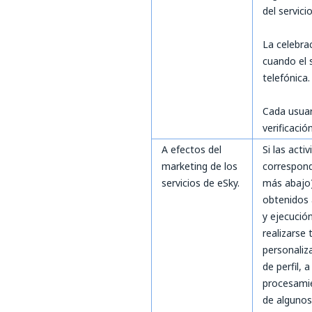
del servici
La celebra
cuando el s
telefónica.
Cada usuari
verificación
A efectos del
Si las acti
marketing de los
correspond
servicios de eSky.
más abajo)
obtenidos 
y ejecución
realizarse 
personaliz
de perfil, 
procesamie
de algunos