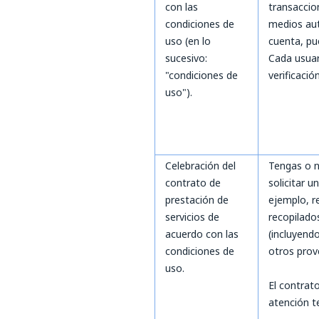
con las
transaccion
condiciones de
medios aut
uso (en lo
cuenta, pu
sucesivo:
Cada usuar
"condiciones de
verificación
uso").
Celebración del
Tengas o n
contrato de
solicitar u
prestación de
ejemplo, r
servicios de
recopilados
acuerdo con las
(incluyend
condiciones de
otros prove
uso.
El contrat
atención t