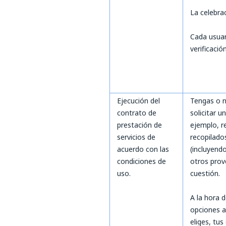
La celebra
Cada usuar
verificación
Ejecución del
Tengas o n
contrato de
solicitar u
prestación de
ejemplo, r
servicios de
recopilados
acuerdo con las
(incluyend
condiciones de
otros prov
uso.
cuestión.
A la hora d
opciones a
eliges, tu