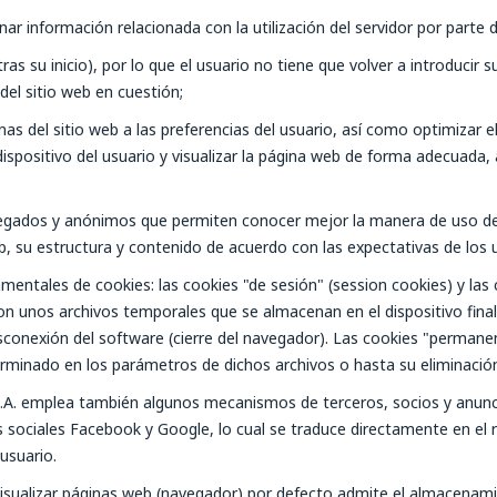
nar información relacionada con la utilización del servidor por parte 
tras su inicio), por lo que el usuario no tiene que volver a introduci
del sitio web en cuestión;
nas del sitio web a las preferencias del usuario, así como optimizar e
ispositivo del usuario y visualizar la página web de forma adecuada, 
regados y anónimos que permiten conocer mejor la manera de uso del s
b, su estructura y contenido de acuerdo con las expectativas de los 
mentales de cookies: las cookies "de sesión" (
session cookies
) y la
on unos archivos temporales que se almacenan en el dispositivo final d
conexión del software (cierre del navegador). Las cookies "permanent
rminado en los parámetros de dichos archivos o hasta su eliminación
l S.A. emplea también algunos mecanismos de terceros, socios y anunc
es sociales Facebook y Google, lo cual se traduce directamente en el 
 usuario.
isualizar páginas web (navegador) por defecto admite el almacenamien