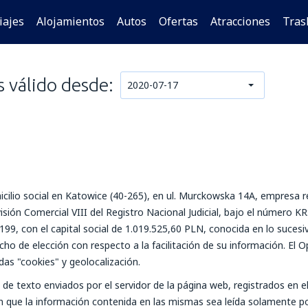
iajes
Alojamientos
Autos
Ofertas
Atracciones
Tras
s válido desde:
2020-07-17
icilio social en Katowice (40-265), en ul. Murckowska 14A, empresa re
ión Comercial VIII del Registro Nacional Judicial, bajo el número 
7-199, con el capital social de 1.019.525,60 PLN, conocida en lo suces
cho de elección con respecto a la facilitación de su información. El
adas "cookies" y geolocalización.
e texto enviados por el servidor de la página web, registrados en el
n que la información contenida en las mismas sea leída solamente por