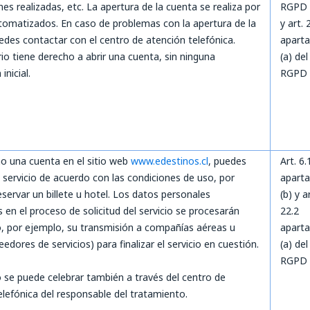
es realizadas, etc. La apertura de la cuenta se realiza por
RGPD
omatizados. En caso de problemas con la apertura de la
y art. 
edes contactar con el centro de atención telefónica.
apart
io tiene derecho a abrir una cuenta, sin ninguna
(a) del
 inicial.
RGPD
o una cuenta en el sitio web
www.edestinos.cl
, puedes
Art. 6.
n servicio de acuerdo con las condiciones de uso, por
apart
eservar un billete u hotel. Los datos personales
(b) y a
 en el proceso de solicitud del servicio se procesarán
22.2
o, por ejemplo, su transmisión a compañías aéreas u
apart
edores de servicios) para finalizar el servicio en cuestión.
(a) del
RGPD
o se puede celebrar también a través del centro de
elefónica del responsable del tratamiento.