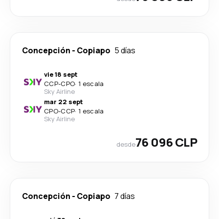
Concepción
-
Copiapo
5 días
vie 18 sept
CCP
-
CPO
·
1 escala
Sky Airline
mar 22 sept
CPO
-
CCP
·
1 escala
Sky Airline
76 096 CLP
desde
Concepción
-
Copiapo
7 días