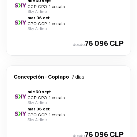
mié 30 sept
CCP
-
CPO
·
1 escala
Sky Airline
mar 06 oct
CPO
-
CCP
·
1 escala
Sky Airline
76 096 CLP
desde
Concepción
-
Copiapo
7 días
mié 30 sept
CCP
-
CPO
·
1 escala
Sky Airline
mar 06 oct
CPO
-
CCP
·
1 escala
Sky Airline
76 096 CLP
desde