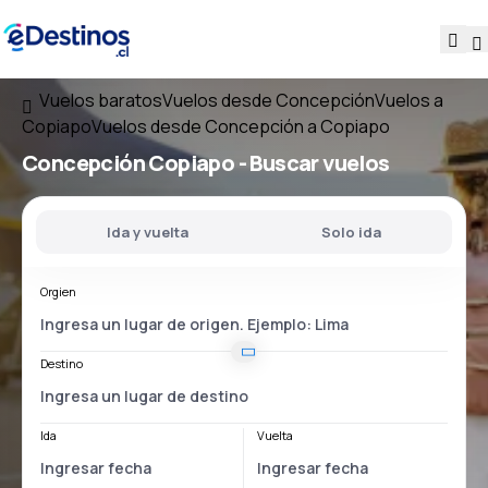
Vuelos baratos
Vuelos desde Concepción
Vuelos a
Copiapo
Vuelos desde Concepción a Copiapo
Concepción Copiapo
- Buscar vuelos
Ida y vuelta
Solo ida
Orgien
Destino
Ida
Vuelta