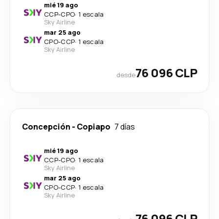
mié 19 ago
CCP
-
CPO
·
1 escala
Sky Airline
mar 25 ago
CPO
-
CCP
·
1 escala
Sky Airline
76 096 CLP
desde
Concepción
-
Copiapo
7 días
mié 19 ago
CCP
-
CPO
·
1 escala
Sky Airline
mar 25 ago
CPO
-
CCP
·
1 escala
Sky Airline
76 096 CLP