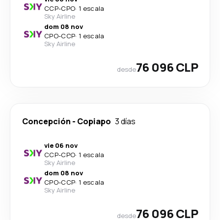
CCP
-
CPO
·
1 escala
Sky Airline
dom 08 nov
CPO
-
CCP
·
1 escala
Sky Airline
76 096 CLP
desde
Concepción
-
Copiapo
3 días
vie 06 nov
CCP
-
CPO
·
1 escala
Sky Airline
dom 08 nov
CPO
-
CCP
·
1 escala
Sky Airline
76 096 CLP
desde