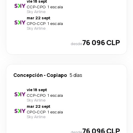
vie 18 sept
CCP
-
CPO
·
1 escala
Sky Airline
mar 22 sept
CPO
-
CCP
·
1 escala
Sky Airline
76 096 CLP
desde
Concepción
-
Copiapo
5 días
vie 18 sept
CCP
-
CPO
·
1 escala
Sky Airline
mar 22 sept
CPO
-
CCP
·
1 escala
Sky Airline
76 096 CLP
desde