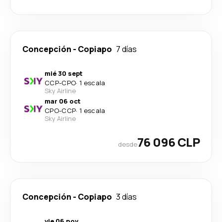
Concepción
-
Copiapo
7 días
mié 30 sept
CCP
-
CPO
·
1 escala
Sky Airline
mar 06 oct
CPO
-
CCP
·
1 escala
Sky Airline
76 096 CLP
desde
Concepción
-
Copiapo
3 días
vie 06 nov