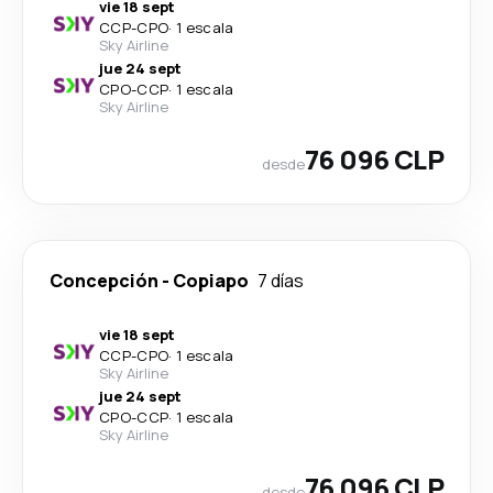
vie 18 sept
CCP
-
CPO
·
1 escala
Sky Airline
jue 24 sept
CPO
-
CCP
·
1 escala
Sky Airline
76 096 CLP
desde
Concepción
-
Copiapo
7 días
vie 18 sept
CCP
-
CPO
·
1 escala
Sky Airline
jue 24 sept
CPO
-
CCP
·
1 escala
Sky Airline
76 096 CLP
desde