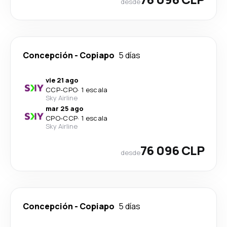
desde
Concepción
-
Copiapo
5 días
vie 21 ago
CCP
-
CPO
·
1 escala
Sky Airline
mar 25 ago
CPO
-
CCP
·
1 escala
Sky Airline
76 096 CLP
desde
Concepción
-
Copiapo
5 días