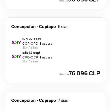
desde
Concepción
-
Copiapo
6 días
lun 07 sept
CCP
-
CPO
·
1 escala
Sky Airline
sáb 12 sept
CPO
-
CCP
·
1 escala
Sky Airline
76 096 CLP
desde
Concepción
-
Copiapo
7 días