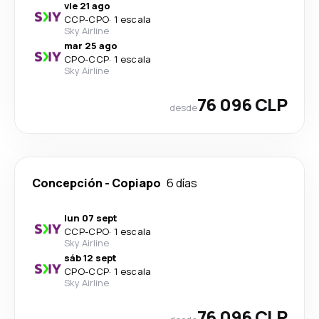
vie 21 ago
CCP
-
CPO
·
1 escala
Sky Airline
mar 25 ago
CPO
-
CCP
·
1 escala
Sky Airline
76 096 CLP
desde
Concepción
-
Copiapo
6 días
lun 07 sept
CCP
-
CPO
·
1 escala
Sky Airline
sáb 12 sept
CPO
-
CCP
·
1 escala
Sky Airline
76 096 CLP