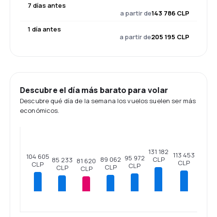
7 días antes
a partir de
143 786 CLP
1 día antes
a partir de
205 195 CLP
Descubre el día más barato para volar
Descubre qué día de la semana los vuelos suelen ser más
económicos.
131 182
113 453
104 605
95 972
CLP
89 062
85 233
81 620
CLP
CLP
CLP
CLP
CLP
CLP