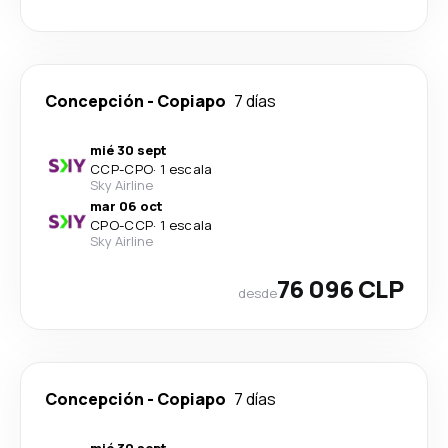
Concepción
-
Copiapo
7 días
mié 30 sept
CCP
-
CPO
·
1 escala
Sky Airline
mar 06 oct
CPO
-
CCP
·
1 escala
Sky Airline
76 096 CLP
desde
Concepción
-
Copiapo
7 días