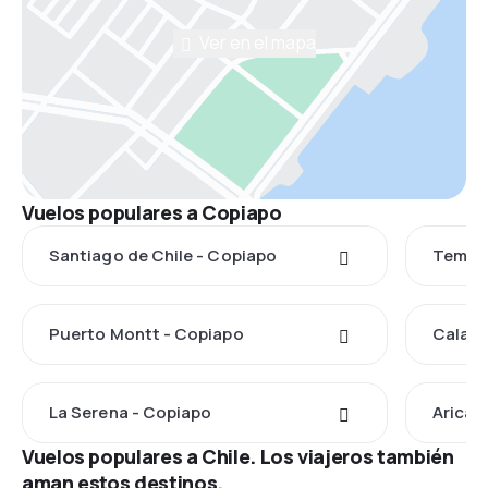
Ver en el mapa
Vuelos populares a Copiapo
Santiago de Chile - Copiapo
Temuc
Puerto Montt - Copiapo
Calama
La Serena - Copiapo
Arica 
Vuelos populares a Chile. Los viajeros también
aman estos destinos.