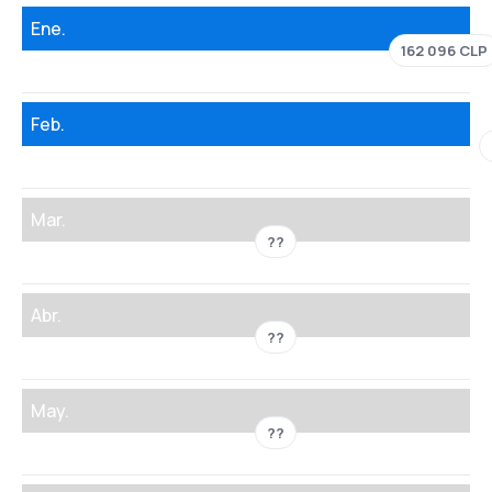
Ene.
162 096 CLP
Feb.
Mar.
??
Abr.
??
May.
??