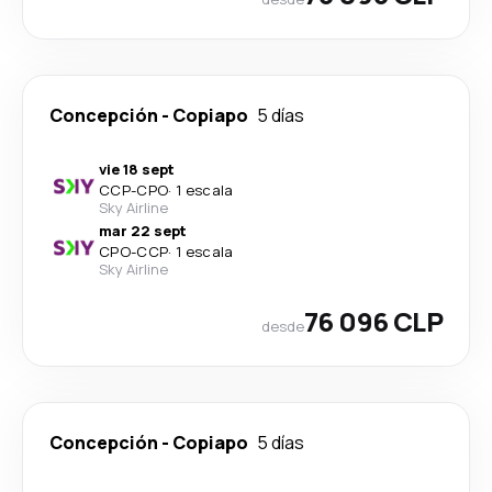
Concepción
-
Copiapo
5 días
vie 18 sept
CCP
-
CPO
·
1 escala
Sky Airline
mar 22 sept
CPO
-
CCP
·
1 escala
Sky Airline
76 096 CLP
desde
Concepción
-
Copiapo
5 días