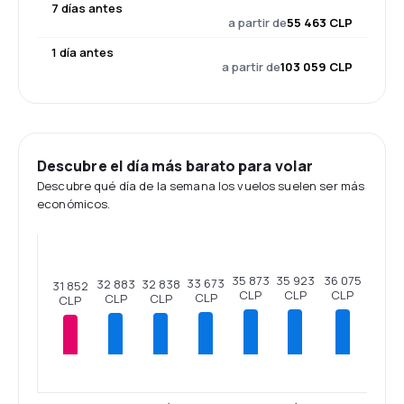
7 días antes
a partir de
55 463 CLP
1 día antes
a partir de
103 059 CLP
Descubre el día más barato para volar
Descubre qué día de la semana los vuelos suelen ser más
económicos.
36 075
35 923
35 873
33 673
32 883
32 838
31 852
CLP
CLP
CLP
CLP
CLP
CLP
CLP