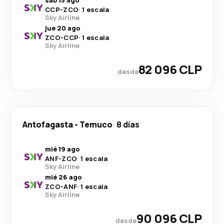
sáb 15 ago
CCP
-
ZCO
·
1 escala
Sky Airline
jue 20 ago
ZCO
-
CCP
·
1 escala
Sky Airline
82 096 CLP
desde
Antofagasta
-
Temuco
8 días
mié 19 ago
ANF
-
ZCO
·
1 escala
Sky Airline
mié 26 ago
ZCO
-
ANF
·
1 escala
Sky Airline
90 096 CLP
desde