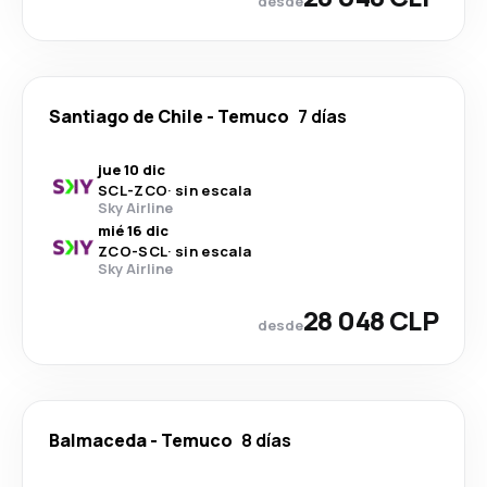
desde
Santiago de Chile
-
Temuco
7 días
jue 10 dic
SCL
-
ZCO
·
sin escala
Sky Airline
mié 16 dic
ZCO
-
SCL
·
sin escala
Sky Airline
28 048 CLP
desde
Balmaceda
-
Temuco
8 días