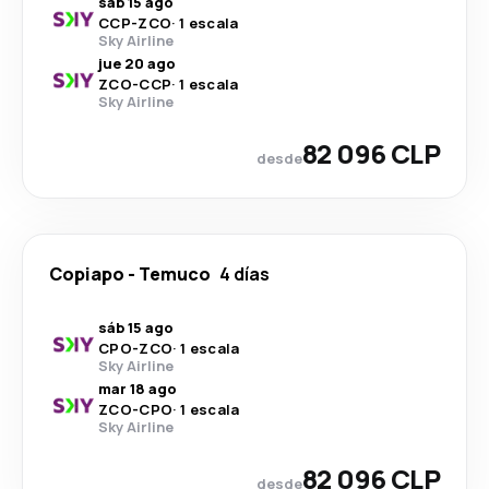
sáb 15 ago
CCP
-
ZCO
·
1 escala
Sky Airline
jue 20 ago
ZCO
-
CCP
·
1 escala
Sky Airline
82 096 CLP
desde
Copiapo
-
Temuco
4 días
sáb 15 ago
CPO
-
ZCO
·
1 escala
Sky Airline
mar 18 ago
ZCO
-
CPO
·
1 escala
Sky Airline
82 096 CLP
desde