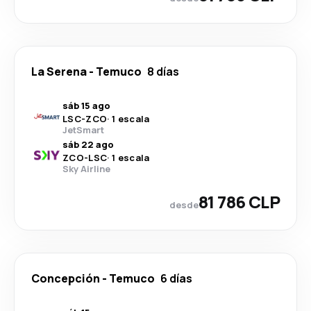
La Serena
-
Temuco
8 días
sáb 15 ago
LSC
-
ZCO
·
1 escala
JetSmart
sáb 22 ago
ZCO
-
LSC
·
1 escala
Sky Airline
81 786 CLP
desde
Concepción
-
Temuco
6 días