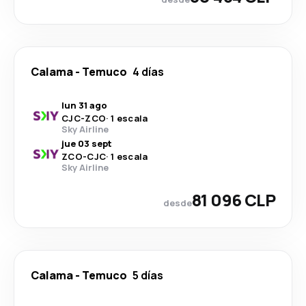
Calama
-
Temuco
4 días
lun 31 ago
CJC
-
ZCO
·
1 escala
Sky Airline
jue 03 sept
ZCO
-
CJC
·
1 escala
Sky Airline
81 096 CLP
desde
Calama
-
Temuco
5 días