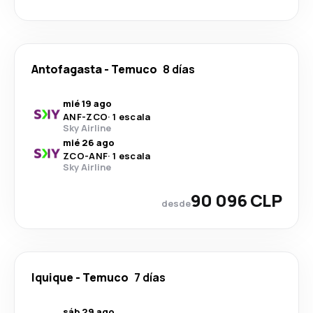
Antofagasta
-
Temuco
8 días
mié 19 ago
ANF
-
ZCO
·
1 escala
Sky Airline
mié 26 ago
ZCO
-
ANF
·
1 escala
Sky Airline
90 096 CLP
desde
Iquique
-
Temuco
7 días
sáb 29 ago