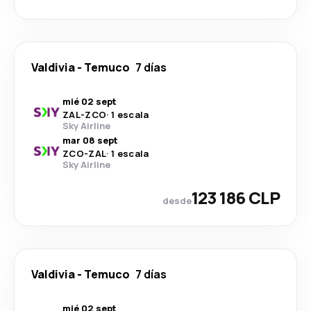
Valdivia
-
Temuco
7 días
mié 02 sept
ZAL
-
ZCO
·
1 escala
Sky Airline
mar 08 sept
ZCO
-
ZAL
·
1 escala
Sky Airline
123 186 CLP
desde
Valdivia
-
Temuco
7 días
mié 02 sept