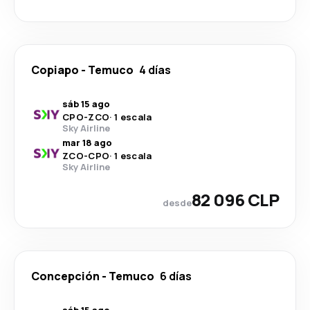
Copiapo
-
Temuco
4 días
sáb 15 ago
CPO
-
ZCO
·
1 escala
Sky Airline
mar 18 ago
ZCO
-
CPO
·
1 escala
Sky Airline
82 096 CLP
desde
Concepción
-
Temuco
6 días