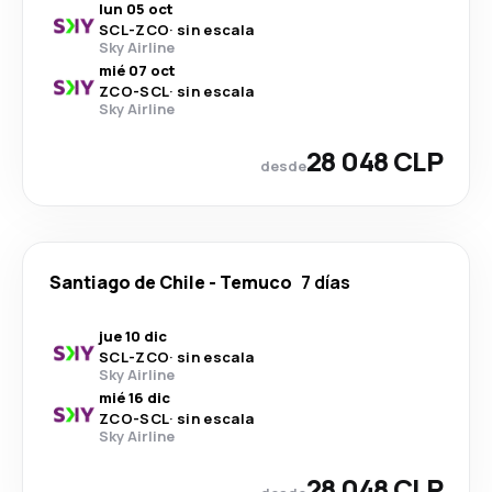
lun 05 oct
SCL
-
ZCO
·
sin escala
Sky Airline
mié 07 oct
ZCO
-
SCL
·
sin escala
Sky Airline
28 048 CLP
desde
Santiago de Chile
-
Temuco
7 días
jue 10 dic
SCL
-
ZCO
·
sin escala
Sky Airline
mié 16 dic
ZCO
-
SCL
·
sin escala
Sky Airline
28 048 CLP