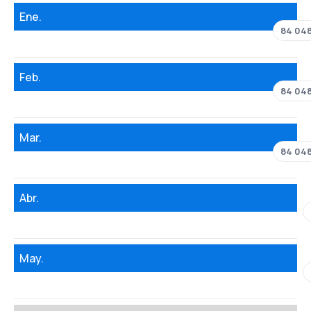
Ene.
84 04
Feb.
84 04
Mar.
84 04
Abr.
May.