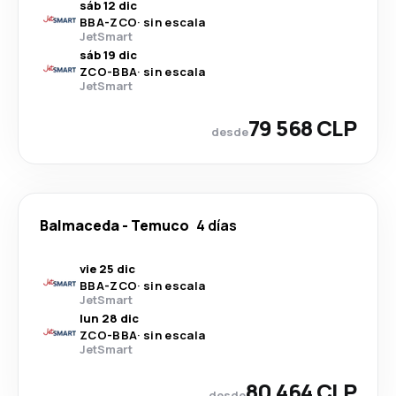
sáb 12 dic
BBA
-
ZCO
·
sin escala
JetSmart
sáb 19 dic
ZCO
-
BBA
·
sin escala
JetSmart
79 568 CLP
desde
Balmaceda
-
Temuco
4 días
vie 25 dic
BBA
-
ZCO
·
sin escala
JetSmart
lun 28 dic
ZCO
-
BBA
·
sin escala
JetSmart
80 464 CLP
desde