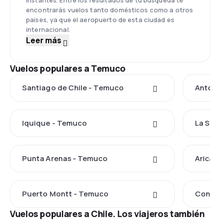
instantes. Entre los resultados de tu búsqueda te
encontrarás vuelos tanto domésticos como a otros
países, ya que el aeropuerto de esta ciudad es
internacional.
Leer más
Vuelos populares a Temuco
Santiago de Chile - Temuco
Antofa
Iquique - Temuco
La Ser
Punta Arenas - Temuco
Arica 
Puerto Montt - Temuco
Conce
Vuelos populares a Chile. Los viajeros también