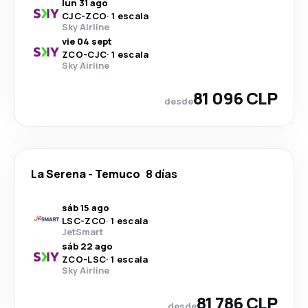
lun 31 ago
CJC
-
ZCO
·
1 escala
Sky Airline
vie 04 sept
ZCO
-
CJC
·
1 escala
Sky Airline
81 096 CLP
desde
La Serena
-
Temuco
8 días
sáb 15 ago
LSC
-
ZCO
·
1 escala
JetSmart
sáb 22 ago
ZCO
-
LSC
·
1 escala
Sky Airline
81 786 CLP
desde