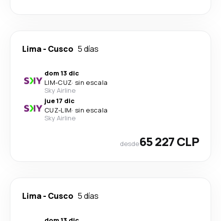
Lima
-
Cusco
5 días
dom 13 dic
LIM
-
CUZ
·
sin escala
Sky Airline
jue 17 dic
CUZ
-
LIM
·
sin escala
Sky Airline
65 227 CLP
desde
Lima
-
Cusco
5 días
dom 13 dic