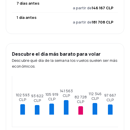
7 días antes
a partir de
146 167 CLP
1 día antes
a partir de
181 708 CLP
Descubre el día más barato para volar
Descubre qué día de la semana los vuelos suelen ser más
económicos.
141 563
112 346
105 919
102 593
97 667
CLP
93 622
82 728
CLP
CLP
CLP
CLP
CLP
CLP