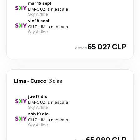
mar 15 sept
LIM
-
CUZ
·
sin escala
Sky Airline
vie 18 sept
CUZ
-
LIM
·
sin escala
Sky Airline
65 027 CLP
desde
Lima
-
Cusco
3 días
jue 17 dic
LIM
-
CUZ
·
sin escala
Sky Airline
sáb 19 dic
CUZ
-
LIM
·
sin escala
Sky Airline
65 090 CLP