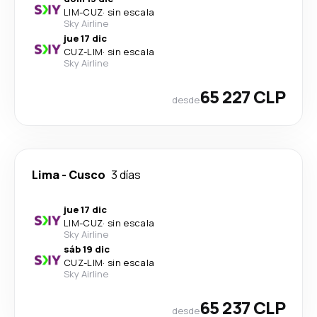
LIM
-
CUZ
·
sin escala
Sky Airline
jue 17 dic
CUZ
-
LIM
·
sin escala
Sky Airline
65 227 CLP
desde
Lima
-
Cusco
3 días
jue 17 dic
LIM
-
CUZ
·
sin escala
Sky Airline
sáb 19 dic
CUZ
-
LIM
·
sin escala
Sky Airline
65 237 CLP
desde