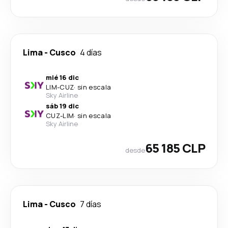
Lima
-
Cusco
4 días
mié 16 dic
LIM
-
CUZ
·
sin escala
Sky Airline
sáb 19 dic
CUZ
-
LIM
·
sin escala
Sky Airline
65 185 CLP
desde
Lima
-
Cusco
7 días