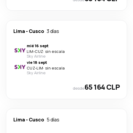
Lima
-
Cusco
3 días
mié 16 sept
LIM
-
CUZ
·
sin escala
Sky Airline
vie 18 sept
CUZ
-
LIM
·
sin escala
Sky Airline
65 164 CLP
desde
Lima
-
Cusco
5 días