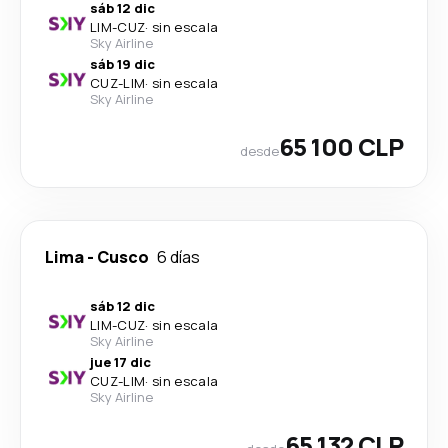
sáb 12 dic
LIM
-
CUZ
·
sin escala
Sky Airline
sáb 19 dic
CUZ
-
LIM
·
sin escala
Sky Airline
65 100 CLP
desde
Lima
-
Cusco
6 días
sáb 12 dic
LIM
-
CUZ
·
sin escala
Sky Airline
jue 17 dic
CUZ
-
LIM
·
sin escala
Sky Airline
65 132 CLP