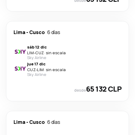
desde
Lima
-
Cusco
6 días
sáb 12 dic
LIM
-
CUZ
·
sin escala
Sky Airline
jue 17 dic
CUZ
-
LIM
·
sin escala
Sky Airline
65 132 CLP
desde
Lima
-
Cusco
6 días