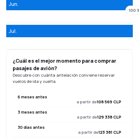
Jun.
100 
Jul.
¿Cuál es el mejor momento para comprar
pasajes de avión?
Descubre con cuánta antelación conviene reservar
vuelos de ida y vuelta.
6 meses antes
a partir de
108 569 CLP
3 meses antes
a partir de
129 338 CLP
30 días antes
a partir de
123 381 CLP