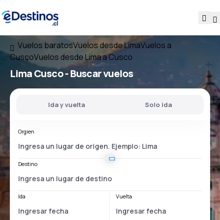
Vuelos baratos
Vuelos desde Lima
Vuelos a
Cusco
Vuelos desde Lima a Cusco
Lima Cusco
- Buscar vuelos
Ida y vuelta
Solo ida
Orgien
Destino
Ida
Vuelta