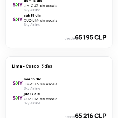
dom 13 dic
LIM
-
CUZ
·
sin escala
Sky Airline
sáb 19 dic
CUZ
-
LIM
·
sin escala
Sky Airline
65 195 CLP
desde
Lima
-
Cusco
3 días
mar 15 dic
LIM
-
CUZ
·
sin escala
Sky Airline
jue 17 dic
CUZ
-
LIM
·
sin escala
Sky Airline
65 216 CLP
desde