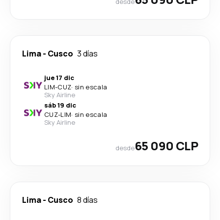
desde
Lima
-
Cusco
3 días
jue 17 dic
LIM
-
CUZ
·
sin escala
Sky Airline
sáb 19 dic
CUZ
-
LIM
·
sin escala
Sky Airline
65 090 CLP
desde
Lima
-
Cusco
8 días