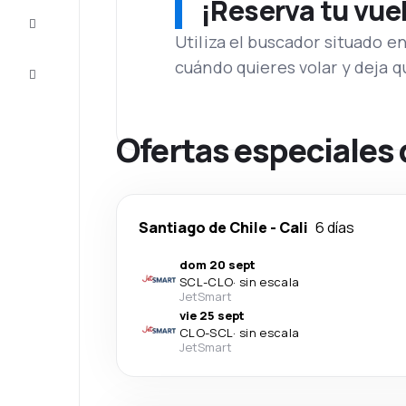
¡Reserva tu vue
Inspiración
y consejos
Utiliza el buscador situado e
cuándo quieres volar y deja 
Atención
al cliente
Ofertas especiales 
Santiago de Chile
-
Cali
6 días
dom 20 sept
SCL
-
CLO
·
sin escala
JetSmart
vie 25 sept
CLO
-
SCL
·
sin escala
JetSmart