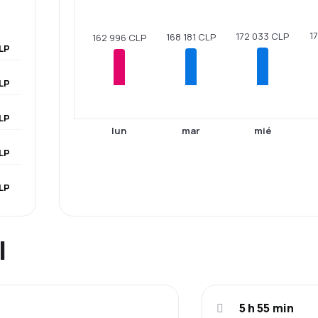
1
172 033 CLP
168 181 CLP
162 996 CLP
LP
LP
LP
lun
mar
mié
LP
LP
l
5 h 55 min