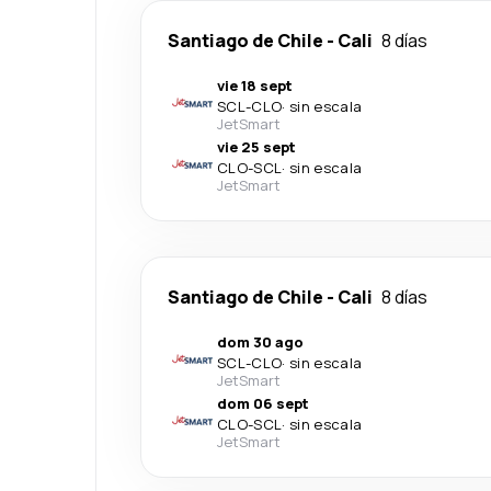
Santiago de Chile
-
Cali
8 días
vie 18 sept
SCL
-
CLO
·
sin escala
JetSmart
vie 25 sept
CLO
-
SCL
·
sin escala
JetSmart
Santiago de Chile
-
Cali
8 días
dom 30 ago
SCL
-
CLO
·
sin escala
JetSmart
dom 06 sept
CLO
-
SCL
·
sin escala
JetSmart