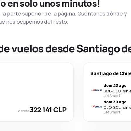
lo en solo unos minutos!
n la parte superior de la página. Cuéntanos dónde y
que nos ocupemos del resto.
de vuelos desde Santiago de
Santiago de Chil
dom 23 ago
SCL
-
CLO
·
sin 
JetSmart
dom 30 ago
322 141 CLP
CLO
-
SCL
·
sin 
desde
JetSmart