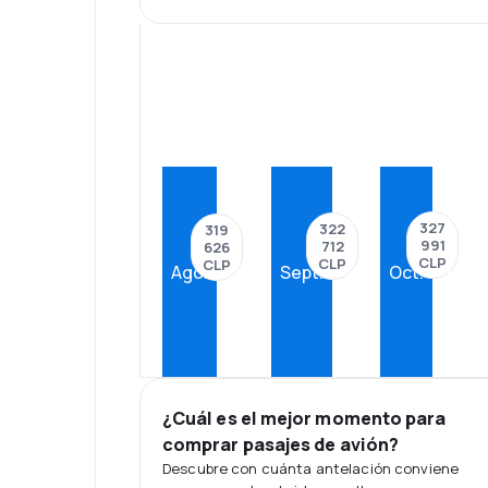
327
322
319
991
712
626
CLP
CLP
CLP
Ago.
Sept.
Oct.
¿Cuál es el mejor momento para
comprar pasajes de avión?
Descubre con cuánta antelación conviene