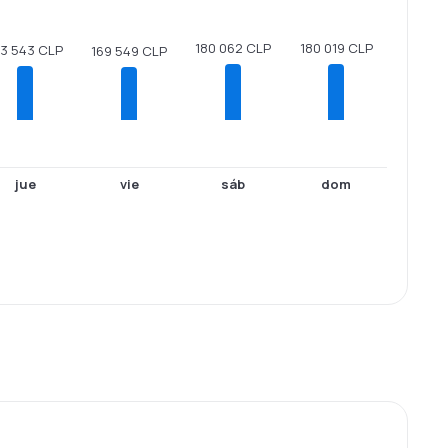
180 062 CLP
180 019 CLP
73 543 CLP
169 549 CLP
jue
vie
sáb
dom