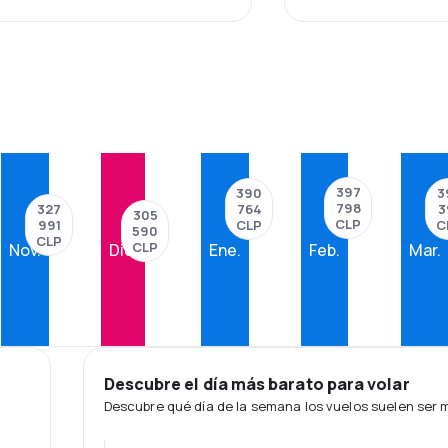
397
3
390
798
3
327
764
305
CLP
C
991
CLP
590
CLP
CLP
Nov.
Dic.
Ene.
Feb.
Mar.
Descubre el día más barato para volar
Descubre qué día de la semana los vuelos suelen ser