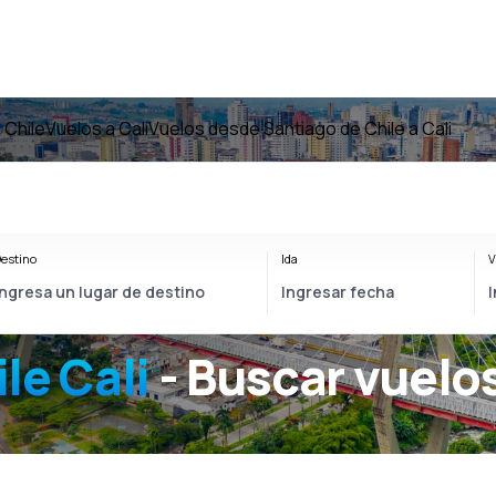
 Chile
Vuelos a Cali
Vuelos desde Santiago de Chile a Cali
estino
Ida
V
le Cali
- Buscar vuelo