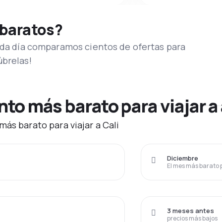
 baratos?
Cada día comparamos cientos de ofertas para
úbrelas!
o más barato para viajar a 
ás barato para viajar a Cali
Diciembre
El mes más barato 
3 meses antes
precios más bajos