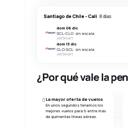
Santiago de Chile
-
Cali
8 días
dom 06 dic
SCL
-
CLO
·
sin escala
JetSmart
dom 13 dic
CLO
-
SCL
·
sin escala
JetSmart
¿Por qué vale la pe
La mayor oferta de vuelos
En unos segundos tenemos los
mejores vuelos para ti entre más
de quinientas líneas aéreas.