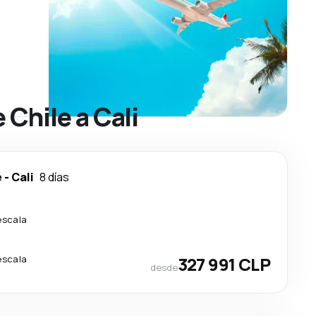
 Chile a Cali
e
-
Cali
8 días
escala
escala
327 991 CLP
desde