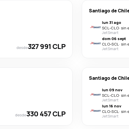
Santiago de Chil
lun 31 ago
SCL
-
CLO
·
sin 
JetSmart
dom 06 sept
327 991 CLP
CLO
-
SCL
·
sin 
desde
JetSmart
Santiago de Chil
lun 09 nov
SCL
-
CLO
·
sin 
JetSmart
lun 16 nov
330 457 CLP
CLO
-
SCL
·
sin 
desde
JetSmart