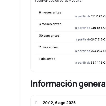
reservar vuelos de ida y vuelta.
6 meses antes
a partir de
313 029 C
3 meses antes
a partir de
236 836 C
30 días antes
a partir de
247 518 C
7 días antes
a partir de
253 267 C
1 día antes
a partir de
384 148 C
Información genera
20:12, 6 ago 2026