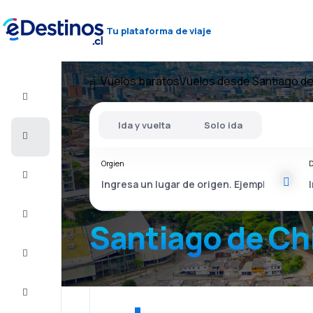
Tu plataforma de viaje
Vuelos baratos
Vuelos desde Santiago de
Vuelo+Hotel
Ida y vuelta
Solo ida
Vuelos
baratos
Orgien
D
Viajes
Alojamientos
Santiago de Chi
Ofertas
Completa
el viaje