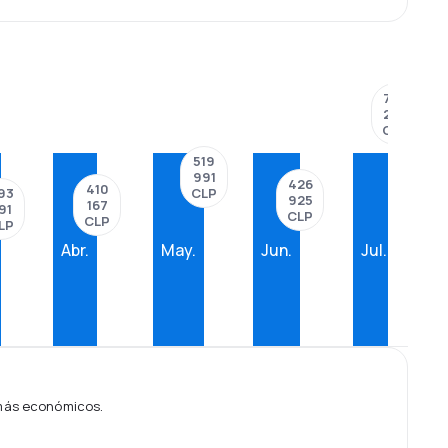
773
254
CLP
519
991
426
410
93
CLP
925
167
91
CLP
CLP
LP
Abr.
May.
Jun.
Jul.
 más económicos.