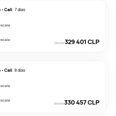
e
-
Cali
7 días
escala
escala
329 401 CLP
desde
e
-
Cali
8 días
escala
escala
330 457 CLP
desde