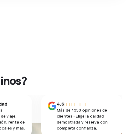
tinos?
idad
4.6
os
Más de 4950 opiniones de
de viaje,
clientes - Elige la calidad
ión, renta de
demostrada y reserva con
ocales y más.
completa confianza.