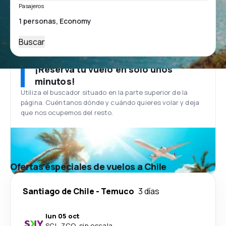
Pasajeros
Buscar
¡Reserva tu vuelo en solo unos
minutos!
Utiliza el buscador situado en la parte superior de la
página. Cuéntanos dónde y cuándo quieres volar y deja
que nos ocupemos del resto.
Ofertas especiales de vuelos a Chile
Santiago de Chile
-
Temuco
3 días
lun 05 oct
SCL
-
ZCO
·
sin escala