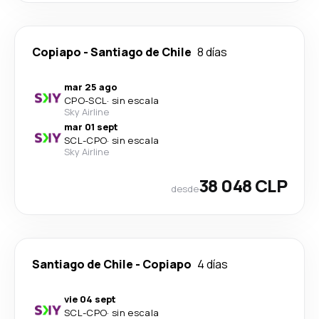
Copiapo
-
Santiago de Chile
8 días
mar 25 ago
CPO
-
SCL
·
sin escala
Sky Airline
mar 01 sept
SCL
-
CPO
·
sin escala
Sky Airline
38 048 CLP
desde
Santiago de Chile
-
Copiapo
4 días
vie 04 sept
SCL
-
CPO
·
sin escala