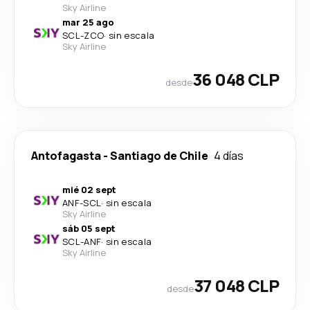
Sky Airline
mar 25 ago
SCL
-
ZCO
·
sin escala
Sky Airline
36 048 CLP
desde
Antofagasta
-
Santiago de Chile
4 días
mié 02 sept
ANF
-
SCL
·
sin escala
Sky Airline
sáb 05 sept
SCL
-
ANF
·
sin escala
Sky Airline
37 048 CLP
desde