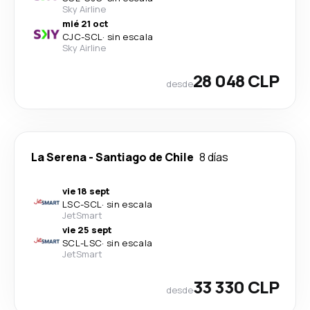
Sky Airline
mié 21 oct
CJC
-
SCL
·
sin escala
Sky Airline
28 048 CLP
desde
La Serena
-
Santiago de Chile
8 días
vie 18 sept
LSC
-
SCL
·
sin escala
JetSmart
vie 25 sept
SCL
-
LSC
·
sin escala
JetSmart
33 330 CLP
desde