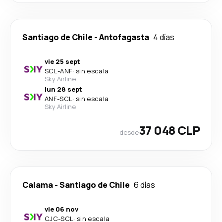
Santiago de Chile
-
Antofagasta
4 días
vie 25 sept
SCL
-
ANF
·
sin escala
Sky Airline
lun 28 sept
ANF
-
SCL
·
sin escala
Sky Airline
37 048 CLP
desde
Calama
-
Santiago de Chile
6 días
vie 06 nov
CJC
-
SCL
·
sin escala