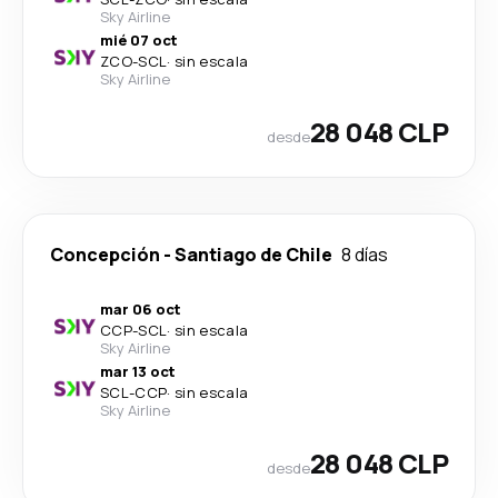
Sky Airline
mié 07 oct
ZCO
-
SCL
·
sin escala
Sky Airline
28 048 CLP
desde
Concepción
-
Santiago de Chile
8 días
mar 06 oct
CCP
-
SCL
·
sin escala
Sky Airline
mar 13 oct
SCL
-
CCP
·
sin escala
Sky Airline
28 048 CLP
desde