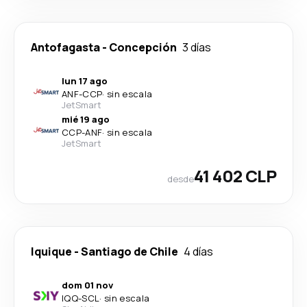
Antofagasta
-
Concepción
3 días
lun 17 ago
ANF
-
CCP
·
sin escala
JetSmart
mié 19 ago
CCP
-
ANF
·
sin escala
JetSmart
41 402 CLP
desde
Iquique
-
Santiago de Chile
4 días
dom 01 nov
IQQ
-
SCL
·
sin escala