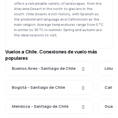
offers a remarkable variety of landscapes, from the
Atacama Desert in the north to glaciers in the
south. Chile boasts a rich history, with Spanish as
the predominant language and Catholicism as the
main religion. Average temperatures range from 0 °C
in winter to 30 °C in summer. Spring and autumn are
the ideal seasons to visit.
Vuelos a Chile. Conexiones de vuelo más
populares
Buenos Aires - Santiago de Chile
Lima -
Bogotá - Santiago de Chile
Cali - 
Mendoza - Santiago de Chile
Guayaq