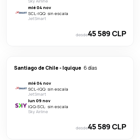
Sky Airline
mié 04 nov
SCL
-
IQQ
·
sin escala
JetSmart
45 589 CLP
desde
Santiago de Chile
-
Iquique
6 días
mié 04 nov
SCL
-
IQQ
·
sin escala
JetSmart
lun 09 nov
IQQ
-
SCL
·
sin escala
Sky Airline
45 589 CLP
desde