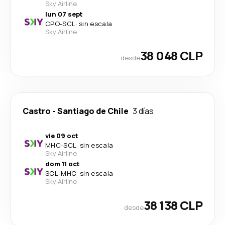
Sky Airline
lun 07 sept
CPO
-
SCL
·
sin escala
Sky Airline
38 048 CLP
desde
Castro
-
Santiago de Chile
3 días
vie 09 oct
MHC
-
SCL
·
sin escala
Sky Airline
dom 11 oct
SCL
-
MHC
·
sin escala
Sky Airline
38 138 CLP
desde