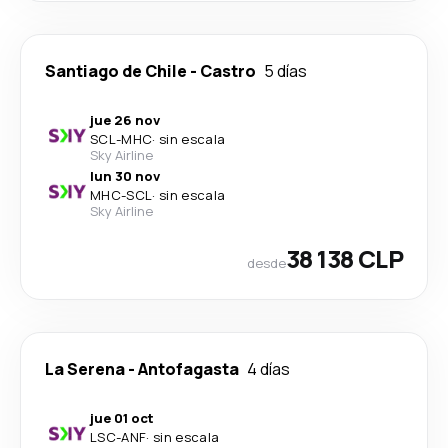
Santiago de Chile
-
Castro
5 días
jue 26 nov
SCL
-
MHC
·
sin escala
Sky Airline
lun 30 nov
MHC
-
SCL
·
sin escala
Sky Airline
38 138 CLP
desde
La Serena
-
Antofagasta
4 días
jue 01 oct
LSC
-
ANF
·
sin escala