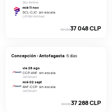
Sky Airline
mié 11 nov
SCL
-
CJC
·
sin escala
LATAM Airlines
37 048 CLP
desde
Concepción
-
Antofagasta
6 días
vie 28 ago
CCP
-
ANF
·
sin escala
JetSmart
mié 02 sept
ANF
-
CCP
·
sin escala
JetSmart
37 288 CLP
desde