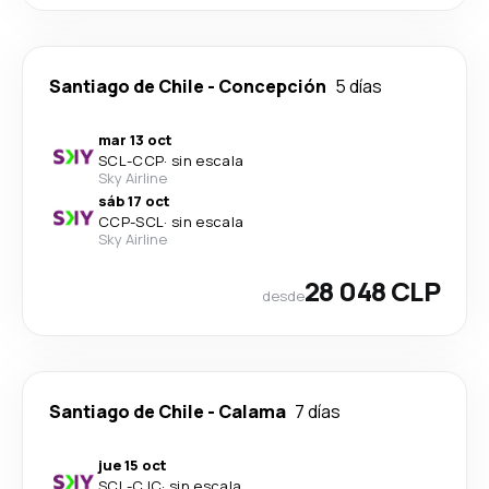
Santiago de Chile
-
Concepción
5 días
mar 13 oct
SCL
-
CCP
·
sin escala
Sky Airline
sáb 17 oct
CCP
-
SCL
·
sin escala
Sky Airline
28 048 CLP
desde
Santiago de Chile
-
Calama
7 días
jue 15 oct
SCL
-
CJC
·
sin escala