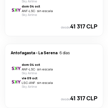
Sky Airline
dom 04 oct
ANF
-
LSC
·
sin escala
Sky Airline
41 317 CLP
desde
Antofagasta
-
La Serena
6 días
dom 04 oct
ANF
-
LSC
·
sin escala
Sky Airline
vie 09 oct
LSC
-
ANF
·
sin escala
Sky Airline
41 317 CLP
desde