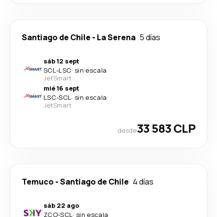
Santiago de Chile
-
La Serena
5 días
sáb 12 sept
SCL
-
LSC
·
sin escala
JetSmart
mié 16 sept
LSC
-
SCL
·
sin escala
JetSmart
33 583 CLP
desde
Temuco
-
Santiago de Chile
4 días
sáb 22 ago
ZCO
-
SCL
·
sin escala