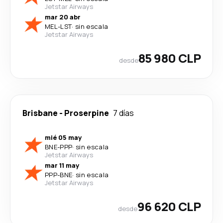
Jetstar Airways
mar 20 abr
MEL
-
LST
·
sin escala
Jetstar Airways
85 980 CLP
desde
Brisbane
-
Proserpine
7 días
mié 05 may
BNE
-
PPP
·
sin escala
Jetstar Airways
mar 11 may
PPP
-
BNE
·
sin escala
Jetstar Airways
96 620 CLP
desde