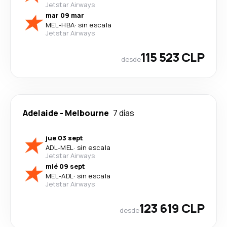
Jetstar Airways
mar 09 mar
MEL
-
HBA
·
sin escala
Jetstar Airways
115 523 CLP
desde
Adelaide
-
Melbourne
7 días
jue 03 sept
ADL
-
MEL
·
sin escala
Jetstar Airways
mié 09 sept
MEL
-
ADL
·
sin escala
Jetstar Airways
123 619 CLP
desde