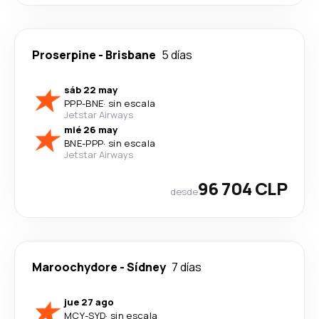
Proserpine
-
Brisbane
5 días
sáb 22 may
PPP
-
BNE
·
sin escala
Jetstar Airways
mié 26 may
BNE
-
PPP
·
sin escala
Jetstar Airways
96 704 CLP
desde
Maroochydore
-
Sídney
7 días
jue 27 ago
MCY
-
SYD
·
sin escala