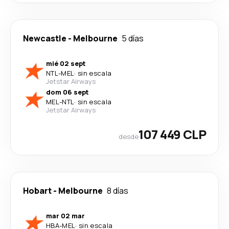
Newcastle
-
Melbourne
5 días
mié 02 sept
NTL
-
MEL
·
sin escala
Jetstar Airways
dom 06 sept
MEL
-
NTL
·
sin escala
Jetstar Airways
107 449 CLP
desde
Hobart
-
Melbourne
8 días
mar 02 mar
HBA
-
MEL
·
sin escala