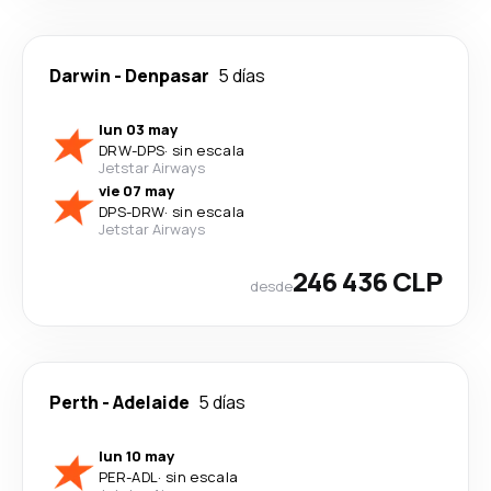
Darwin
-
Denpasar
5 días
lun 03 may
DRW
-
DPS
·
sin escala
Jetstar Airways
vie 07 may
DPS
-
DRW
·
sin escala
Jetstar Airways
246 436 CLP
desde
Perth
-
Adelaide
5 días
lun 10 may
PER
-
ADL
·
sin escala