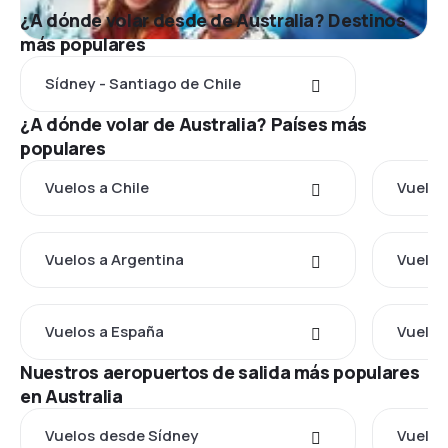
¿A dónde volar desde de Australia? Destinos
más populares
Sídney - Santiago de Chile
¿A dónde volar de Australia? Países más
populares
Vuelos a Chile
Vuelos
Vuelos a Argentina
Vuelos
Vuelos a España
Vuelos
Nuestros aeropuertos de salida más populares
en Australia
Vuelos desde Sídney
Vuelos