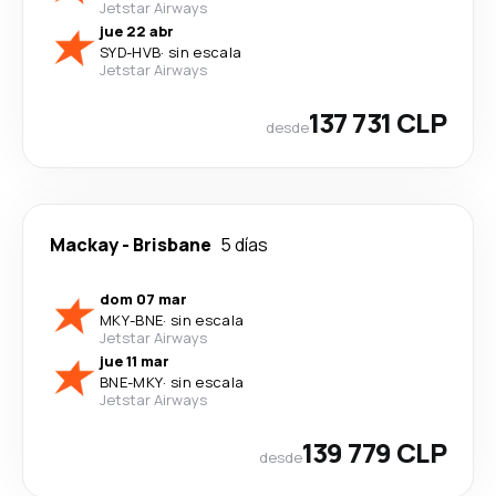
Jetstar Airways
jue 22 abr
SYD
-
HVB
·
sin escala
Jetstar Airways
137 731 CLP
desde
Mackay
-
Brisbane
5 días
dom 07 mar
MKY
-
BNE
·
sin escala
Jetstar Airways
jue 11 mar
BNE
-
MKY
·
sin escala
Jetstar Airways
139 779 CLP
desde