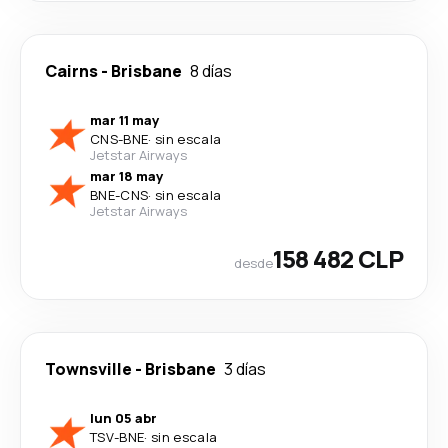
Cairns
-
Brisbane
8 días
mar 11 may
CNS
-
BNE
·
sin escala
Jetstar Airways
mar 18 may
BNE
-
CNS
·
sin escala
Jetstar Airways
158 482 CLP
desde
Townsville
-
Brisbane
3 días
lun 05 abr
TSV
-
BNE
·
sin escala