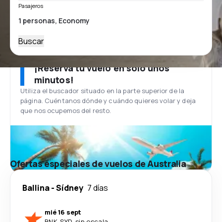
Pasajeros
Buscar
¡Reserva tu vuelo en solo unos
minutos!
Utiliza el buscador situado en la parte superior de la
página. Cuéntanos dónde y cuándo quieres volar y deja
que nos ocupemos del resto.
Ofertas especiales de vuelos de Australia
Ballina
-
Sídney
7 días
mié 16 sept
BNK
-
SYD
·
sin escala