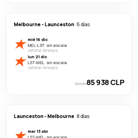
Melbourne
-
Launceston
6 días
mié 16 dic
MEL
-
LST
·
sin escala
Jetstar Airways
lun 21 dic
LST
-
MEL
·
sin escala
Jetstar Airways
85 938 CLP
desde
Launceston
-
Melbourne
8 días
mar 13 abr
LST
-
MEL
·
sin escala