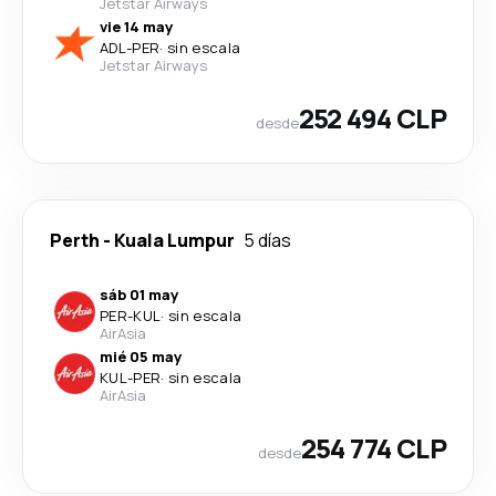
Jetstar Airways
vie 14 may
ADL
-
PER
·
sin escala
Jetstar Airways
252 494 CLP
desde
Perth
-
Kuala Lumpur
5 días
sáb 01 may
PER
-
KUL
·
sin escala
AirAsia
mié 05 may
KUL
-
PER
·
sin escala
AirAsia
254 774 CLP
desde