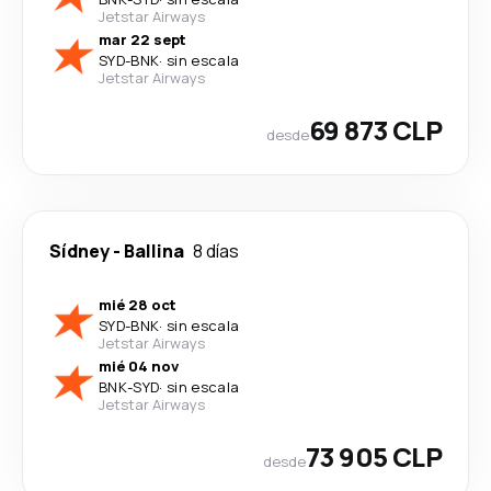
Jetstar Airways
mar 22 sept
SYD
-
BNK
·
sin escala
Jetstar Airways
69 873 CLP
desde
Sídney
-
Ballina
8 días
mié 28 oct
SYD
-
BNK
·
sin escala
Jetstar Airways
mié 04 nov
BNK
-
SYD
·
sin escala
Jetstar Airways
73 905 CLP
desde