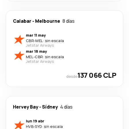
Calabar
-
Melbourne
8 días
mar 11 may
CBR
-
MEL
·
sin escala
Jetstar Airways
mar 18 may
MEL
-
CBR
·
sin escala
Jetstar Airways
137 066 CLP
desde
Hervey Bay
-
Sídney
4 días
lun 19 abr
HVB
-
SYD
·
sin escala