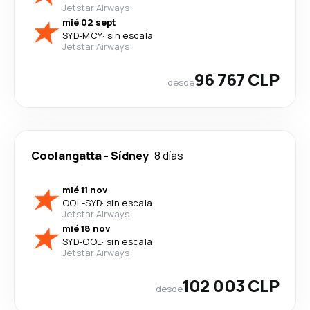
Jetstar Airways
mié 02 sept
SYD
-
MCY
·
sin escala
Jetstar Airways
96 767 CLP
desde
Coolangatta
-
Sídney
8 días
mié 11 nov
OOL
-
SYD
·
sin escala
Jetstar Airways
mié 18 nov
SYD
-
OOL
·
sin escala
Jetstar Airways
102 003 CLP
desde