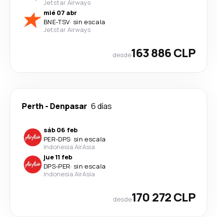
Jetstar Airways
mié 07 abr
BNE
-
TSV
·
sin escala
Jetstar Airways
163 886 CLP
desde
Perth
-
Denpasar
6 días
sáb 06 feb
PER
-
DPS
·
sin escala
Indonesia AirAsia
jue 11 feb
DPS
-
PER
·
sin escala
Indonesia AirAsia
170 272 CLP
desde