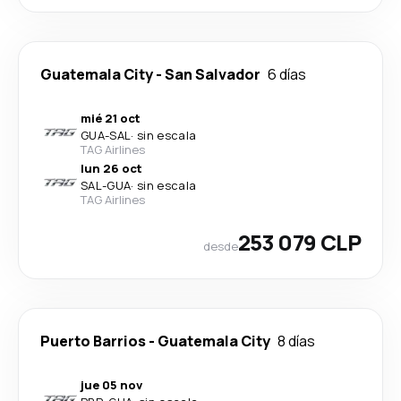
Guatemala City
-
San Salvador
6 días
mié 21 oct
GUA
-
SAL
·
sin escala
TAG Airlines
lun 26 oct
SAL
-
GUA
·
sin escala
TAG Airlines
253 079 CLP
desde
Puerto Barrios
-
Guatemala City
8 días
jue 05 nov