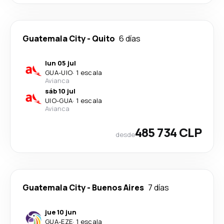
Guatemala City
-
Quito
6 días
lun 05 jul
GUA
-
UIO
·
1 escala
Avianca
sáb 10 jul
UIO
-
GUA
·
1 escala
Avianca
485 734 CLP
desde
Guatemala City
-
Buenos Aires
7 días
jue 10 jun
GUA
-
EZE
·
1 escala