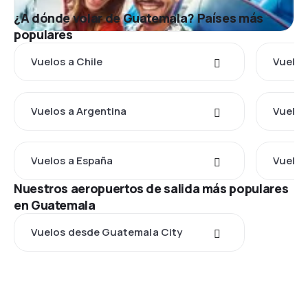
¿A dónde volar de Guatemala? Países más
populares
Vuelos a Chile
Vuelos
Vuelos a Argentina
Vuelos
Vuelos a España
Vuelos
Nuestros aeropuertos de salida más populares
en Guatemala
Vuelos desde Guatemala City