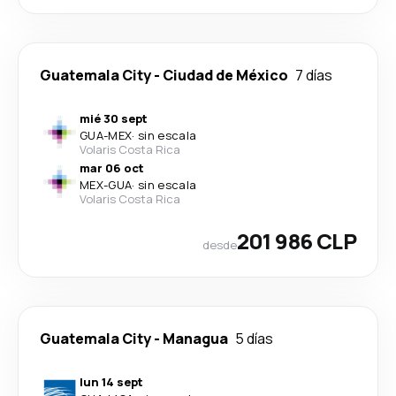
Guatemala City
-
Ciudad de México
7 días
mié 30 sept
GUA
-
MEX
·
sin escala
Volaris Costa Rica
mar 06 oct
MEX
-
GUA
·
sin escala
Volaris Costa Rica
201 986 CLP
desde
Guatemala City
-
Managua
5 días
lun 14 sept