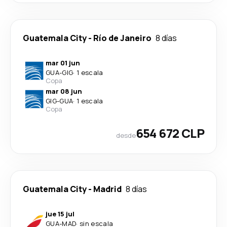
Guatemala City
-
Río de Janeiro
8 días
mar 01 jun
GUA
-
GIG
·
1 escala
Copa
mar 08 jun
GIG
-
GUA
·
1 escala
Copa
654 672 CLP
desde
Guatemala City
-
Madrid
8 días
jue 15 jul
GUA
-
MAD
·
sin escala