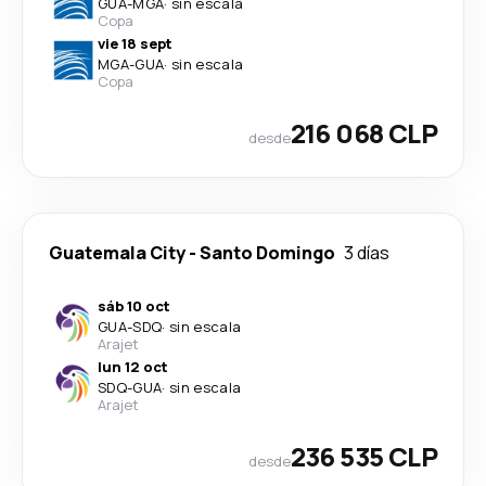
GUA
-
MGA
·
sin escala
Copa
vie 18 sept
MGA
-
GUA
·
sin escala
Copa
216 068 CLP
desde
Guatemala City
-
Santo Domingo
3 días
sáb 10 oct
GUA
-
SDQ
·
sin escala
Arajet
lun 12 oct
SDQ
-
GUA
·
sin escala
Arajet
236 535 CLP
desde