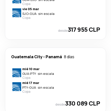
Copa
vie 05 mar
SJO
-
GUA
·
sin escala
Copa
317 955 CLP
desde
Guatemala City
-
Panamá
8 días
mié 10 mar
GUA
-
PTY
·
sin escala
Copa
mié 17 mar
PTY
-
GUA
·
sin escala
Copa
330 089 CLP
desde