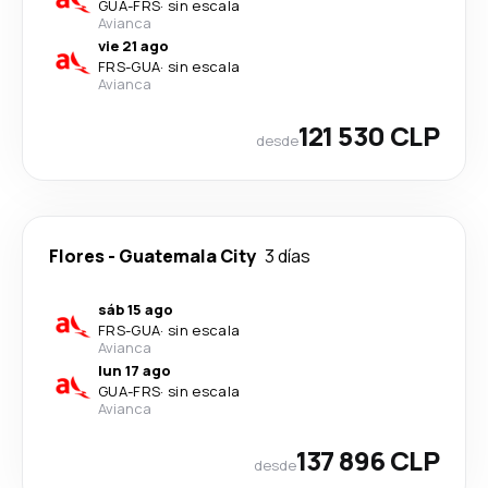
GUA
-
FRS
·
sin escala
Avianca
vie 21 ago
FRS
-
GUA
·
sin escala
Avianca
121 530 CLP
desde
Flores
-
Guatemala City
3 días
sáb 15 ago
FRS
-
GUA
·
sin escala
Avianca
lun 17 ago
GUA
-
FRS
·
sin escala
Avianca
137 896 CLP
desde