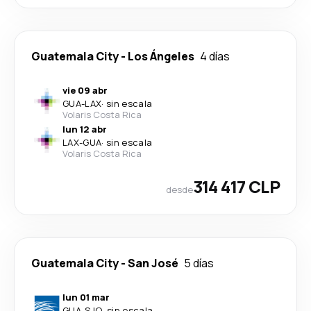
Guatemala City
-
Los Ángeles
4 días
vie 09 abr
GUA
-
LAX
·
sin escala
Volaris Costa Rica
lun 12 abr
LAX
-
GUA
·
sin escala
Volaris Costa Rica
314 417 CLP
desde
Guatemala City
-
San José
5 días
lun 01 mar
GUA
-
SJO
·
sin escala