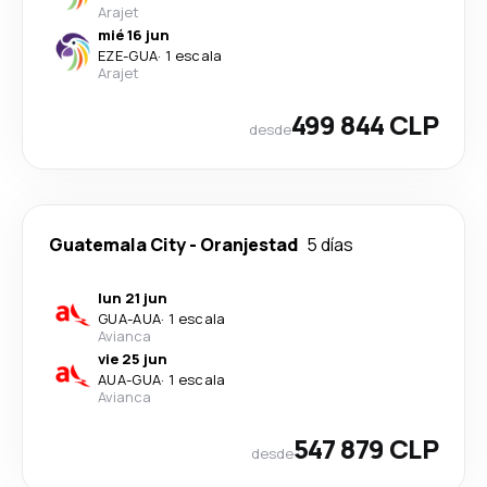
Arajet
mié 16 jun
EZE
-
GUA
·
1 escala
Arajet
499 844 CLP
desde
Guatemala City
-
Oranjestad
5 días
lun 21 jun
GUA
-
AUA
·
1 escala
Avianca
vie 25 jun
AUA
-
GUA
·
1 escala
Avianca
547 879 CLP
desde