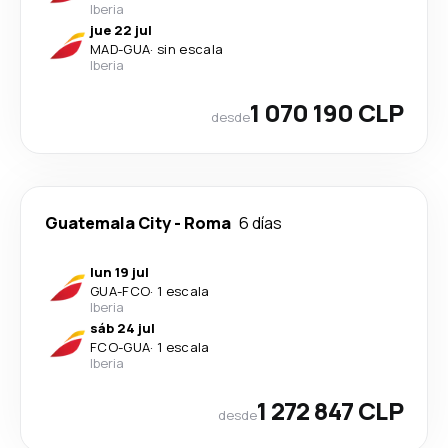
Iberia
jue 22 jul
MAD
-
GUA
·
sin escala
Iberia
1 070 190 CLP
desde
Guatemala City
-
Roma
6 días
lun 19 jul
GUA
-
FCO
·
1 escala
Iberia
sáb 24 jul
FCO
-
GUA
·
1 escala
Iberia
1 272 847 CLP
desde