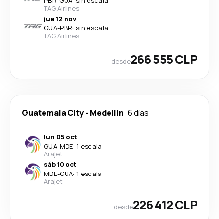
PBR
-
GUA
·
sin escala
TAG Airlines
jue 12 nov
GUA
-
PBR
·
sin escala
TAG Airlines
266 555 CLP
desde
Guatemala City
-
Medellín
6 días
lun 05 oct
GUA
-
MDE
·
1 escala
Arajet
sáb 10 oct
MDE
-
GUA
·
1 escala
Arajet
226 412 CLP
desde