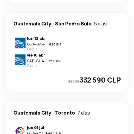
Guatemala City
-
San Pedro Sula
5 días
lun 12 abr
GUA
-
SAP
·
1 escala
Copa
vie 16 abr
SAP
-
GUA
·
1 escala
Copa
332 590 CLP
desde
Guatemala City
-
Toronto
7 días
jue 01 jul
GUA
-
YYZ
·
1 escala