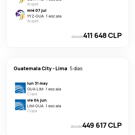
Arajet
mié 07 jul
YYZ
-
GUA
·
1 escala
Arajet
411 648 CLP
desde
Guatemala City
-
Lima
5 días
lun 31 may
GUA
-
LIM
·
1 escala
Copa
vie 04 jun
LIM
-
GUA
·
1 escala
Copa
449 617 CLP
desde