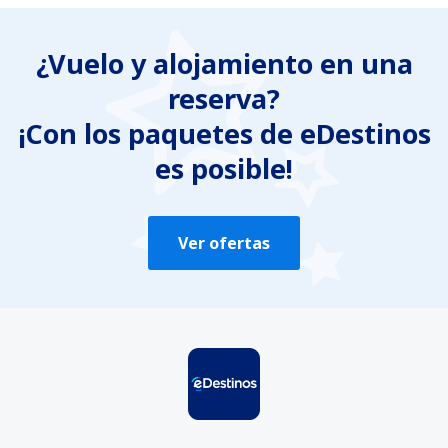
Es confuso
¿Vuelo y alojamiento en una
Contiene información incorrecta
reserva?
No profundiza en el tema
Es demasiado largo
¡Con los paquetes de eDestinos
es posible!
Enviar
Ver ofertas