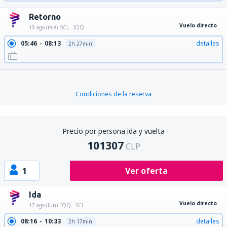
Retorno
Vuelo directo
19 ago (mié)
SCL - IQQ
05:46
08:13
detalles
2h 27min
Condiciones de la reserva
Precio por persona ida y vuelta
101307
CLP
1
Ver oferta
Ida
Vuelo directo
17 ago (lun)
IQQ - SCL
08:16
10:33
detalles
2h 17min