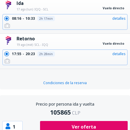
Ida
Vuelo directo
17 ago (lun)
IQQ - SCL
08:16
10:33
detalles
2h 17min
Retorno
Vuelo directo
19 ago (mié)
SCL - IQQ
17:55
20:23
detalles
2h 28min
Condiciones de la reserva
Precio por persona ida y vuelta
105865
CLP
1
Ver oferta