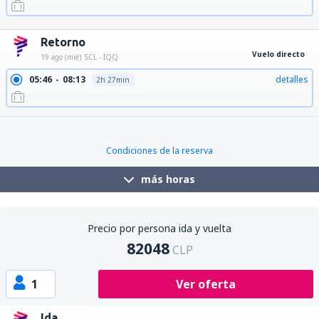
21:03
23:17
detalles
2h 14min
Retorno
Vuelo directo
19 ago (mié)
SCL - IQQ
05:46
08:13
detalles
2h 27min
Condiciones de la reserva
más horas
Precio por persona ida y vuelta
82048
CLP
1
Ver oferta
Ida