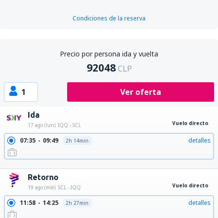
Condiciones de la reserva
Precio por persona ida y vuelta
92048
CLP
1
Ver oferta
Ida
Vuelo directo
17 ago (lun)
IQQ - SCL
07:35
09:49
detalles
2h 14min
21:03
23:17
detalles
2h 14min
Retorno
Vuelo directo
19 ago (mié)
SCL - IQQ
11:58
14:25
detalles
2h 27min