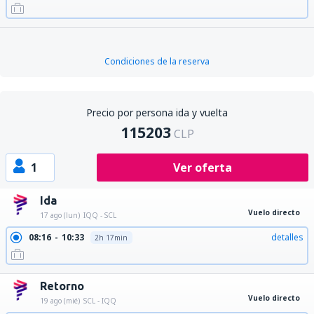
Condiciones de la reserva
Precio por persona ida y vuelta
115203
CLP
1
Ver oferta
Ida
Vuelo directo
17 ago (lun)
IQQ - SCL
08:16
10:33
detalles
2h 17min
Retorno
Vuelo directo
19 ago (mié)
SCL - IQQ