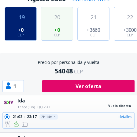
19
20
21
22
+0
+0
+3660
+3000
CLP
CLP
CLP
CLP
Precio por persona ida y vuelta
54048
CLP
1
Ver oferta
Ida
Vuelo directo
17 ago (lun)
IQQ - SCL
21:03
23:17
detalles
2h 14min