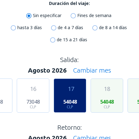
Duración del viaje:
Sin especificar
Fines de semana
hasta 3 días
de 4 a 7 días
de 8 a 14 días
de 15 a 21 días
Salida:
Agosto 2026
Cambiar mes
16
17
18
48
73048
54048
54048
CLP
CLP
CLP
Retorno:
Agosto 2026
Cambiar mes