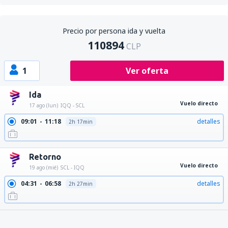
Precio por persona ida y vuelta
110894
CLP
1
Ver oferta
Ida
Vuelo directo
17 ago (lun)
IQQ - SCL
09:01
11:18
detalles
2h 17min
Retorno
Vuelo directo
19 ago (mié)
SCL - IQQ
04:31
06:58
detalles
2h 27min