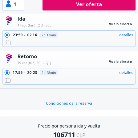
1
Ver oferta
Ida
Vuelo directo
17 ago (lun)
IQQ - SCL
23:59
02:16
detalles
2h 17min
Retorno
Vuelo directo
19 ago (mié)
SCL - IQQ
17:55
20:23
detalles
2h 28min
Condiciones de la reserva
Precio por persona ida y vuelta
106711
CLP