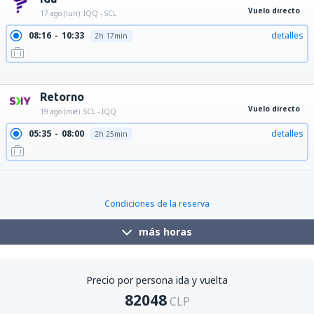
Vuelo directo
17 ago (lun)
IQQ - SCL
08:16
10:33
detalles
2h 17min
09:01
11:18
detalles
2h 17min
21:13
23:30
detalles
2h 17min
23:59
02:16
detalles
2h 17min
Retorno
Vuelo directo
19 ago (mié)
SCL - IQQ
05:35
08:00
detalles
2h 25min
Condiciones de la reserva
más horas
Precio por persona ida y vuelta
82048
CLP