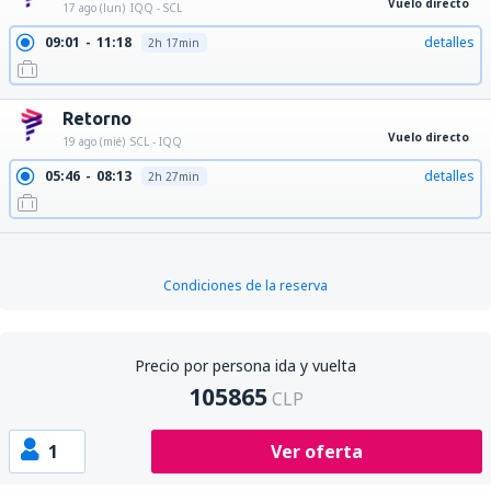
Vuelo directo
17 ago (lun)
IQQ - SCL
09:01
11:18
detalles
2h 17min
Retorno
Vuelo directo
19 ago (mié)
SCL - IQQ
05:46
08:13
detalles
2h 27min
Condiciones de la reserva
Precio por persona ida y vuelta
105865
CLP
1
Ver oferta