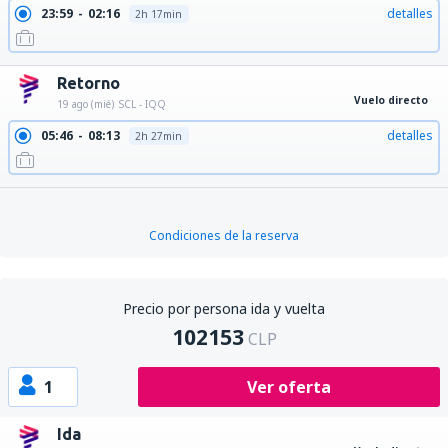
23:59
02:16
detalles
2h 17min
Retorno
Vuelo directo
19 ago (mié)
SCL - IQQ
05:46
08:13
detalles
2h 27min
Condiciones de la reserva
Precio por persona ida y vuelta
102153
CLP
1
Ver oferta
Ida