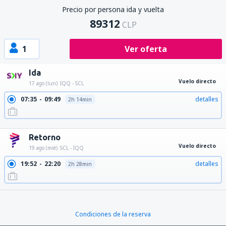
Precio por persona ida y vuelta
89312
CLP
1
Ver oferta
Ida
Vuelo directo
17 ago (lun)
IQQ - SCL
07:35
09:49
detalles
2h 14min
21:03
23:17
detalles
2h 14min
Retorno
Vuelo directo
19 ago (mié)
SCL - IQQ
19:52
22:20
detalles
2h 28min
Condiciones de la reserva