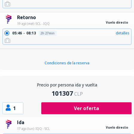
Retorno
Vuelo directo
19 ago (mié)
SCL - IQQ
05:46
08:13
detalles
2h 27min
Condiciones de la reserva
Precio por persona ida y vuelta
101307
CLP
1
Ver oferta
Ida
Vuelo directo
17 ago (lun)
IQQ - SCL