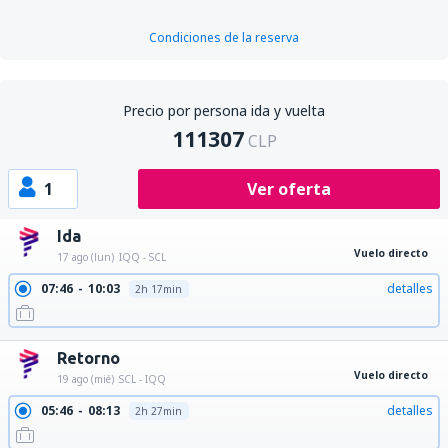
Condiciones de la reserva
Precio por persona ida y vuelta
111307
CLP
1
Ver oferta
Ida
Vuelo directo
17 ago (lun)
IQQ - SCL
07:46
10:03
detalles
2h 17min
Retorno
Vuelo directo
19 ago (mié)
SCL - IQQ
05:46
08:13
detalles
2h 27min