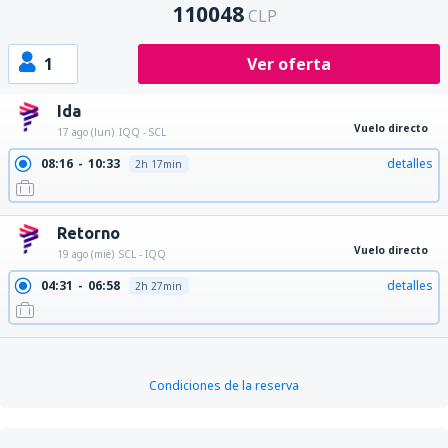
110048
CLP
1
Ver oferta
Ida
Vuelo directo
17 ago (lun)
IQQ - SCL
08:16
10:33
detalles
2h 17min
Retorno
Vuelo directo
19 ago (mié)
SCL - IQQ
04:31
06:58
detalles
2h 27min
Condiciones de la reserva