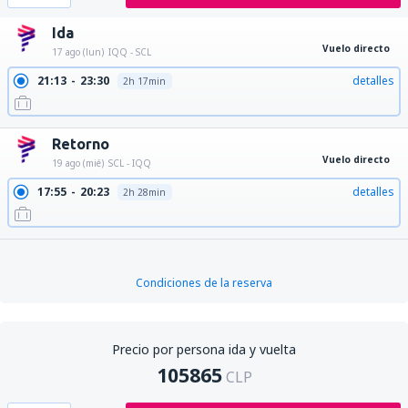
Ida
Vuelo directo
17 ago (lun)
IQQ - SCL
21:13
23:30
detalles
2h 17min
Retorno
Vuelo directo
19 ago (mié)
SCL - IQQ
17:55
20:23
detalles
2h 28min
Condiciones de la reserva
Precio por persona ida y vuelta
105865
CLP