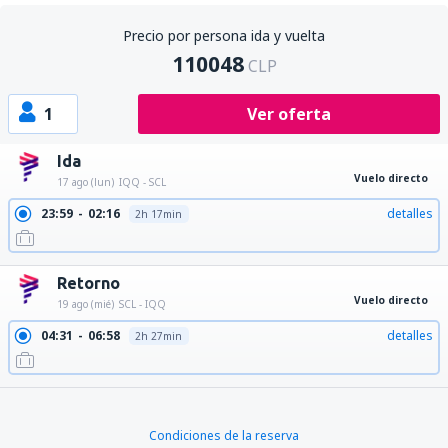
Precio por persona ida y vuelta
110048
CLP
1
Ver oferta
Ida
Vuelo directo
17 ago (lun)
IQQ - SCL
23:59
02:16
detalles
2h 17min
Retorno
Vuelo directo
19 ago (mié)
SCL - IQQ
04:31
06:58
detalles
2h 27min
Condiciones de la reserva