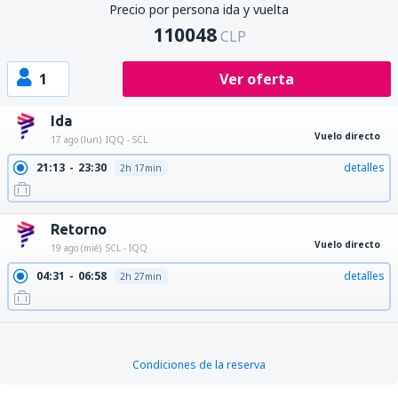
Precio por persona ida y vuelta
110048
CLP
1
Ver oferta
Ida
Vuelo directo
17 ago (lun)
IQQ - SCL
21:13
23:30
detalles
2h 17min
Retorno
Vuelo directo
19 ago (mié)
SCL - IQQ
04:31
06:58
detalles
2h 27min
Condiciones de la reserva