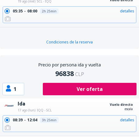
Vuelo directo
19 ago (mié)
SCL - IQQ
05:35
08:00
detalles
2h 25min
Condiciones de la reserva
Precio por persona ida y vuelta
96838
CLP
1
Ver oferta
Ida
Vuelo directo
escala
17 ago (lun)
IQQ - SCL
08:39
12:04
detalles
3h 25min