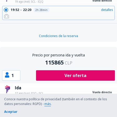
Vuelo directo
19 ago (mié)
SCL - IQQ
19:52
22:20
detalles
2h 28min
Condiciones de la reserva
Precio por persona ida y vuelta
115865
CLP
1
Ver oferta
Ida
Vuelo directo
17 ago (lun)
IQQ - SCL
Conoce nuestra política de privacidad (también en el contexto de los
13:54
16:11
detalles
2h 17min
datos personales: RGPD) -
más
.
Aceptar