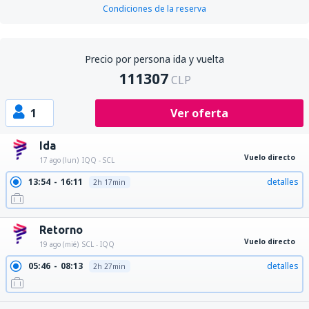
Condiciones de la reserva
Precio por persona ida y vuelta
111307
CLP
1
Ver oferta
Ida
Vuelo directo
17 ago (lun)
IQQ - SCL
13:54
16:11
detalles
2h 17min
Retorno
Vuelo directo
19 ago (mié)
SCL - IQQ
05:46
08:13
detalles
2h 27min