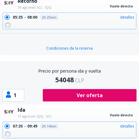
Retorno
Vuelo directo
19 ago (mié)
SCL - IQQ
05:35
08:00
detalles
2h 25min
Condiciones de la reserva
Precio por persona ida y vuelta
54048
CLP
1
Ver oferta
Ida
Vuelo directo
17 ago (lun)
IQQ - SCL
07:35
09:49
detalles
2h 14min