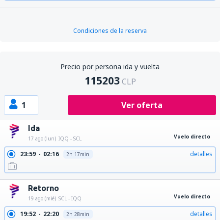
Condiciones de la reserva
Precio por persona ida y vuelta
115203
CLP
1
Ver oferta
Ida
Vuelo directo
17 ago (lun)
IQQ - SCL
23:59
02:16
detalles
2h 17min
Retorno
Vuelo directo
19 ago (mié)
SCL - IQQ
19:52
22:20
detalles
2h 28min