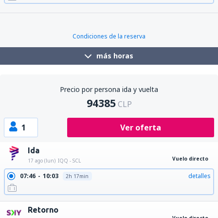
17:55
20:23
detalles
2h 28min
Condiciones de la reserva
más horas
Precio por persona ida y vuelta
94385
CLP
1
Ver oferta
Ida
Vuelo directo
17 ago (lun)
IQQ - SCL
07:46
10:03
detalles
2h 17min
Retorno