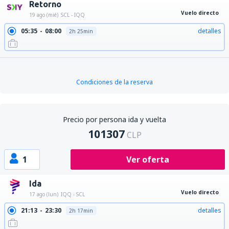
Retorno
Vuelo directo
19 ago (mié)
SCL - IQQ
05:35
08:00
detalles
2h 25min
Condiciones de la reserva
Precio por persona ida y vuelta
101307
CLP
1
Ver oferta
Ida
Vuelo directo
17 ago (lun)
IQQ - SCL
21:13
23:30
detalles
2h 17min