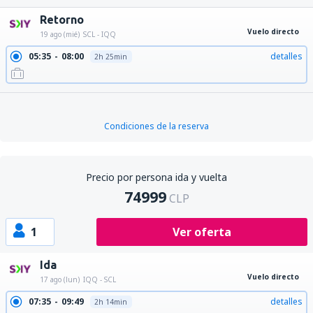
Retorno
Vuelo directo
19 ago (mié)
SCL - IQQ
05:35
08:00
detalles
2h 25min
Condiciones de la reserva
Precio por persona ida y vuelta
74999
CLP
1
Ver oferta
Ida
Vuelo directo
17 ago (lun)
IQQ - SCL
07:35
09:49
detalles
2h 14min