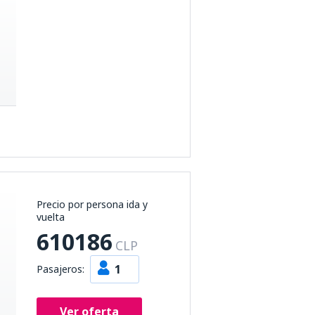
Precio por persona ida y
vuelta
610186
CLP
1
Pasajeros:
Ver oferta