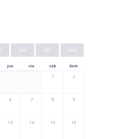
t
nov
dic
ene
jue
vie
sab
dom
1
2
6
7
8
9
13
14
15
16