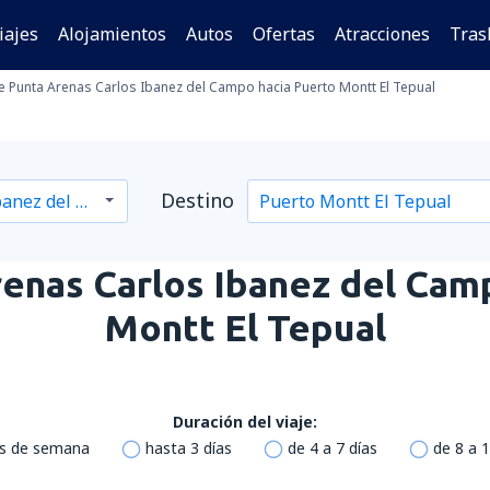
iajes
Alojamientos
Autos
Ofertas
Atracciones
Tras
 Punta Arenas Carlos Ibanez del Campo hacia Puerto Montt El Tepual
Destino
enas Carlos Ibanez del Cam
Montt El Tepual
Duración del viaje:
es de semana
hasta 3 días
de 4 a 7 días
de 8 a 1