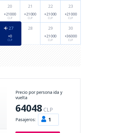
20
21
22
23
+21000
+21000
+21000
+21000
CLP
CLP
CLP
CLP
27
28
29
30
+0
+21000
+36000
CLP
CLP
CLP
Precio por persona ida y
vuelta
64048
CLP
1
Pasajeros: