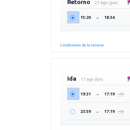
Retorno
27 ago (jue)
15:20
→
18:34
Condiciones de la reserva
Ida
17 ago (lun)
19:31
→
17:19
+1d
23:59
→
17:19
+1d