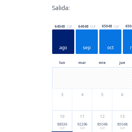
Salida:
65048
650
64048
64048
CLP
CLP
CLP
ago
sep
oct
lun
mar
mie
jue
3
4
5
6
10
11
12
13
88536
92296
85048
85048
CLP
CLP
CLP
CLP