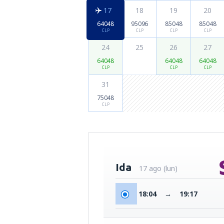
17
18
19
20
64048
95096
85048
85048
CLP
CLP
CLP
CLP
24
25
26
27
64048
64048
64048
CLP
CLP
CLP
31
75048
CLP
Ida
17 ago (lun)
18:04
→
19:17