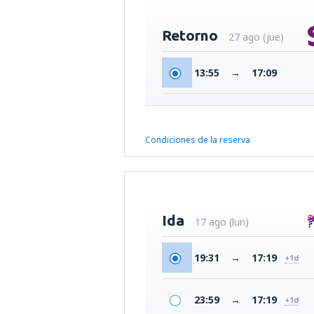
Retorno
27 ago (jue)
13:55
→
17:09
Condiciones de la reserva
Ida
17 ago (lun)
19:31
→
17:19
+1d
23:59
→
17:19
+1d