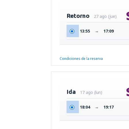
Retorno
27 ago (jue)
13:55
→
17:09
Condiciones de la reserva
Ida
17 ago (lun)
18:04
→
19:17