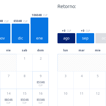
Retorno:
106048
CLP
48
65048
CLP
CLP
+0
+0
CLP
CLP
nov
dic
ene
ago
sep
oc
vie
sab
dom
lun
mar
mie
1
2
7
8
9
3
4
5
85048
CLP
14
15
16
10
11
12
88048
85048
85048
CLP
CLP
CLP