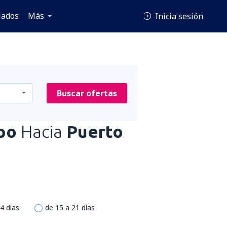
lados
Más
Inicia sesión
Buscar ofertas
po
Hacia
Puerto
4 días
de 15 a 21 días