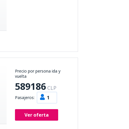
Precio por persona ida y
vuelta
589186
CLP
1
Pasajeros:
Ver oferta