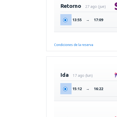
Retorno
27 ago (jue)
13:55
→
17:09
Condiciones de la reserva
Ida
17 ago (lun)
15:12
→
16:22