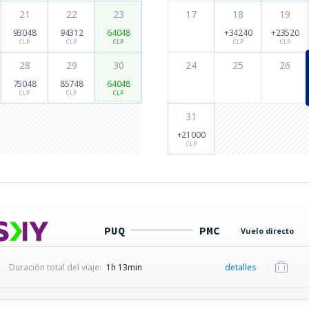
21
22
23
17
18
19
93048
94312
64048
+34240
+23520
CLP
CLP
CLP
CLP
CLP
28
29
30
24
25
26
75048
85748
64048
CLP
CLP
CLP
31
+21000
CLP
PUQ
PMC
Vuelo directo
Duración total del viaje:
1h 13min
detalles