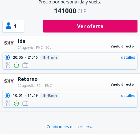
Precio por persona ida y vuelta
141000
CLP
1
Ver oferta
Ida
Vuelo directo
21 ago (vie)
PMC - SCL
20:05
21:46
detalles
1h 41min
Retorno
Vuelo directo
22 ago (sáb)
SCL - PMC
10:01
11:49
detalles
1h 48min
Condiciones de la reserva