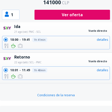
141000
CLP
1
Ver oferta
Ida
Vuelo directo
21 ago (vie)
PMC - SCL
18:00
19:41
detalles
1h 41min
Retorno
Vuelo directo
22 ago (sáb)
SCL - PMC
10:01
11:49
detalles
1h 48min
Condiciones de la reserva