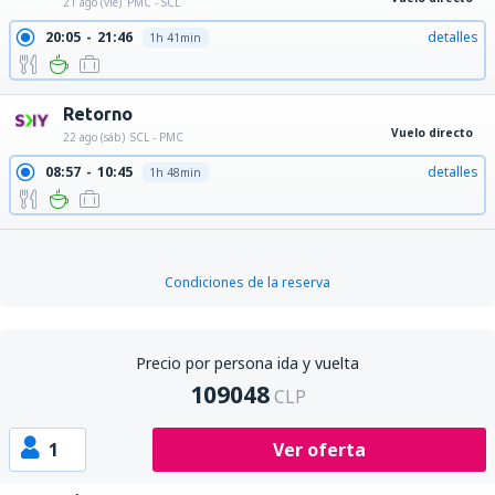
21 ago (vie)
PMC - SCL
20:05
21:46
detalles
1h 41min
Retorno
Vuelo directo
22 ago (sáb)
SCL - PMC
08:57
10:45
detalles
1h 48min
Condiciones de la reserva
Precio por persona ida y vuelta
109048
CLP
1
Ver oferta