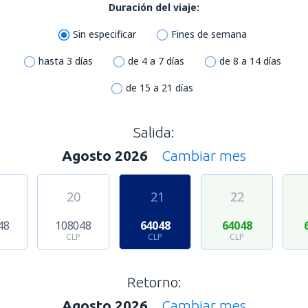
Duración del viaje:
Sin especificar
Fines de semana
hasta 3 días
de 4 a 7 días
de 8 a 14 días
de 15 a 21 días
Salida:
Agosto 2026
Cambiar mes
20
21
22
48
108048
64048
64048
CLP
CLP
CLP
Retorno:
Agosto 2026
Cambiar mes