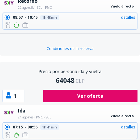
Retorno
Vuelo directo
22 ago (sáb)
SCL - PMC
08:57
10:45
detalles
1h 48min
Condiciones de la reserva
Precio por persona ida y vuelta
64048
CLP
1
Ver oferta
Ida
Vuelo directo
21 ago (vie)
PMC - SCL
07:15
08:56
detalles
1h 41min