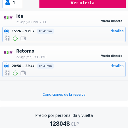
1
Ver oferta
Ida
Vuelo directo
21 ago (vie)
PMC - SCL
15:26
17:07
detalles
1h 41min
Retorno
Vuelo directo
22 ago (sáb)
SCL - PMC
20:56
22:44
detalles
1h 48min
Condiciones de la reserva
Precio por persona ida y vuelta
128048
CLP