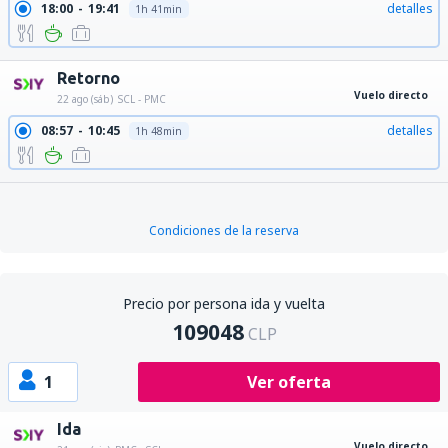
18:00
19:41
detalles
1h 41min
Retorno
Vuelo directo
22 ago (sáb)
SCL - PMC
08:57
10:45
detalles
1h 48min
Condiciones de la reserva
Precio por persona ida y vuelta
109048
CLP
1
Ver oferta
Ida
Vuelo directo