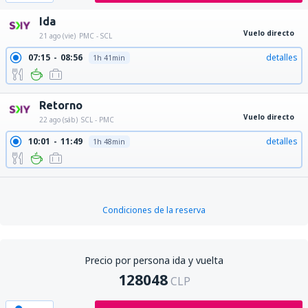
Ida
Vuelo directo
21 ago (vie)
PMC - SCL
07:15
08:56
detalles
1h 41min
Retorno
Vuelo directo
22 ago (sáb)
SCL - PMC
10:01
11:49
detalles
1h 48min
Condiciones de la reserva
Precio por persona ida y vuelta
128048
CLP