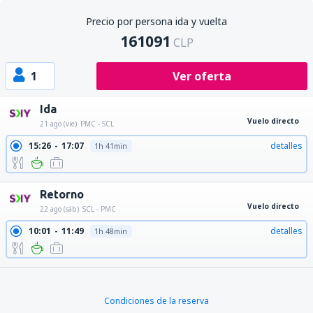
Precio por persona ida y vuelta
161091
CLP
1
Ver oferta
Ida
Vuelo directo
21 ago (vie)
PMC - SCL
15:26
17:07
detalles
1h 41min
Retorno
Vuelo directo
22 ago (sáb)
SCL - PMC
10:01
11:49
detalles
1h 48min
Condiciones de la reserva