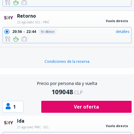
Retorno
Vuelo directo
22 ago (sáb)
SCL - PMC
20:56
22:44
detalles
1h 48min
Condiciones de la reserva
Precio por persona ida y vuelta
109048
CLP
1
Ver oferta
Ida
Vuelo directo
21 ago (vie)
PMC - SCL