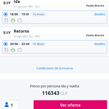
Ida
Vuelo directo
21 ago (vie)
PMC - SCL
18:00
19:41
detalles
1h 41min
Retorno
Vuelo directo
22 ago (sáb)
SCL - PMC
20:56
22:44
detalles
1h 48min
Condiciones de la reserva
Precio por persona ida y vuelta
116343
CLP
1
Ver oferta