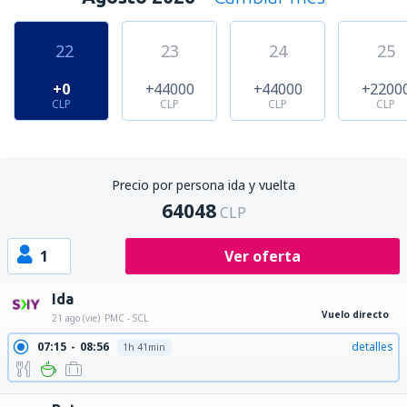
22
23
24
25
+0
+44000
+44000
+2200
CLP
CLP
CLP
CLP
Precio por persona ida y vuelta
64048
CLP
1
Ver oferta
Ida
Vuelo directo
21 ago (vie)
PMC - SCL
07:15
08:56
detalles
1h 41min