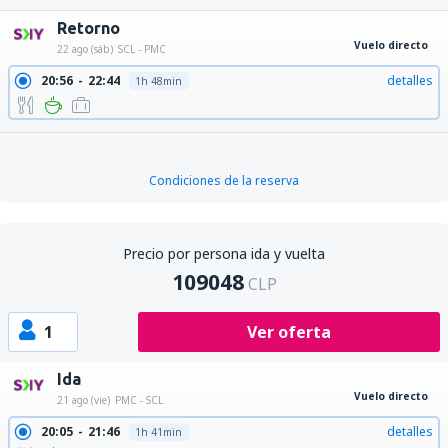
Retorno
Vuelo directo
22 ago (sáb)
SCL - PMC
20:56
22:44
detalles
1h 48min
Condiciones de la reserva
Precio por persona ida y vuelta
109048
CLP
1
Ver oferta
Ida
Vuelo directo
21 ago (vie)
PMC - SCL
20:05
21:46
detalles
1h 41min