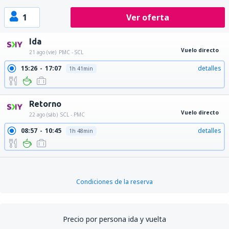
1
Ver oferta
Ida
Vuelo directo
21 ago (vie)
PMC - SCL
15:26
17:07
detalles
1h 41min
Retorno
Vuelo directo
22 ago (sáb)
SCL - PMC
08:57
10:45
detalles
1h 48min
Condiciones de la reserva
Precio por persona ida y vuelta