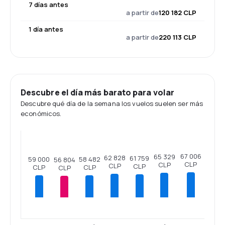
7 días antes
a partir de
120 182 CLP
1 día antes
a partir de
220 113 CLP
Descubre el día más barato para volar
Descubre qué día de la semana los vuelos suelen ser más
económicos.
67 006
65 329
62 828
61 759
59 000
58 482
56 804
CLP
CLP
CLP
CLP
CLP
CLP
CLP