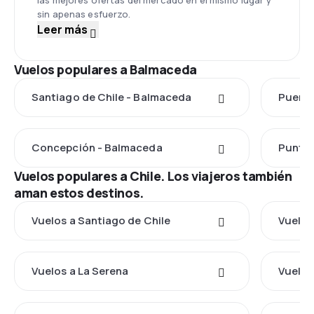
las mejores ofertas del mercado en el mismo lugar y
sin apenas esfuerzo.
Leer más
Vuelos populares a Balmaceda
Santiago de Chile - Balmaceda
Puerto
Concepción - Balmaceda
Punta 
Vuelos populares a Chile. Los viajeros también
aman estos destinos.
Vuelos a Santiago de Chile
Vuelos
Vuelos a La Serena
Vuelos