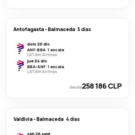
Antofagasta
-
Balmaceda
5 días
dom 20 dic
ANF
-
BBA
·
1 escala
LATAM Airlines
jue 24 dic
BBA
-
ANF
·
1 escala
LATAM Airlines
258 186 CLP
desde
Valdivia
-
Balmaceda
4 días
sáb 26 sept