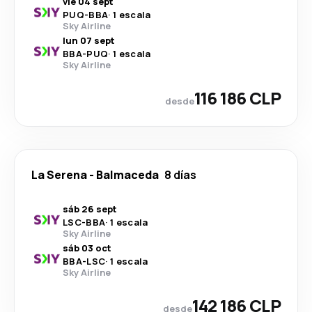
vie 04 sept
PUQ
-
BBA
·
1 escala
Sky Airline
lun 07 sept
BBA
-
PUQ
·
1 escala
Sky Airline
116 186 CLP
desde
La Serena
-
Balmaceda
8 días
sáb 26 sept
LSC
-
BBA
·
1 escala
Sky Airline
sáb 03 oct
BBA
-
LSC
·
1 escala
Sky Airline
142 186 CLP
desde