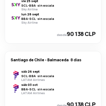
vie 25 sept
SCL
-
BBA
·
sin escala
Sky Airline
lun 28 sept
BBA
-
SCL
·
sin escala
Sky Airline
90 138 CLP
desde
Santiago de Chile
-
Balmaceda
8 días
sáb 26 sept
SCL
-
BBA
·
sin escala
LATAM Airlines
sáb 03 oct
BBA
-
SCL
·
sin escala
LATAM Airlines
90 138 CLP
desde