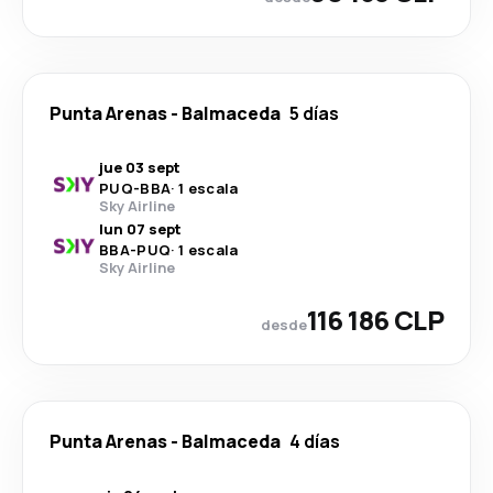
Punta Arenas
-
Balmaceda
5 días
jue 03 sept
PUQ
-
BBA
·
1 escala
Sky Airline
lun 07 sept
BBA
-
PUQ
·
1 escala
Sky Airline
116 186 CLP
desde
Punta Arenas
-
Balmaceda
4 días