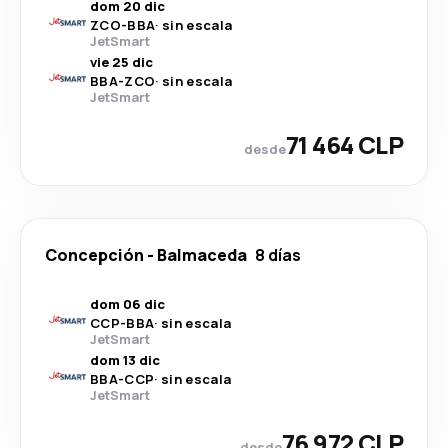
dom 20 dic
ZCO
-
BBA
·
sin escala
JetSmart
vie 25 dic
BBA
-
ZCO
·
sin escala
JetSmart
71 464 CLP
desde
Concepción
-
Balmaceda
8 días
dom 06 dic
CCP
-
BBA
·
sin escala
JetSmart
dom 13 dic
BBA
-
CCP
·
sin escala
JetSmart
76 972 CLP
desde