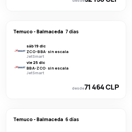
desde
Temuco
-
Balmaceda
7 días
sáb 19 dic
ZCO
-
BBA
·
sin escala
JetSmart
vie 25 dic
BBA
-
ZCO
·
sin escala
JetSmart
71 464 CLP
desde
Temuco
-
Balmaceda
6 días