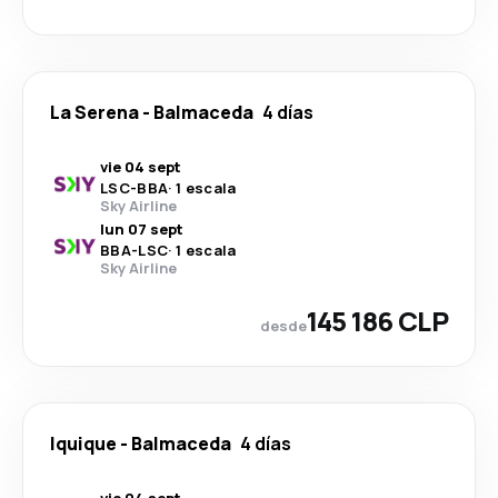
La Serena
-
Balmaceda
4 días
vie 04 sept
LSC
-
BBA
·
1 escala
Sky Airline
lun 07 sept
BBA
-
LSC
·
1 escala
Sky Airline
145 186 CLP
desde
Iquique
-
Balmaceda
4 días