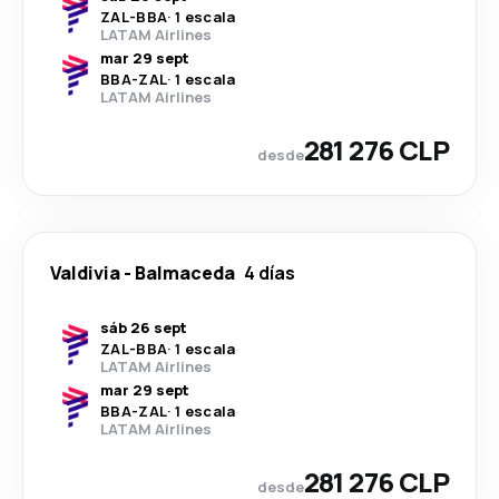
ZAL
-
BBA
·
1 escala
LATAM Airlines
mar 29 sept
BBA
-
ZAL
·
1 escala
LATAM Airlines
281 276 CLP
desde
Valdivia
-
Balmaceda
4 días
sáb 26 sept
ZAL
-
BBA
·
1 escala
LATAM Airlines
mar 29 sept
BBA
-
ZAL
·
1 escala
LATAM Airlines
281 276 CLP
desde