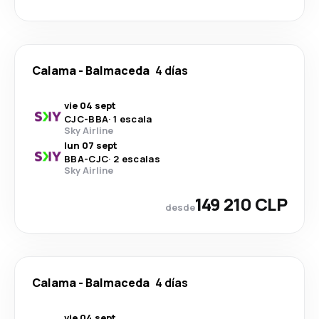
Calama
-
Balmaceda
4 días
vie 04 sept
CJC
-
BBA
·
1 escala
Sky Airline
lun 07 sept
BBA
-
CJC
·
2 escalas
Sky Airline
149 210 CLP
desde
Calama
-
Balmaceda
4 días
vie 04 sept