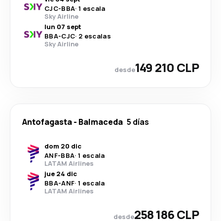
CJC
-
BBA
·
1 escala
Sky Airline
lun 07 sept
BBA
-
CJC
·
2 escalas
Sky Airline
149 210 CLP
desde
Antofagasta
-
Balmaceda
5 días
dom 20 dic
ANF
-
BBA
·
1 escala
LATAM Airlines
jue 24 dic
BBA
-
ANF
·
1 escala
LATAM Airlines
258 186 CLP
desde