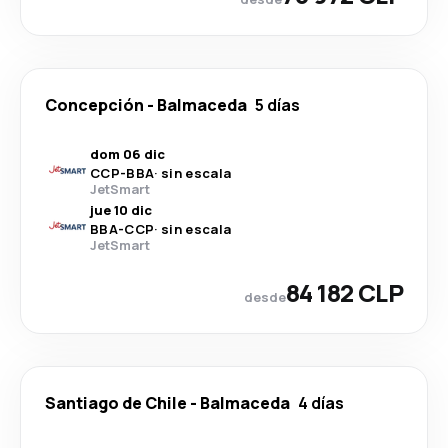
Concepción
-
Balmaceda
5 días
dom 06 dic
CCP
-
BBA
·
sin escala
JetSmart
jue 10 dic
BBA
-
CCP
·
sin escala
JetSmart
84 182 CLP
desde
Santiago de Chile
-
Balmaceda
4 días