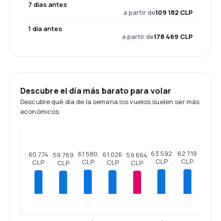
7 días antes
a partir de
109 182 CLP
1 día antes
a partir de
178 469 CLP
Descubre el día más barato para volar
Descubre qué día de la semana los vuelos suelen ser más
económicos.
63 592
62 719
61 580
61 026
60 774
59 769
59 664
CLP
CLP
CLP
CLP
CLP
CLP
CLP