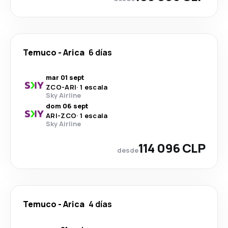
Temuco
-
Arica
6 días
mar 01 sept
ZCO
-
ARI
·
1 escala
Sky Airline
dom 06 sept
ARI
-
ZCO
·
1 escala
Sky Airline
114 096 CLP
desde
Temuco
-
Arica
4 días