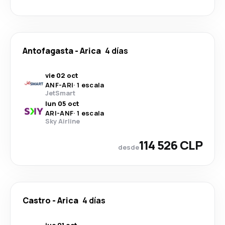
Antofagasta
-
Arica
4 días
vie 02 oct
ANF
-
ARI
·
1 escala
JetSmart
lun 05 oct
ARI
-
ANF
·
1 escala
Sky Airline
114 526 CLP
desde
Castro
-
Arica
4 días