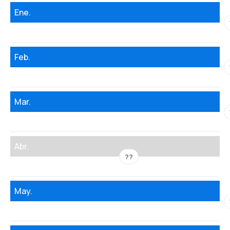
Ene.
Feb.
Mar.
Abr.
??
May.