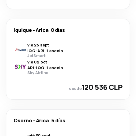
Iquique
-
Arica
8 días
vie 25 sept
IQQ
-
ARI
·
1 escala
JetSmart
vie 02 oct
ARI
-
IQQ
·
1 escala
Sky Airline
120 536 CLP
desde
Osorno
-
Arica
6 días
mié 30 sept