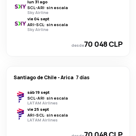
lun 31 ago
SCL
-
ARI
·
sin escala
Sky Airline
vie 04 sept
ARI
-
SCL
·
sin escala
Sky Airline
70 048 CLP
desde
Santiago de Chile
-
Arica
7 días
sáb 19 sept
SCL
-
ARI
·
sin escala
LATAM Airlines
vie 25 sept
ARI
-
SCL
·
sin escala
LATAM Airlines
70 048 CLP
desde