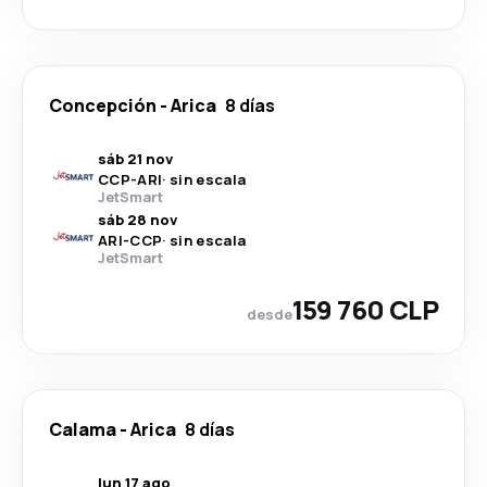
Concepción
-
Arica
8 días
sáb 21 nov
CCP
-
ARI
·
sin escala
JetSmart
sáb 28 nov
ARI
-
CCP
·
sin escala
JetSmart
159 760 CLP
desde
Calama
-
Arica
8 días
lun 17 ago