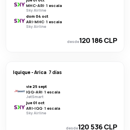
jue 01 oct
MHC
-
ARI
·
1 escala
Sky Airline
dom 04 oct
ARI
-
MHC
·
1 escala
Sky Airline
120 186 CLP
desde
Iquique
-
Arica
7 días
vie 25 sept
IQQ
-
ARI
·
1 escala
JetSmart
jue 01 oct
ARI
-
IQQ
·
1 escala
Sky Airline
120 536 CLP
desde