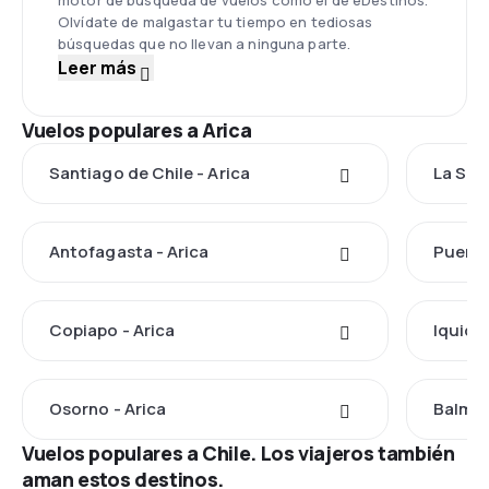
motor de búsqueda de vuelos como el de eDestinos.
Olvídate de malgastar tu tiempo en tediosas
búsquedas que no llevan a ninguna parte.
Leer más
Vuelos populares a Arica
Santiago de Chile - Arica
La Ser
Antofagasta - Arica
Puerto
Copiapo - Arica
Iquique
Osorno - Arica
Balmac
Vuelos populares a Chile. Los viajeros también
aman estos destinos.