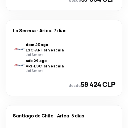
desde
La Serena
-
Arica
7 días
dom 23 ago
LSC
-
ARI
·
sin escala
JetSmart
sáb 29 ago
ARI
-
LSC
·
sin escala
JetSmart
58 424 CLP
desde
Santiago de Chile
-
Arica
5 días