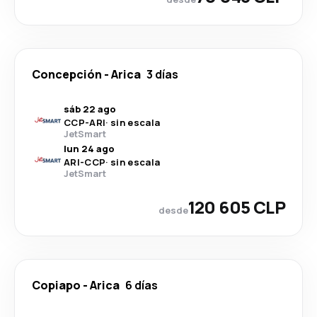
Concepción
-
Arica
3 días
sáb 22 ago
CCP
-
ARI
·
sin escala
JetSmart
lun 24 ago
ARI
-
CCP
·
sin escala
JetSmart
120 605 CLP
desde
Copiapo
-
Arica
6 días