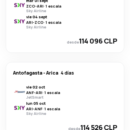
mar 01 sept
ZCO
-
ARI
·
1 escala
Sky Airline
vie 04 sept
ARI
-
ZCO
·
1 escala
Sky Airline
114 096 CLP
desde
Antofagasta
-
Arica
4 días
vie 02 oct
ANF
-
ARI
·
1 escala
JetSmart
lun 05 oct
ARI
-
ANF
·
1 escala
Sky Airline
114 526 CLP
desde