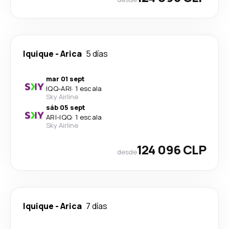
Iquique
-
Arica
5 días
mar 01 sept
IQQ
-
ARI
·
1 escala
Sky Airline
sáb 05 sept
ARI
-
IQQ
·
1 escala
Sky Airline
124 096 CLP
desde
Iquique
-
Arica
7 días