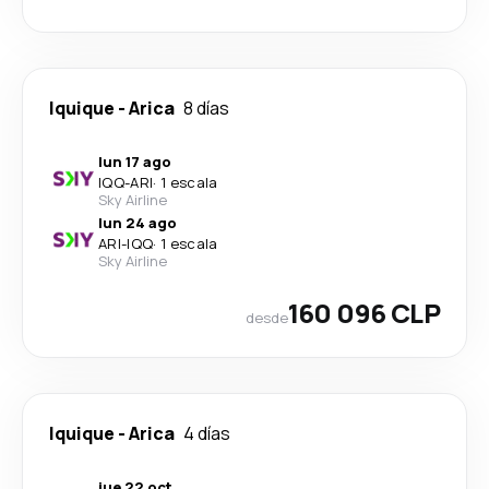
Iquique
-
Arica
8 días
lun 17 ago
IQQ
-
ARI
·
1 escala
Sky Airline
lun 24 ago
ARI
-
IQQ
·
1 escala
Sky Airline
160 096 CLP
desde
Iquique
-
Arica
4 días
jue 22 oct