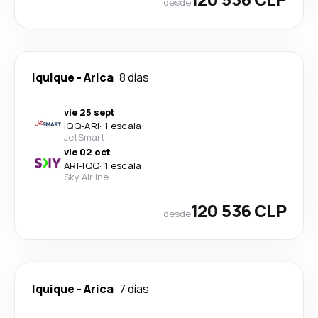
desde
Iquique
-
Arica
8 días
vie 25 sept
IQQ
-
ARI
·
1 escala
JetSmart
vie 02 oct
ARI
-
IQQ
·
1 escala
Sky Airline
120 536 CLP
desde
Iquique
-
Arica
7 días