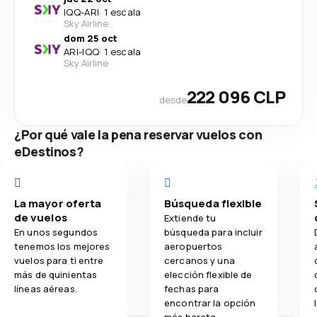
IQQ
-
ARI
·
1 escala
Sky Airline
dom 25 oct
ARI
-
IQQ
·
1 escala
Sky Airline
222 096 CLP
desde
¿Por qué vale la pena reservar vuelos con
eDestinos?
La mayor oferta
Búsqueda flexible
de vuelos
Extiende tu
En unos segundos
búsqueda para incluir
tenemos los mejores
aeropuertos
vuelos para ti entre
cercanos y una
más de quinientas
elección flexible de
líneas aéreas.
fechas para
encontrar la opción