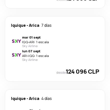
Iquique
-
Arica
7 días
mar 01 sept
IQQ
-
ARI
·
1 escala
Sky Airline
lun 07 sept
ARI
-
IQQ
·
1 escala
Sky Airline
124 096 CLP
desde
Iquique
-
Arica
4 días