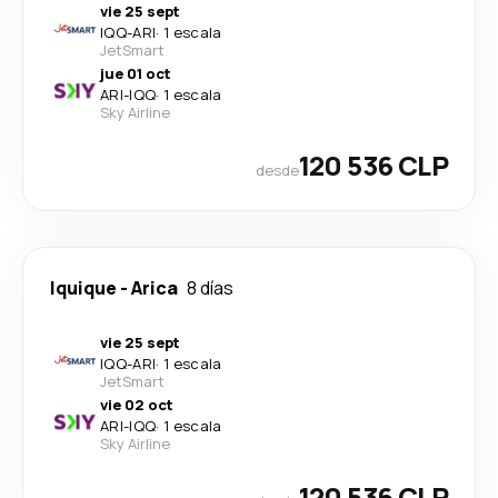
vie 25 sept
IQQ
-
ARI
·
1 escala
JetSmart
jue 01 oct
ARI
-
IQQ
·
1 escala
Sky Airline
120 536 CLP
desde
Iquique
-
Arica
8 días
vie 25 sept
IQQ
-
ARI
·
1 escala
JetSmart
vie 02 oct
ARI
-
IQQ
·
1 escala
Sky Airline
120 536 CLP