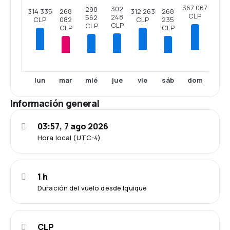
367 067
302
298
268
268
314 335
312 263
CLP
248
562
235
082
CLP
CLP
CLP
CLP
CLP
CLP
lun
vie
dom
mar
mié
jue
sáb
Información general
03:57, 7 ago 2026
Hora local (UTC-4)
1 h
Duración del vuelo desde Iquique
CLP