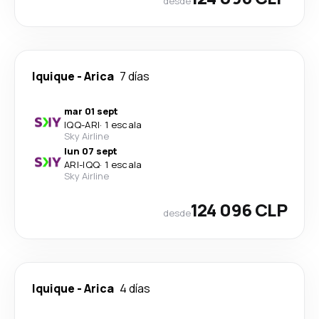
desde
Iquique
-
Arica
7 días
mar 01 sept
IQQ
-
ARI
·
1 escala
Sky Airline
lun 07 sept
ARI
-
IQQ
·
1 escala
Sky Airline
124 096 CLP
desde
Iquique
-
Arica
4 días