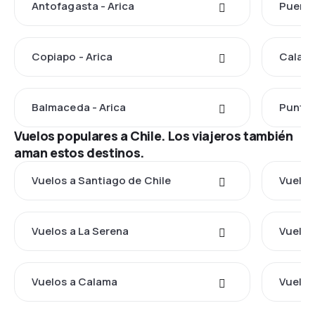
Antofagasta - Arica
Puerto
Copiapo - Arica
Calama
Balmaceda - Arica
Punta 
Vuelos populares a Chile. Los viajeros también
aman estos destinos.
Vuelos a Santiago de Chile
Vuelos
Vuelos a La Serena
Vuelos
Vuelos a Calama
Vuelos