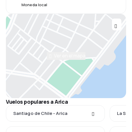
Moneda local
Ver en el mapa
Vuelos populares a Arica
Santiago de Chile - Arica
La Ser