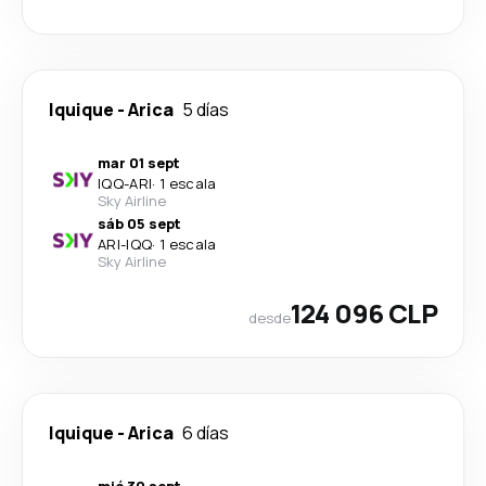
Iquique
-
Arica
5 días
mar 01 sept
IQQ
-
ARI
·
1 escala
Sky Airline
sáb 05 sept
ARI
-
IQQ
·
1 escala
Sky Airline
124 096 CLP
desde
Iquique
-
Arica
6 días