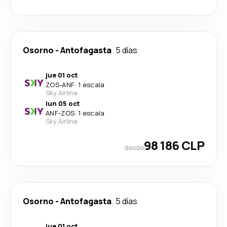
Osorno
-
Antofagasta
5 días
jue 01 oct
ZOS
-
ANF
·
1 escala
Sky Airline
lun 05 oct
ANF
-
ZOS
·
1 escala
Sky Airline
98 186 CLP
desde
Osorno
-
Antofagasta
5 días
jue 01 oct