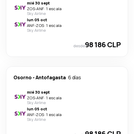
mié 30 sept
ZOS
-
ANF
·
1 escala
Sky Airline
lun 05 oct
ANF
-
ZOS
·
1 escala
Sky Airline
98 186 CLP
desde
Osorno
-
Antofagasta
6 días
mié 30 sept
ZOS
-
ANF
·
1 escala
Sky Airline
lun 05 oct
ANF
-
ZOS
·
1 escala
Sky Airline
98 186 CLP