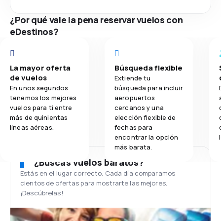
¿Por qué vale la pena reservar vuelos con
eDestinos?
La mayor oferta
Búsqueda flexible
de vuelos
Extiende tu
En unos segundos
búsqueda para incluir
tenemos los mejores
aeropuertos
vuelos para ti entre
cercanos y una
más de quinientas
elección flexible de
líneas aéreas.
fechas para
encontrar la opción
más barata.
¿Buscas vuelos baratos?
Estás en el lugar correcto. Cada día comparamos
cientos de ofertas para mostrarte las mejores.
¡Descúbrelas!