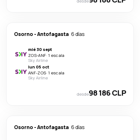
desde
Osorno
-
Antofagasta
6 días
mié 30 sept
ZOS
-
ANF
·
1 escala
Sky Airline
lun 05 oct
ANF
-
ZOS
·
1 escala
Sky Airline
98 186 CLP
desde
Osorno
-
Antofagasta
6 días