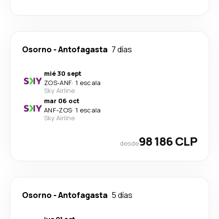
Osorno
-
Antofagasta
7 días
mié 30 sept
ZOS
-
ANF
·
1 escala
Sky Airline
mar 06 oct
ANF
-
ZOS
·
1 escala
Sky Airline
98 186 CLP
desde
Osorno
-
Antofagasta
5 días