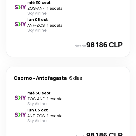
mié 30 sept
ZOS
-
ANF
·
1 escala
Sky Airline
lun 05 oct
ANF
-
ZOS
·
1 escala
Sky Airline
98 186 CLP
desde
Osorno
-
Antofagasta
6 días
mié 30 sept
ZOS
-
ANF
·
1 escala
Sky Airline
lun 05 oct
ANF
-
ZOS
·
1 escala
Sky Airline
98 186 CLP