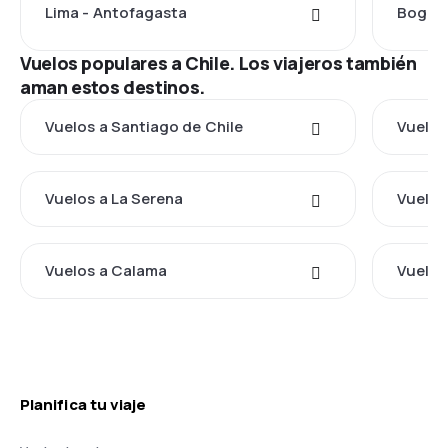
Lima - Antofagasta
Bogotá
Vuelos populares a Chile. Los viajeros también
aman estos destinos.
Vuelos a Santiago de Chile
Vuelos
Vuelos a La Serena
Vuelos
Vuelos a Calama
Vuelos
Planifica tu viaje