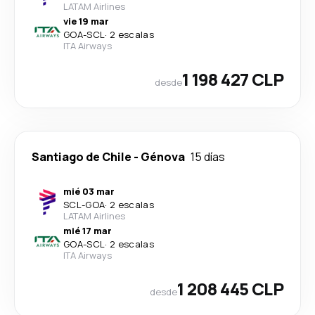
LATAM Airlines
vie 19 mar
GOA
-
SCL
·
2 escalas
ITA Airways
1 198 427 CLP
desde
Santiago de Chile
-
Génova
15 días
mié 03 mar
SCL
-
GOA
·
2 escalas
LATAM Airlines
mié 17 mar
GOA
-
SCL
·
2 escalas
ITA Airways
1 208 445 CLP
desde