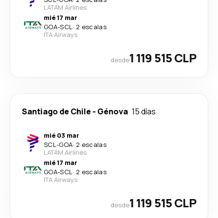
LATAM Airlines
mié 17 mar
GOA
-
SCL
·
2 escalas
ITA Airways
1 119 515 CLP
desde
Santiago de Chile
-
Génova
15 días
mié 03 mar
SCL
-
GOA
·
2 escalas
LATAM Airlines
mié 17 mar
GOA
-
SCL
·
2 escalas
ITA Airways
1 119 515 CLP
desde