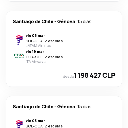
Santiago de Chile
-
Génova
15 días
vie 05 mar
SCL
-
GOA
·
2 escalas
LATAM Airlines
vie 19 mar
GOA
-
SCL
·
2 escalas
ITA Airways
1 198 427 CLP
desde
Santiago de Chile
-
Génova
15 días
vie 05 mar
SCL
-
GOA
·
2 escalas