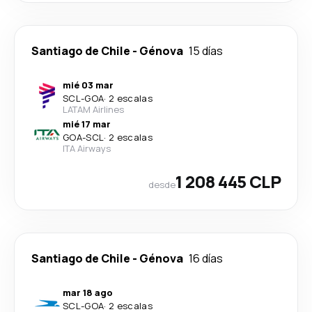
Santiago de Chile
-
Génova
15 días
mié 03 mar
SCL
-
GOA
·
2 escalas
LATAM Airlines
mié 17 mar
GOA
-
SCL
·
2 escalas
ITA Airways
1 208 445 CLP
desde
Santiago de Chile
-
Génova
16 días
mar 18 ago
SCL
-
GOA
·
2 escalas