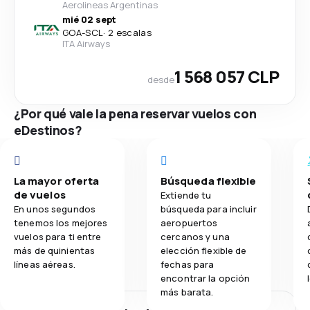
Aerolineas Argentinas
mié 02 sept
GOA
-
SCL
·
2 escalas
ITA Airways
1 568 057 CLP
desde
¿Por qué vale la pena reservar vuelos con
eDestinos?
La mayor oferta
Búsqueda flexible
de vuelos
Extiende tu
En unos segundos
búsqueda para incluir
tenemos los mejores
aeropuertos
vuelos para ti entre
cercanos y una
más de quinientas
elección flexible de
líneas aéreas.
fechas para
encontrar la opción
más barata.