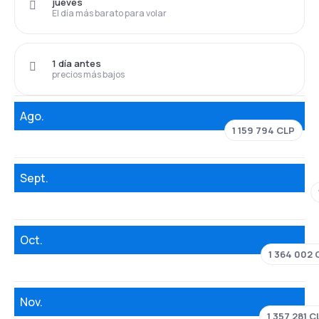
jueves
El día más barato para volar
1 día antes
precios más bajos
Ago.
1 159 794 CLP
Sept.
Oct.
1 364 002 
Nov.
1 357 281 C