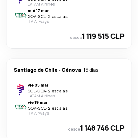
LATAM Airlines
mié 17 mar
GOA
-
SCL
·
2 escalas
ITA Airways
1 119 515 CLP
desde
Santiago de Chile
-
Génova
15 días
vie 05 mar
SCL
-
GOA
·
2 escalas
LATAM Airlines
vie 19 mar
GOA
-
SCL
·
2 escalas
ITA Airways
1 148 746 CLP
desde