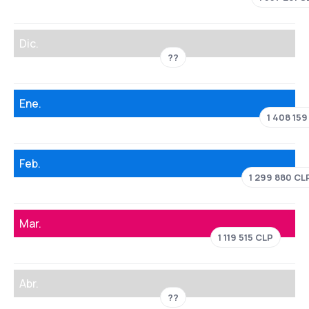
Dic.
??
Ene.
1 408 15
Feb.
1 299 880 CL
Mar.
1 119 515 CLP
Abr.
??