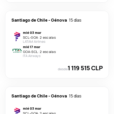
Santiago de Chile
-
Génova
15 días
mié 03 mar
SCL
-
GOA
·
2 escalas
LATAM Airlines
mié 17 mar
GOA
-
SCL
·
2 escalas
ITA Airways
1 119 515 CLP
desde
Santiago de Chile
-
Génova
15 días
mié 03 mar
SCL
-
GOA
·
2 escalas