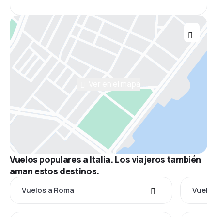
Ver en el mapa
Vuelos populares a Italia. Los viajeros también
aman estos destinos.
Vuelos a Roma
Vuelos