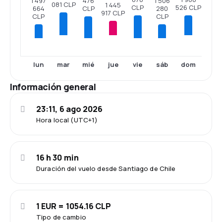
476
1 506
1 497
081 CLP
1 445
526 CLP
CLP
CLP
280
664
917 CLP
CLP
CLP
mar
jue
dom
lun
mié
vie
sáb
Información general
23:11, 6 ago 2026
Hora local (UTC+1)
16 h 30 min
Duración del vuelo desde Santiago de Chile
1 EUR = 1054.16 CLP
Tipo de cambio