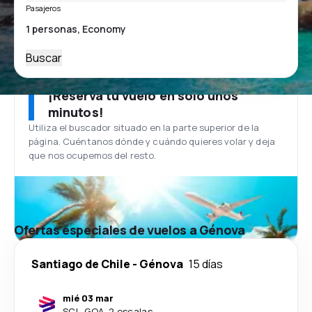
Pasajeros
Buscar
¡Reserva tu vuelo en solo unos
minutos!
Utiliza el buscador situado en la parte superior de la
página. Cuéntanos dónde y cuándo quieres volar y deja
que nos ocupemos del resto.
Ofertas especiales de vuelos a Génova
Santiago de Chile
-
Génova
15 días
mié 03 mar
SCL
-
GOA
·
2 escalas