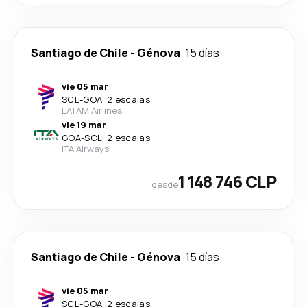
Santiago de Chile
-
Génova
15 días
vie 05 mar
SCL
-
GOA
·
2 escalas
LATAM Airlines
vie 19 mar
GOA
-
SCL
·
2 escalas
ITA Airways
1 148 746 CLP
desde
Santiago de Chile
-
Génova
15 días
vie 05 mar
SCL
-
GOA
·
2 escalas