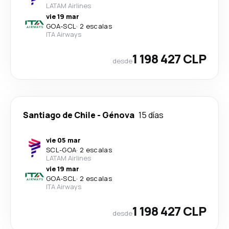
LATAM Airlines
vie 19 mar
GOA
-
SCL
·
2 escalas
ITA Airways
1 198 427 CLP
desde
Santiago de Chile
-
Génova
15 días
vie 05 mar
SCL
-
GOA
·
2 escalas
LATAM Airlines
vie 19 mar
GOA
-
SCL
·
2 escalas
ITA Airways
1 198 427 CLP
desde