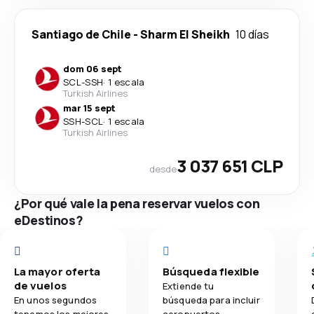
Santiago de Chile
-
Sharm El Sheikh
10 días
dom 06 sept
SCL
-
SSH
·
1 escala
Turkish Airlines
mar 15 sept
SSH
-
SCL
·
1 escala
Turkish Airlines
3 037 651 CLP
desde
¿Por qué vale la pena reservar vuelos con
eDestinos?
La mayor oferta
Búsqueda flexible
de vuelos
Extiende tu
En unos segundos
búsqueda para incluir
tenemos los mejores
aeropuertos