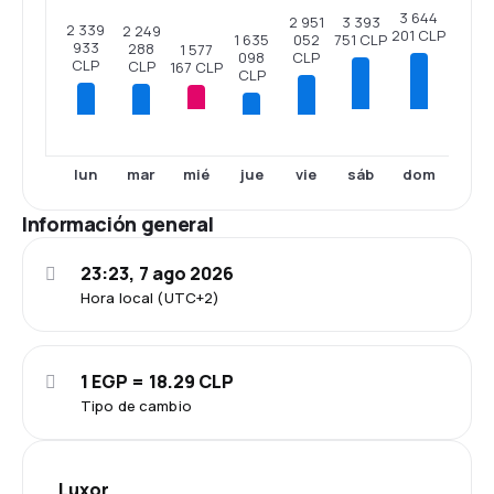
3 644
2 951
3 393
2 339
2 249
201 CLP
052
751 CLP
1 635
933
288
1 577
CLP
098
CLP
CLP
167 CLP
CLP
mié
sáb
dom
lun
mar
jue
vie
Información general
23:23, 7 ago 2026
Hora local (UTC+2)
1 EGP = 18.29 CLP
Tipo de cambio
Luxor