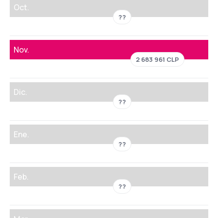
Oct.
??
Nov.
2 683 961 CLP
Dic.
??
Ene.
??
Feb.
??