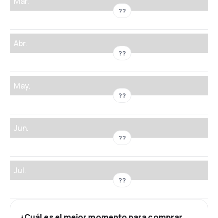
Mar.
??
Abr.
??
May.
??
Jun.
??
Jul.
??
¿Cuál es el mejor momento para comprar