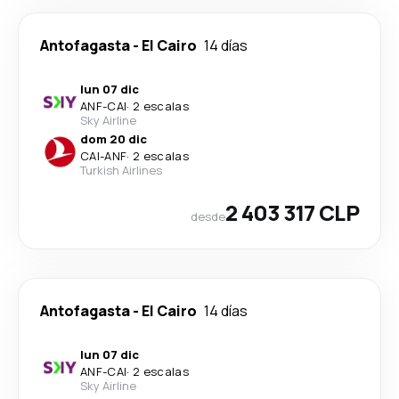
Antofagasta
-
El Cairo
14 días
lun 07 dic
ANF
-
CAI
·
2 escalas
Sky Airline
dom 20 dic
CAI
-
ANF
·
2 escalas
Turkish Airlines
2 403 317 CLP
desde
Antofagasta
-
El Cairo
14 días
lun 07 dic
ANF
-
CAI
·
2 escalas
Sky Airline