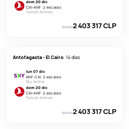
dom 20 dic
CAI
-
ANF
·
2 escalas
Turkish Airlines
2 403 317 CLP
desde
Antofagasta
-
El Cairo
14 días
lun 07 dic
ANF
-
CAI
·
2 escalas
Sky Airline
dom 20 dic
CAI
-
ANF
·
2 escalas
Turkish Airlines
2 403 317 CLP
desde