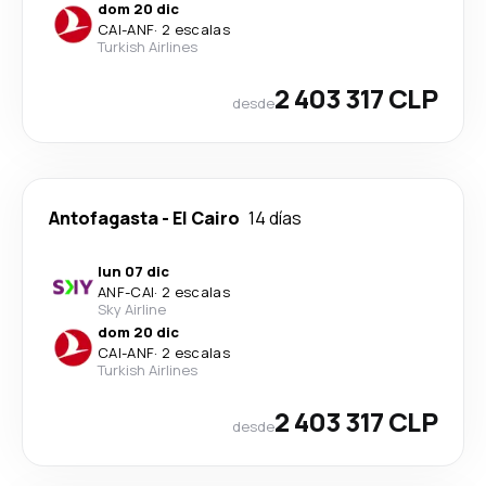
dom 20 dic
CAI
-
ANF
·
2 escalas
Turkish Airlines
2 403 317 CLP
desde
Antofagasta
-
El Cairo
14 días
lun 07 dic
ANF
-
CAI
·
2 escalas
Sky Airline
dom 20 dic
CAI
-
ANF
·
2 escalas
Turkish Airlines
2 403 317 CLP
desde