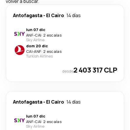
volver a buscar.
Antofagasta
-
El Cairo
14 días
lun 07 dic
ANF
-
CAI
·
2 escalas
Sky Airline
dom 20 dic
CAI
-
ANF
·
2 escalas
Turkish Airlines
2 403 317 CLP
desde
Antofagasta
-
El Cairo
14 días
lun 07 dic
ANF
-
CAI
·
2 escalas
Sky Airline