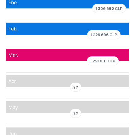
Ene.
1 306 892 CLP
Feb.
1 226 696 CLP
Mar.
1 221 001 CLP
Abr.
??
May.
??
Jun.