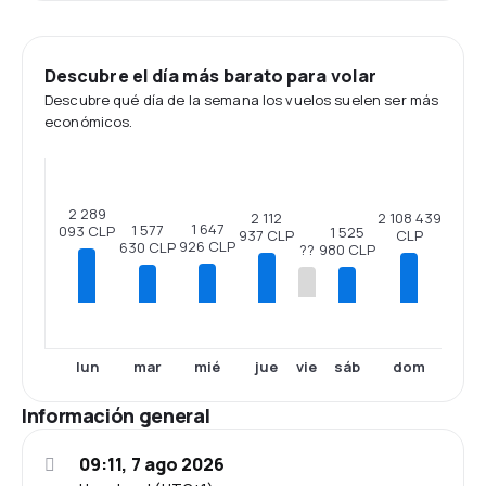
Descubre el día más barato para volar
Descubre qué día de la semana los vuelos suelen ser más
económicos.
2 289
2 112
2 108 439
1 647
1 577
093 CLP
1 525
937 CLP
CLP
926 CLP
630 CLP
980 CLP
??
lun
mar
mié
jue
sáb
dom
vie
Información general
09:11, 7 ago 2026