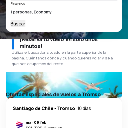
Pasajeros
Buscar
¡Reserva tu vuelo en solo unos
minutos!
Utiliza el buscador situado en la parte superior de la
página. Cuéntanos dónde y cuándo quieres volar y deja
que nos ocupemos del resto.
Ofertas especiales de vuelos a Tromso
Santiago de Chile
-
Tromso
10 días
mar 09 feb
SCL
-
TOS
·
2 escalas