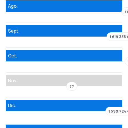
Ago.
1
Sept.
1 619 335
Oct.
Nov.
??
Dic.
1 599 724