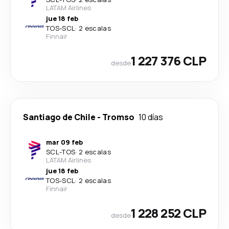
LATAM Airlines
jue 18 feb
TOS
-
SCL
·
2 escalas
Finnair
1 227 376 CLP
desde
Santiago de Chile
-
Tromso
10 días
mar 09 feb
SCL
-
TOS
·
2 escalas
LATAM Airlines
jue 18 feb
TOS
-
SCL
·
2 escalas
Finnair
1 228 252 CLP
desde