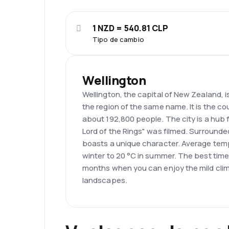
1 NZD = 540.81 CLP
Tipo de cambio
Wellington
Wellington, the capital of New Zealand, is
the region of the same name. It is the cou
about 192,800 people. The city is a hub f
Lord of the Rings" was filmed. Surrounde
boasts a unique character. Average temp
winter to 20 °C in summer. The best time 
months when you can enjoy the mild cli
landscapes.