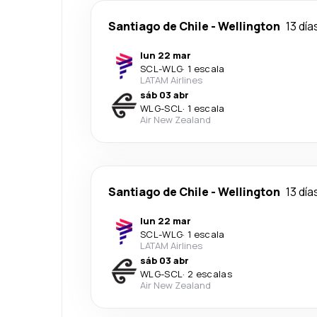
Santiago de Chile
-
Wellington
13 día
lun 22 mar
SCL
-
WLG
·
1 escala
LATAM Airlines
sáb 03 abr
WLG
-
SCL
·
1 escala
Air New Zealand
Santiago de Chile
-
Wellington
13 día
lun 22 mar
SCL
-
WLG
·
1 escala
LATAM Airlines
sáb 03 abr
WLG
-
SCL
·
2 escalas
Air New Zealand