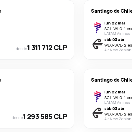
s
Santiago de Chil
lun 22 mar
SCL
-
WLG
·
1 es
LATAM Airlines
sáb 03 abr
1 311 712 CLP
WLG
-
SCL
·
2 e
desde
Air New Zealan
s
Santiago de Chil
lun 22 mar
SCL
-
WLG
·
1 es
LATAM Airlines
sáb 03 abr
1 293 585 CLP
WLG
-
SCL
·
2 e
desde
Air New Zealan