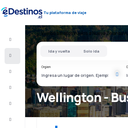
Tu plataforma de viaje
Vuelos baratos
Vuelos a Nueva Zelanda
Vu
Vuelo+Hotel
Ida y vuelta
Solo ida
Vuelos
baratos
Orgien
D
Viajes
Alojamientos
Wellington - Bu
Ofertas
Completa
el viaje