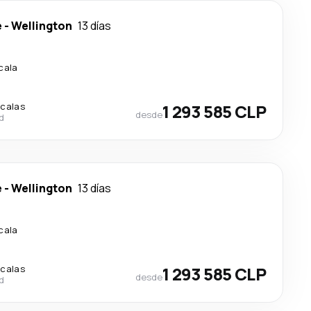
e
-
Wellington
13 días
cala
scalas
1 293 585 CLP
desde
d
e
-
Wellington
13 días
cala
scalas
1 293 585 CLP
desde
d