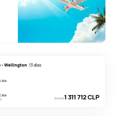
e
-
Wellington
13 días
cala
cala
1 311 712 CLP
desde
d