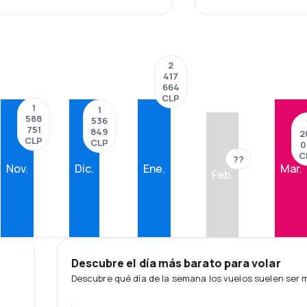
2
417
664
CLP
1
1
588
536
751
849
2
CLP
CLP
0
C
??
Nov.
Dic.
Ene.
Mar.
Feb.
Descubre el día más barato para volar
Descubre qué día de la semana los vuelos suelen ser