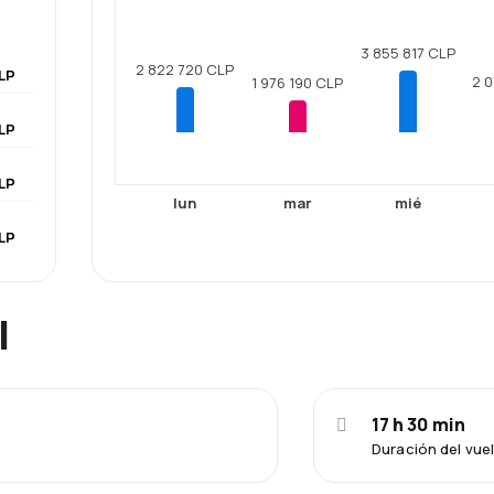
3 855 817 CLP
2 822 720 CLP
CLP
2 
1 976 190 CLP
LP
LP
lun
mar
mié
LP
l
17 h 30 min
Duración del vue