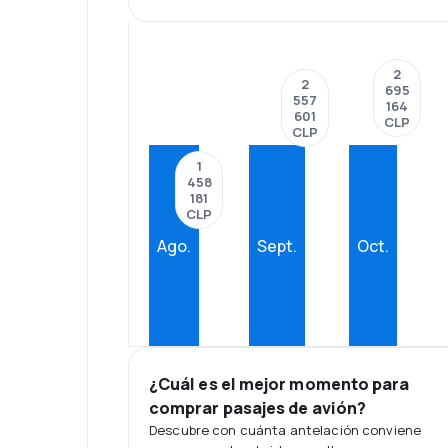
2
2
695
557
164
601
CLP
CLP
1
458
181
CLP
Ago.
Sept.
Oct.
¿Cuál es el mejor momento para
comprar pasajes de avión?
Descubre con cuánta antelación conviene