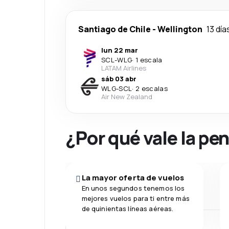
Santiago de Chile
-
Wellington
13 día
lun 22 mar
SCL
-
WLG
·
1 escala
LATAM Airlines
sáb 03 abr
WLG
-
SCL
·
2 escalas
Air New Zealand
¿Por qué vale la pe
La mayor oferta de vuelos
En unos segundos tenemos los
mejores vuelos para ti entre más
de quinientas líneas aéreas.