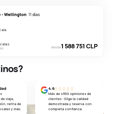
e
-
Wellington
11 días
cala
scalas
1 588 751 CLP
desde
nes
tinos?
idad
4.6
os
Más de 4950 opiniones de
de viaje,
clientes - Elige la calidad
ión, renta de
demostrada y reserva con
ocales y más.
completa confianza.