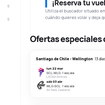
¡Reserva tu vue
Inspiración
y consejos
Utiliza el buscador situado e
cuándo quieres volar y deja 
Atención
al cliente
Ofertas especiales 
Santiago de Chile
-
Wellington
13 día
lun 22 mar
SCL
-
WLG
·
1 escala
LATAM Airlines
sáb 03 abr
WLG
-
SCL
·
1 escala
Air New Zealand