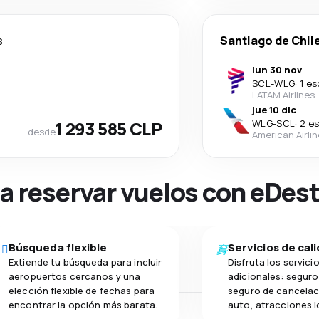
s
Santiago de Chil
lun 30 nov
SCL
-
WLG
·
1 es
LATAM Airlines
jue 10 dic
1 293 585 CLP
WLG
-
SCL
·
2 e
desde
American Airli
na reservar vuelos con eDes
Búsqueda flexible
Servicios de cal
Extiende tu búsqueda para incluir
Disfruta los servici
aeropuertos cercanos y una
adicionales: seguro 
elección flexible de fechas para
seguro de cancelac
encontrar la opción más barata.
auto, atracciones l