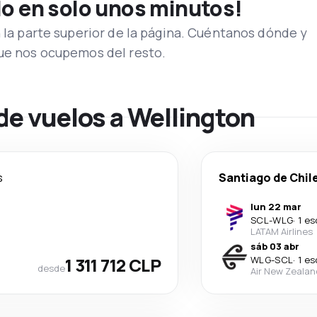
lo en solo unos minutos!
n la parte superior de la página. Cuéntanos dónde y
que nos ocupemos del resto.
de vuelos a Wellington
s
Santiago de Chil
lun 22 mar
SCL
-
WLG
·
1 es
LATAM Airlines
sáb 03 abr
1 311 712 CLP
WLG
-
SCL
·
1 es
desde
Air New Zealan