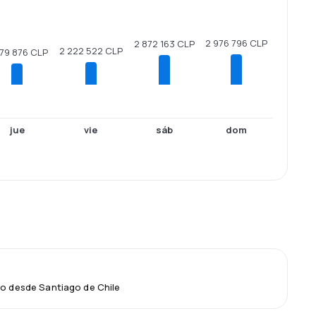
2 976 796 CLP
2 872 163 CLP
2 222 522 CLP
079 876 CLP
jue
vie
sáb
dom
lo desde Santiago de Chile