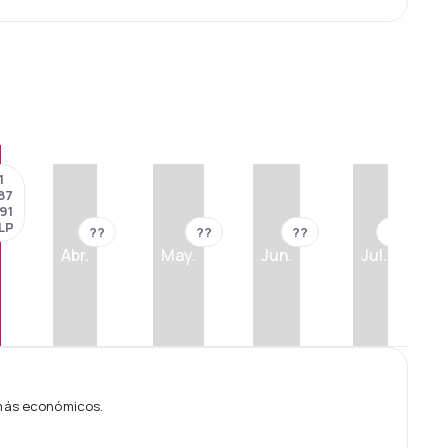
1
87
91
LP
??
??
??
??
Abr.
May.
Jun.
Jul.
 más económicos.