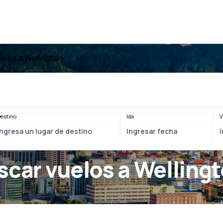
elos a Wellington
estino
Ida
V
scar vuelos a Welling