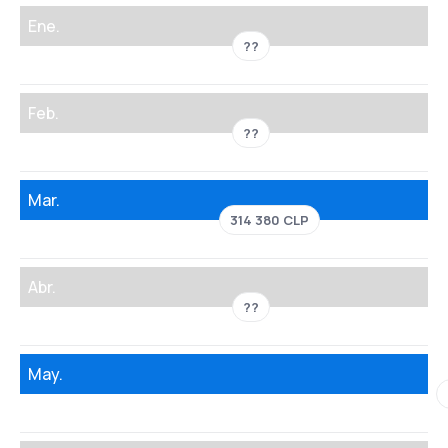
Ene.
??
Feb.
??
Mar.
314 380 CLP
Abr.
??
May.