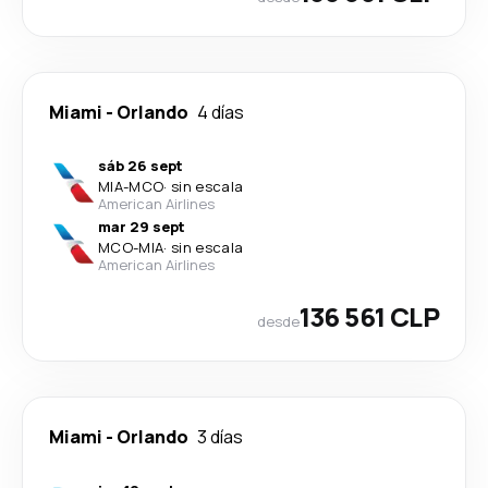
Miami
-
Orlando
4 días
sáb 26 sept
MIA
-
MCO
·
sin escala
American Airlines
mar 29 sept
MCO
-
MIA
·
sin escala
American Airlines
136 561 CLP
desde
Miami
-
Orlando
3 días