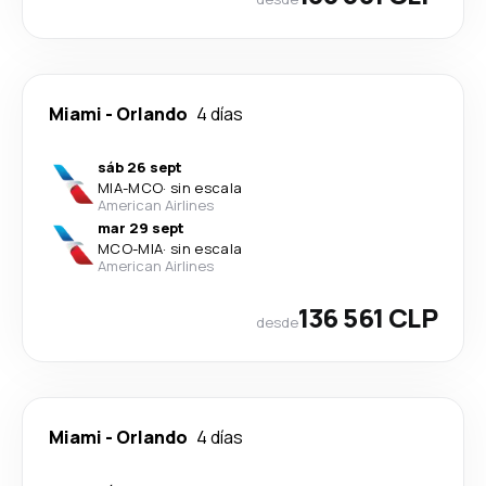
Miami
-
Orlando
4 días
sáb 26 sept
MIA
-
MCO
·
sin escala
American Airlines
mar 29 sept
MCO
-
MIA
·
sin escala
American Airlines
136 561 CLP
desde
Miami
-
Orlando
4 días