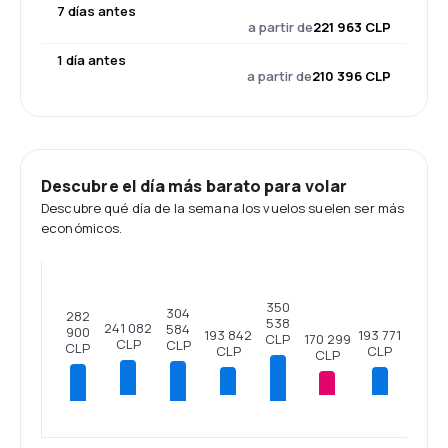
7 días antes
a partir de
221 963 CLP
1 día antes
a partir de
210 396 CLP
Descubre el día más barato para volar
Descubre qué día de la semana los vuelos suelen ser más
económicos.
350
304
282
538
241 082
584
900
193 842
193 771
170 299
CLP
CLP
CLP
CLP
CLP
CLP
CLP