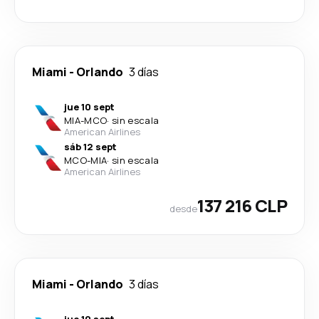
Miami
-
Orlando
3 días
jue 10 sept
MIA
-
MCO
·
sin escala
American Airlines
sáb 12 sept
MCO
-
MIA
·
sin escala
American Airlines
137 216 CLP
desde
Miami
-
Orlando
3 días