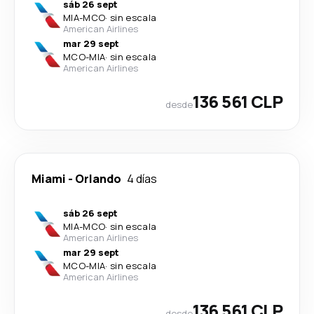
sáb 26 sept
MIA
-
MCO
·
sin escala
American Airlines
mar 29 sept
MCO
-
MIA
·
sin escala
American Airlines
136 561 CLP
desde
Miami
-
Orlando
4 días
sáb 26 sept
MIA
-
MCO
·
sin escala
American Airlines
mar 29 sept
MCO
-
MIA
·
sin escala
American Airlines
136 561 CLP
desde