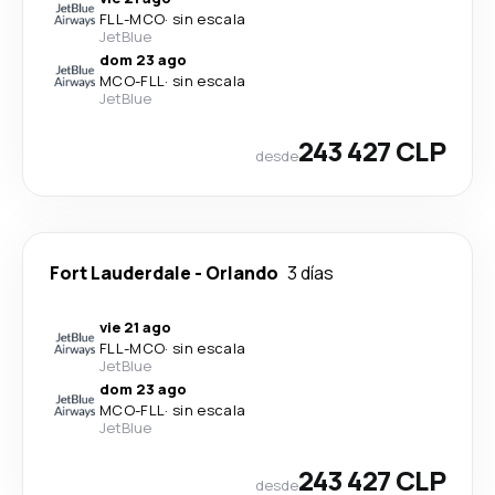
FLL
-
MCO
·
sin escala
JetBlue
dom 23 ago
MCO
-
FLL
·
sin escala
JetBlue
243 427 CLP
desde
Fort Lauderdale
-
Orlando
3 días
vie 21 ago
FLL
-
MCO
·
sin escala
JetBlue
dom 23 ago
MCO
-
FLL
·
sin escala
JetBlue
243 427 CLP
desde