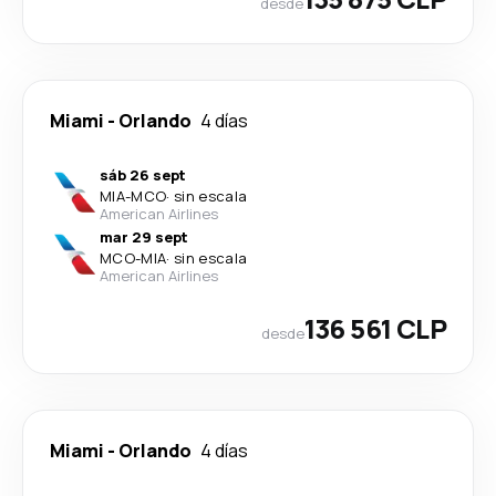
desde
Miami
-
Orlando
4 días
sáb 26 sept
MIA
-
MCO
·
sin escala
American Airlines
mar 29 sept
MCO
-
MIA
·
sin escala
American Airlines
136 561 CLP
desde
Miami
-
Orlando
4 días