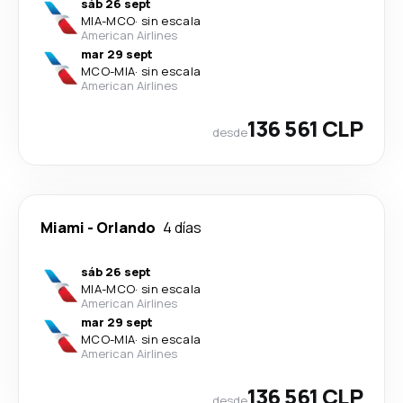
sáb 26 sept
MIA
-
MCO
·
sin escala
American Airlines
mar 29 sept
MCO
-
MIA
·
sin escala
American Airlines
136 561 CLP
desde
Miami
-
Orlando
4 días
sáb 26 sept
MIA
-
MCO
·
sin escala
American Airlines
mar 29 sept
MCO
-
MIA
·
sin escala
American Airlines
136 561 CLP
desde