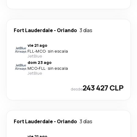
Fort Lauderdale
-
Orlando
3 días
vie 21 ago
FLL
-
MCO
·
sin escala
JetBlue
dom 23 ago
MCO
-
FLL
·
sin escala
JetBlue
243 427 CLP
desde
Fort Lauderdale
-
Orlando
3 días
vie 21 ago