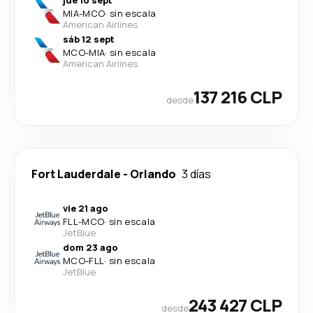
jue 10 sept
MIA
-
MCO
·
sin escala
American Airlines
sáb 12 sept
MCO
-
MIA
·
sin escala
American Airlines
137 216 CLP
desde
Fort Lauderdale
-
Orlando
3 días
vie 21 ago
FLL
-
MCO
·
sin escala
JetBlue
dom 23 ago
MCO
-
FLL
·
sin escala
JetBlue
243 427 CLP
desde