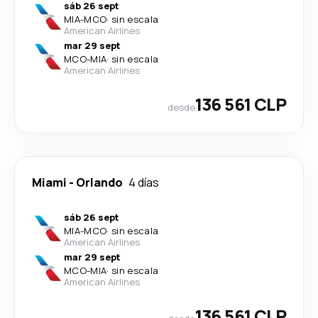
sáb 26 sept
MIA
-
MCO
·
sin escala
American Airlines
mar 29 sept
MCO
-
MIA
·
sin escala
American Airlines
136 561 CLP
desde
Miami
-
Orlando
4 días
sáb 26 sept
MIA
-
MCO
·
sin escala
American Airlines
mar 29 sept
MCO
-
MIA
·
sin escala
American Airlines
136 561 CLP