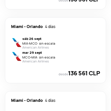
desde
Miami
-
Orlando
4 días
sáb 26 sept
MIA
-
MCO
·
sin escala
American Airlines
mar 29 sept
MCO
-
MIA
·
sin escala
American Airlines
136 561 CLP
desde
Miami
-
Orlando
4 días