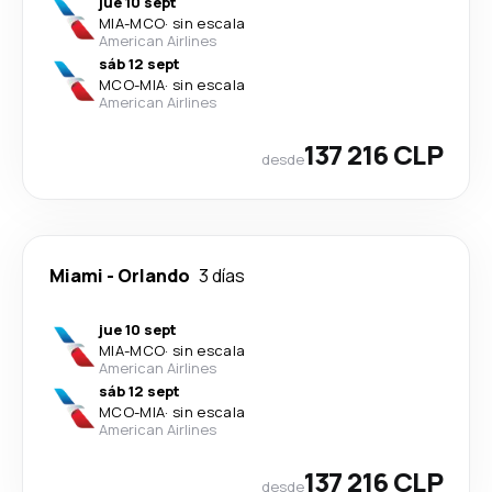
jue 10 sept
MIA
-
MCO
·
sin escala
American Airlines
sáb 12 sept
MCO
-
MIA
·
sin escala
American Airlines
137 216 CLP
desde
Miami
-
Orlando
3 días
jue 10 sept
MIA
-
MCO
·
sin escala
American Airlines
sáb 12 sept
MCO
-
MIA
·
sin escala
American Airlines
137 216 CLP
desde