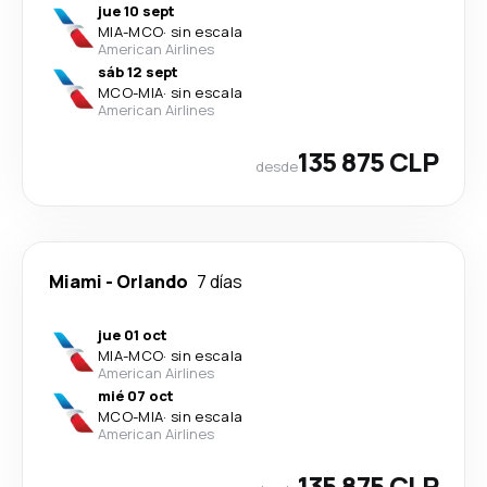
jue 10 sept
MIA
-
MCO
·
sin escala
American Airlines
sáb 12 sept
MCO
-
MIA
·
sin escala
American Airlines
135 875 CLP
desde
Miami
-
Orlando
7 días
jue 01 oct
MIA
-
MCO
·
sin escala
American Airlines
mié 07 oct
MCO
-
MIA
·
sin escala
American Airlines
135 875 CLP