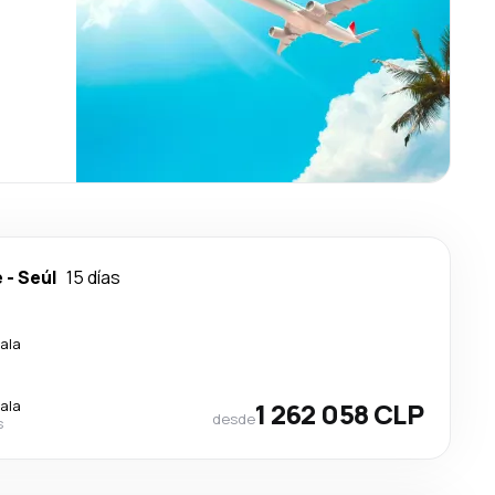
e
-
Seúl
15 días
ala
ala
1 262 058 CLP
desde
s