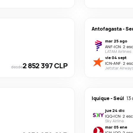
Antofagasta
-
Se
mar 25 ago
ANF
-
ICN
·
2 es
LATAM Airlines
vie 04 sept
2 852 397 CLP
ICN
-
ANF
·
2 es
desde
Jetstar Airway
Iquique
-
Seúl
13 
jue 24 dic
IQQ
-
ICN
·
2 esc
Sky Airline
mar 05 ene
ICN
-
IQQ
·
2 esc