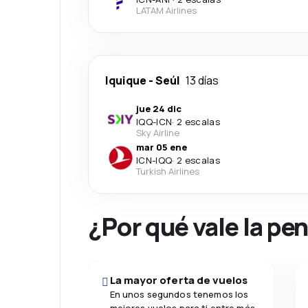
LATAM Airlines
Iquique
-
Seúl
13 días
jue 24 dic
IQQ
-
ICN
·
2 escalas
Sky Airline
mar 05 ene
ICN
-
IQQ
·
2 escalas
Turkish Airlines
¿Por qué vale la pe
La mayor oferta de vuelos
En unos segundos tenemos los