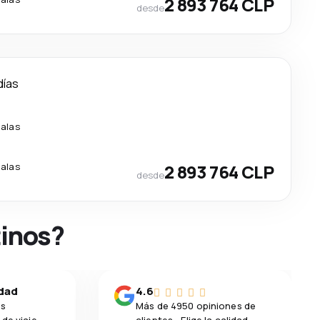
2 893 764 CLP
desde
días
alas
alas
2 893 764 CLP
desde
tinos?
idad
4.6
os
Más de 4950 opiniones de