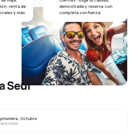
de viaje,
clientes - Elige la calidad
ión, renta de
demostrada y reserva con
ocales y más.
completa confianza.
a Seúl
eptiembre, Octubre
para viajar