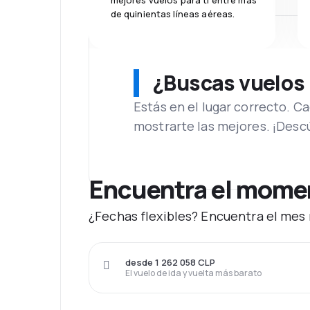
mejores vuelos para ti entre más
de quinientas líneas aéreas.
¿Buscas vuelos
Estás en el lugar correcto. 
mostrarte las mejores. ¡Desc
Encuentra el moment
¿Fechas flexibles? Encuentra el mes 
desde 1 262 058 CLP
El vuelo de ida y vuelta más barato