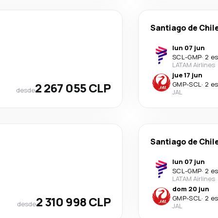
Santiago de Chil
lun 07 jun
SCL
-
GMP
·
2 e
LATAM Airlines
jue 17 jun
2 267 055 CLP
GMP
-
SCL
·
2 e
desde
JAL
Santiago de Chil
lun 07 jun
SCL
-
GMP
·
2 e
LATAM Airlines
dom 20 jun
2 310 998 CLP
GMP
-
SCL
·
2 e
desde
JAL