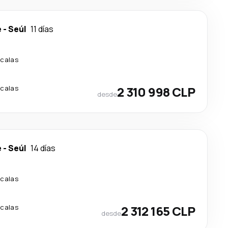
e
-
Seúl
11 días
scalas
scalas
2 310 998 CLP
desde
e
-
Seúl
14 días
scalas
scalas
2 312 165 CLP
desde