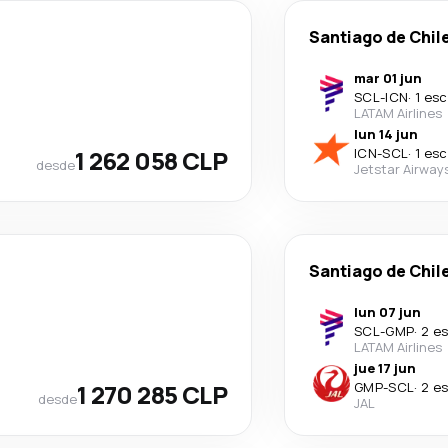
Santiago de Chil
mar 01 jun
SCL
-
ICN
·
1 esc
LATAM Airlines
lun 14 jun
1 262 058 CLP
ICN
-
SCL
·
1 esc
desde
Jetstar Airway
Santiago de Chil
lun 07 jun
SCL
-
GMP
·
2 e
LATAM Airlines
jue 17 jun
1 270 285 CLP
GMP
-
SCL
·
2 e
desde
JAL