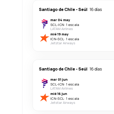
Santiago de Chile
-
Seúl
16 días
mar 04 may
SCL
-
ICN
·
1 escala
LATAM Airlines
mié 19 may
ICN
-
SCL
·
1 escala
Jetstar Airways
Santiago de Chile
-
Seúl
16 días
mar 01 jun
SCL
-
ICN
·
1 escala
LATAM Airlines
mié 16 jun
ICN
-
SCL
·
1 escala
Jetstar Airways