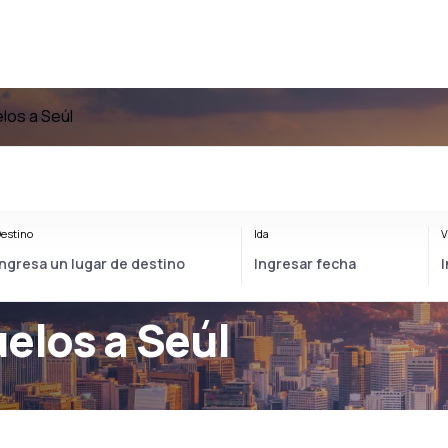
los a Seúl
estino
Ida
V
uelos a Seúl