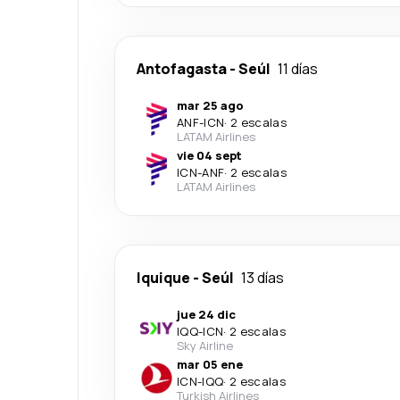
Antofagasta
-
Seúl
11 días
mar 25 ago
ANF
-
ICN
·
2 escalas
LATAM Airlines
vie 04 sept
ICN
-
ANF
·
2 escalas
LATAM Airlines
Iquique
-
Seúl
13 días
jue 24 dic
IQQ
-
ICN
·
2 escalas
Sky Airline
mar 05 ene
ICN
-
IQQ
·
2 escalas
Turkish Airlines