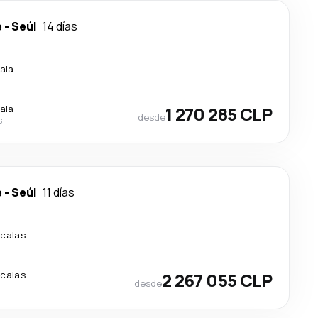
e
-
Seúl
14 días
ala
ala
1 270 285 CLP
desde
s
e
-
Seúl
11 días
scalas
scalas
2 267 055 CLP
desde