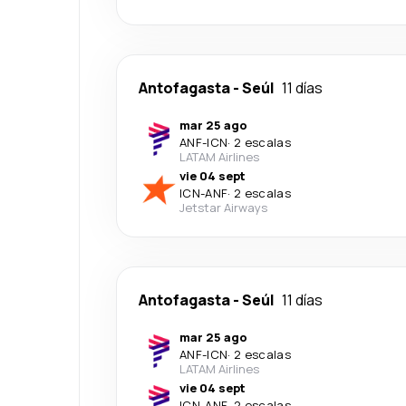
Antofagasta
-
Seúl
11 días
mar 25 ago
ANF
-
ICN
·
2 escalas
LATAM Airlines
vie 04 sept
ICN
-
ANF
·
2 escalas
Jetstar Airways
Antofagasta
-
Seúl
11 días
mar 25 ago
ANF
-
ICN
·
2 escalas
LATAM Airlines
vie 04 sept
ICN
-
ANF
·
2 escalas