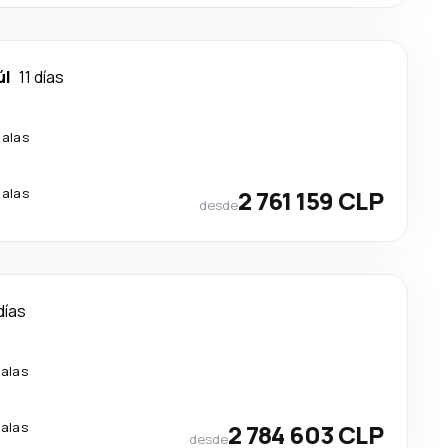
úl
11 días
calas
calas
2 761 159 CLP
desde
días
alas
alas
2 784 603 CLP
desde