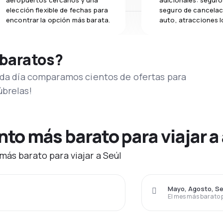
aeropuertos cercanos y una
adicionales: seguro 
elección flexible de fechas para
seguro de cancelac
encontrar la opción más barata.
auto, atracciones l
 baratos?
Cada día comparamos cientos de ofertas para
úbrelas!
o más barato para viajar a 
más barato para viajar a Seúl
Mayo, Agosto, S
El mes más barato 