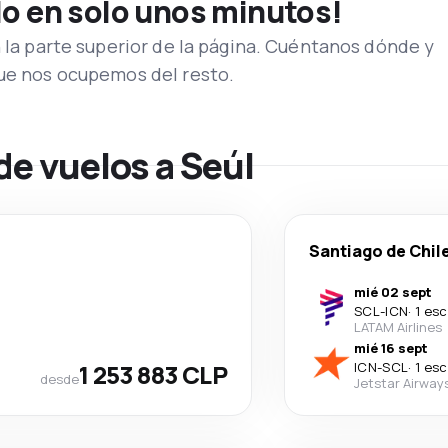
lo en solo unos minutos!
n la parte superior de la página. Cuéntanos dónde y
que nos ocupemos del resto.
de vuelos a Seúl
Santiago de Chil
mié 02 sept
SCL
-
ICN
·
1 esc
LATAM Airlines
mié 16 sept
1 253 883 CLP
ICN
-
SCL
·
1 esc
desde
Jetstar Airway