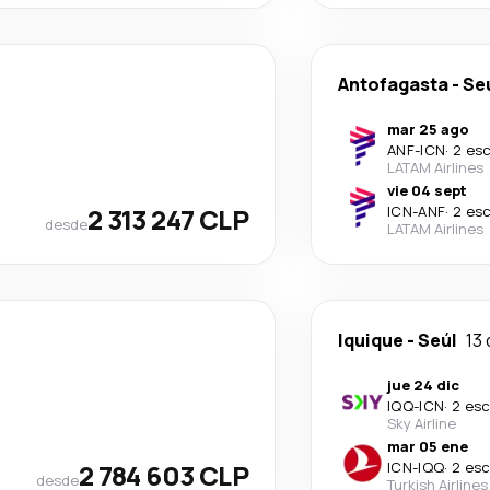
Antofagasta
-
Se
mar 25 ago
ANF
-
ICN
·
2 es
LATAM Airlines
vie 04 sept
2 313 247 CLP
ICN
-
ANF
·
2 es
desde
LATAM Airlines
Iquique
-
Seúl
13 
jue 24 dic
IQQ
-
ICN
·
2 esc
Sky Airline
mar 05 ene
2 784 603 CLP
ICN
-
IQQ
·
2 esc
desde
Turkish Airlines