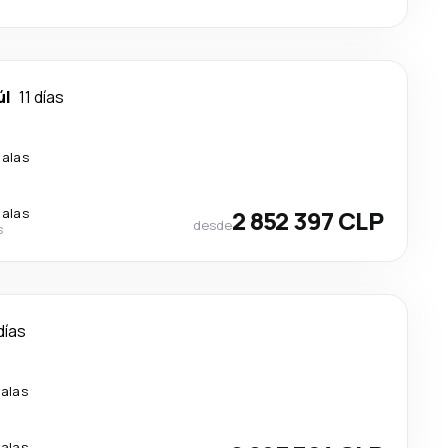
úl
11 días
calas
calas
2 852 397 CLP
desde
s
días
alas
alas