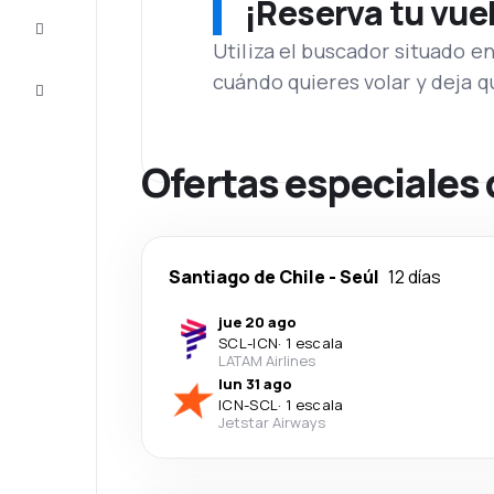
¡Reserva tu vue
Inspiración
y consejos
Utiliza el buscador situado e
cuándo quieres volar y deja 
Atención
al cliente
Ofertas especiales 
Santiago de Chile
-
Seúl
12 días
jue 20 ago
SCL
-
ICN
·
1 escala
LATAM Airlines
lun 31 ago
ICN
-
SCL
·
1 escala
Jetstar Airways