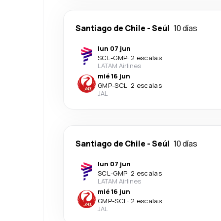
Santiago de Chile
-
Seúl
10 días
lun 07 jun
SCL
-
GMP
·
2 escalas
LATAM Airlines
mié 16 jun
GMP
-
SCL
·
2 escalas
JAL
Santiago de Chile
-
Seúl
10 días
lun 07 jun
SCL
-
GMP
·
2 escalas
LATAM Airlines
mié 16 jun
GMP
-
SCL
·
2 escalas
JAL