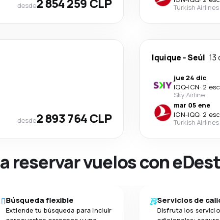
2 854 259 CLP
desde
Turkish Airlines
Iquique
-
Seúl
13 
jue 24 dic
IQQ
-
ICN
·
2 esc
Sky Airline
mar 05 ene
2 893 764 CLP
ICN
-
IQQ
·
2 esc
desde
Turkish Airlines
na reservar vuelos con eDes
Búsqueda flexible
Servicios de cal
Extiende tu búsqueda para incluir
Disfruta los servici