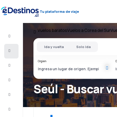
Tu plataforma de viaje
Vuelos baratos
Vuelos a Corea del Sur
Vue
Vuelo+Hotel
Ida y vuelta
Solo ida
Vuelos
baratos
Orgien
D
Viajes
Alojamientos
Seúl - Buscar v
Ofertas
Completa
el viaje